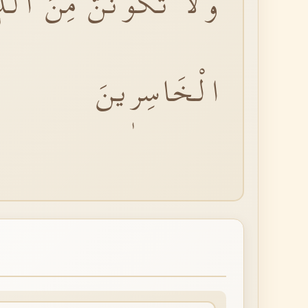
وَلَا تَكُونَنَّ مِنَ الَّذ
الْخَاسِرٖينَ