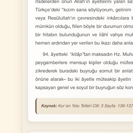
ifadelerden onun Allah’ın âyetlerini yalan s
Türkçe’deki “kızım sana söylüyorum, gelinim 
veya Resûlullah’ın çevresindeki inkârcılara 
mümkün olduğu, fiilen böyle bir durumun olma
bir hitabın bulunduğunun ve ilâhî vahye muh
hemen ardından yer verilen bu ikazı daha anlam
94. âyetteki
“kitâp”
tan maksadın Hz. Muha
peygamberlere mensup kişiler olduğu müfessirl
zikrederek buradaki buyruğu somut bir anla
önüne alarak– bu iki âyetle müteakip âyetin 
kapsayan genel ve soyut bir buyruğun söz ko
Kaynak:
Kur'an Yolu Tefsiri Cilt: 3 Sayfa: 136-137