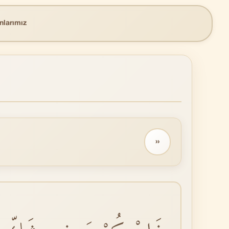
nlarımız
››