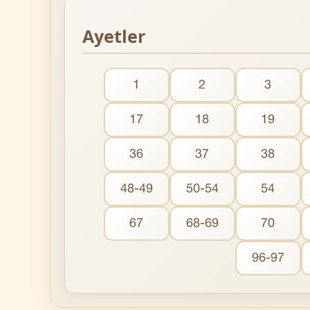
Ayetler
1
2
3
17
18
19
36
37
38
48-49
50-54
54
67
68-69
70
96-97