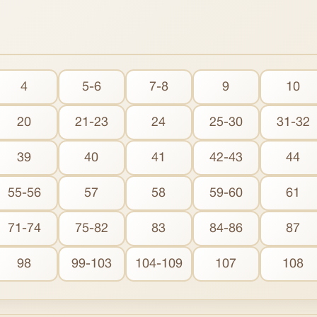
4
5-6
7-8
9
10
20
21-23
24
25-30
31-32
39
40
41
42-43
44
55-56
57
58
59-60
61
71-74
75-82
83
84-86
87
98
99-103
104-109
107
108