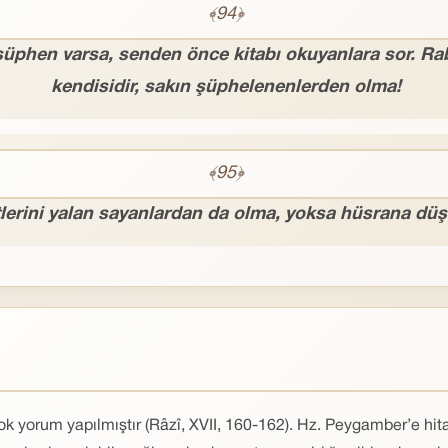
﴾94﴿
şüphen varsa, senden önce kitabı okuyanlara sor. Ra
kendisidir, sakın şüphelenenlerden olma!
﴾95﴿
etlerini yalan sayanlardan da olma, yoksa hüsrana dü
k yorum yapılmıştır (Râzî, XVII, 160-162). Hz. Peygamber’e hita