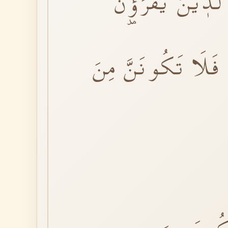
َّذٖينَ يَقْرَؤُ۫نَ
فَلَا تَكُونَنَّ مِنَ