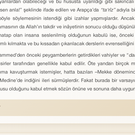
ayanlardan olabileceği ve bu hususta uyarıldığı gibi sakıncal
sen anla!” şeklinde ifade edilen ve Arapça’da
“ta‘rîz”
adıyla b
böyle söylemesinin istendiği gibi izahlar yapmışlardır. Anc
masının da Allah’ın takdir ve inâyetinin sonucu olduğu düşünül
atap olan insana seslenilmiş olduğunun kabulü ise, önceki â
lı kılmakta ve bu kıssadan çıkarılacak derslerin evrenselliğin
mmed’den önceki peygamberlerin getirdikleri vahiyler ve “
da
er tarafından genellikle kabul edilir. Öte yandan birçok müfe
tıma kavuşturmak istemişler, hatta bazıları –Mekke dönemin
Medine’de indiğini ileri sürmüşlerdir. Fakat burada bir varsay
nusu olduğunu kabul etmek sözün önüne ve sonuna daha uygun d