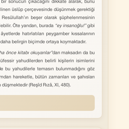
ı bir sonucun çıkacağını dikkate alarak, bunu
ilinen üslûp çerçevesinde düşünmek gerektiği
ak Resûlullah’ın beşer olarak şüphelenmesinin
ebilir. Öte yandan, burada
“ey insanoğlu!”
gibi
yetlerde hatırlatılan peygamber kıssalarının
i daha belirgin biçimde ortaya koymaktadır.
ha önce kitabı okuyanlar”
dan maksadın da bu
ssir yahudilerden belirli kişilerin isimlerini
de bu yahudilerle temasın bulunmadığını göz
ımdan hareketle, bütün zamanları ve şahısları
üşmektedir (Reşîd Rızâ, XI, 480).