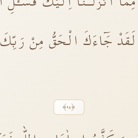
َٓا اَنْزَلْـنَٓا اِلَيْكَ فَسْـَٔلِ ال
َقَدْ جَٓاءَكَ الْحَقُّ مِنْ رَبِّكَ 
﴿٩٤﴾