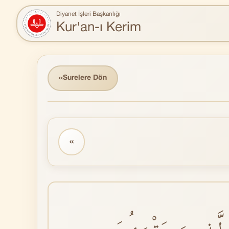
Diyanet İşleri Başkanlığı
Kur'an-ı Kerim
‹‹
Surelere Dön
‹‹