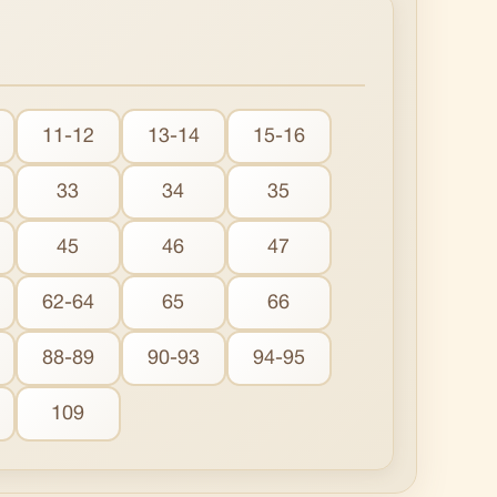
11-12
13-14
15-16
33
34
35
45
46
47
62-64
65
66
88-89
90-93
94-95
109