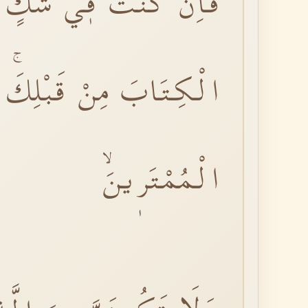
فَاِنْ كُنْتَ فٖي شَكٍّ مِمّ
الْكِتَابَ مِنْ قَبْلِكَۚ ل
الْمُمْتَرٖينَۙ