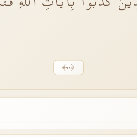
ٖينَ كَذَّبُوا بِاٰيَاتِ اللّٰهِ فَتَ
﴿٩٥﴾