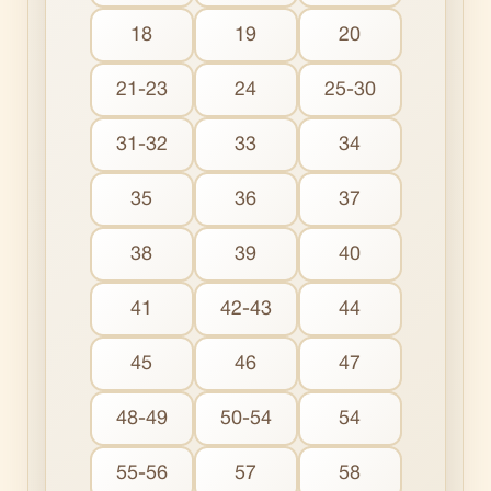
18
19
20
21-23
24
25-30
31-32
33
34
35
36
37
38
39
40
41
42-43
44
45
46
47
48-49
50-54
54
55-56
57
58