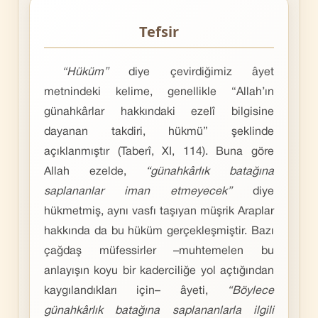
Tefsir
“Hüküm”
diye çevirdiğimiz âyet
metnindeki kelime, genellikle “Allah’ın
günahkârlar hakkındaki ezelî bilgisine
dayanan takdiri, hükmü” şeklinde
açıklanmıştır (Taberî, XI, 114). Buna göre
Allah ezelde,
“günahkârlık batağına
saplananlar iman etmeyecek”
diye
hükmetmiş, aynı vasfı taşıyan müşrik Araplar
hakkında da bu hüküm gerçekleşmiştir. Bazı
çağdaş müfessirler –muhtemelen bu
anlayışın koyu bir kaderciliğe yol açtığından
kaygılandıkları için– âyeti,
“Böylece
günahkârlık batağına saplananlarla ilgili