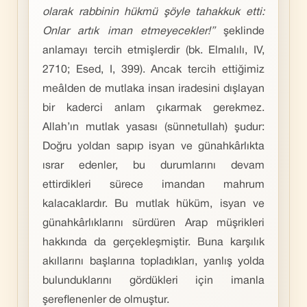
olarak rabbinin hükmü şöyle tahakkuk etti:
Onlar artık iman etmeyecekler!”
şeklinde
anlamayı tercih etmişlerdir (bk. Elmalılı, IV,
2710; Esed, I, 399). Ancak tercih ettiğimiz
meâlden de mutlaka insan iradesini dışlayan
bir kaderci anlam çıkarmak gerekmez.
Allah’ın mutlak yasası (sünnetullah) şudur:
Doğru yoldan sapıp isyan ve günahkârlıkta
ısrar edenler, bu durumlarını devam
ettirdikleri sürece imandan mahrum
kalacaklardır. Bu mutlak hüküm, isyan ve
günahkârlıklarını sürdüren Arap müşrikleri
hakkında da gerçekleşmiştir. Buna karşılık
akıllarını başlarına topladıkları, yanlış yolda
bulunduklarını gördükleri için imanla
şereflenenler de olmuştur.