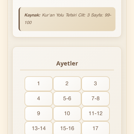
Kaynak:
Kur'an Yolu Tefsiri Cilt: 3 Sayfa: 99-
100
Ayetler
1
2
3
4
5-6
7-8
9
10
11-12
13-14
15-16
17