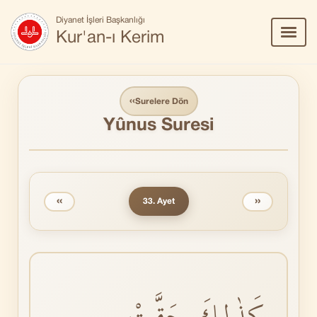
Diyanet İşleri Başkanlığı
Menü
Kur'an-ı Kerim
Aç/Ka
‹‹
Surelere Dön
Yûnus Suresi
‹‹
››
33. Ayet
كَذٰلِكَ حَقَّتْ