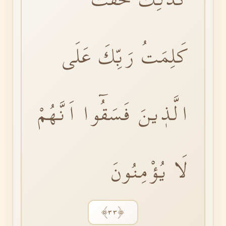
كَلِمَتُ رَبِّكَ عَلَى
الَّذٖينَ فَسَقُٓوا اَنَّهُمْ
لَا يُؤْمِنُونَ
﴿٣٣﴾