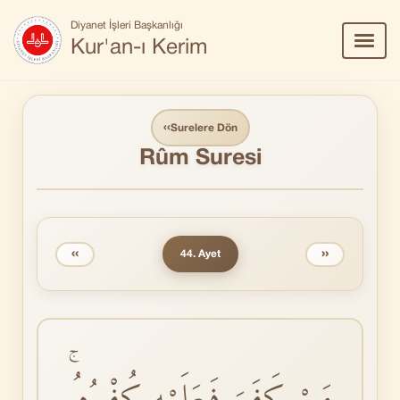
Diyanet İşleri Başkanlığı
Menü
Kur'an-ı Kerim
Aç/Ka
‹‹
Surelere Dön
Rûm Suresi
‹‹
››
44. Ayet
مَنْ كَفَرَ فَعَلَيْهِ كُفْرُهُۚ