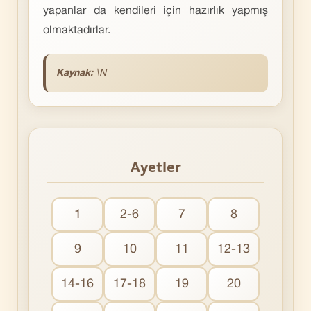
yapanlar da kendileri için hazırlık yapmış
olmaktadırlar.
Kaynak:
\N
Ayetler
1
2-6
7
8
9
10
11
12-13
14-16
17-18
19
20