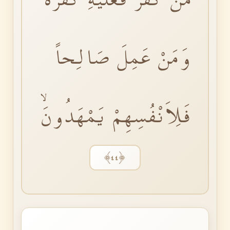
وَمَنْ عَمِلَ صَالِحاً
فَلِاَنْفُسِهِمْ يَمْهَدُونَۙ
﴿٤٤﴾