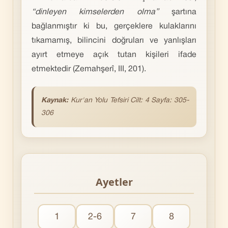
“dinleyen kimselerden olma”
şar­tına
bağlanmıştır ki bu, gerçeklere kulaklarını
tıkamamış, bilincini doğruları ve yanlışları
ayırt etmeye açık tutan kişileri ifade
etmektedir (Zemahşerî, III, 201).
Kaynak:
Kur'an Yolu Tefsiri Cilt: 4 Sayfa: 305-
306
Ayetler
1
2-6
7
8