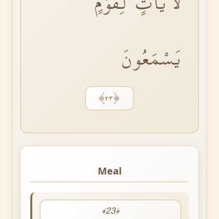
لَاٰيَاتٍ لِقَوْمٍ
يَسْمَعُونَ
﴿٢٣﴾
Meal
﴾23﴿