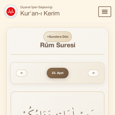
Diyanet İşleri Başkanlığı
Menü
Kur'an-ı Kerim
Aç/Ka
‹‹
Surelere Dön
Rûm Suresi
‹‹
››
23. Ayet
وَمِنْ اٰيَاتِهٖ مَنَامُكُمْ