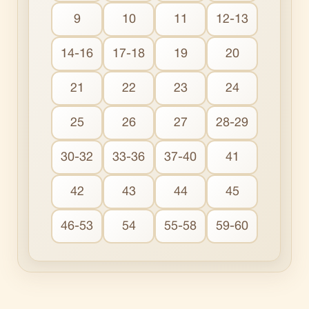
9
10
11
12-13
14-16
17-18
19
20
21
22
23
24
25
26
27
28-29
30-32
33-36
37-40
41
42
43
44
45
46-53
54
55-58
59-60