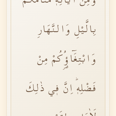
بِالَّيْلِ وَالنَّهَارِ
وَابْتِغَٓاؤُ۬كُمْ مِنْ
فَضْلِهٖؕ اِنَّ فٖي ذٰلِكَ