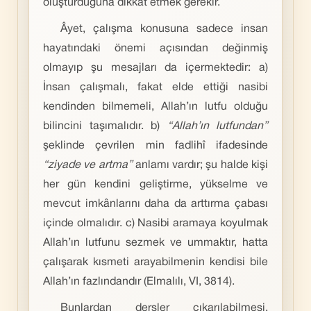
oluşturduğuna dikkat etmek gerekir.
Âyet, çalışma konusuna sadece insan
hayatındaki önemi açısından değinmiş
olmayıp şu mesajları da içermektedir: a)
İnsan çalışmalı, fakat elde ettiği nasibi
kendinden bilmemeli, Allah’ın lutfu olduğu
bilincini taşımalıdır. b)
“Allah’ın lutfundan”
şeklinde çevrilen min fadlihî ifadesinde
“ziyade ve artma”
anlamı vardır; şu halde kişi
her gün kendini geliştirme, yükselme ve
mevcut imkânlarını daha da arttırma çabası
içinde olmalıdır. c) Nasibi aramaya koyulmak
Allah’ın lutfunu sezmek ve ummaktır, hatta
çalışarak kısmeti arayabilmenin kendisi bile
Allah’ın fazlındandır (Elmalılı, VI, 3814).
Bunlardan dersler çıkarılabilmesi,