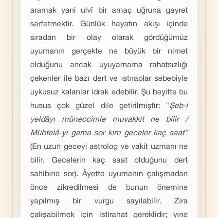
aramak yani ulvî bir amaç uğruna gayret
sarfetmektir. Günlük hayatın akışı içinde
sıradan bir olay olarak gördüğümüz
uyumanın gerçekte ne büyük bir nimet
olduğunu ancak uyuyamama rahatsızlığı
çekenler ile bazı dert ve ıstıraplar sebebiyle
uykusuz kalanlar idrak edebilir. Şu beyitte bu
husus çok güzel dile getirilmiştir: “
Şeb-i
yeldâyı müneccimle muvakkit ne bilir /
Mübtelâ-yı gama sor kim geceler kaç saat”
(En uzun geceyi astrolog ve vakit uzmanı ne
bilir. Gecelerin kaç saat olduğunu dert
sahibine sor). Âyette uyumanın çalışmadan
önce zikredilmesi de bunun önemine
yapılmış bir vurgu sayılabilir. Zira
çalışabilmek için istirahat gereklidir; yine