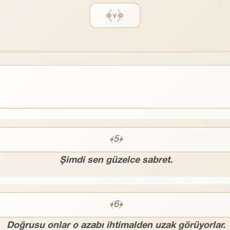
﴿٧﴾
﴾5﴿
Şimdi sen güzelce sabret.
﴾6﴿
Doğrusu onlar o azabı ihtimalden uzak görüyorlar.