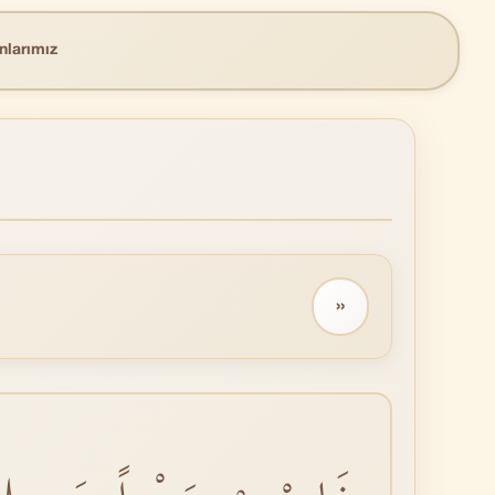
nlarımız
››