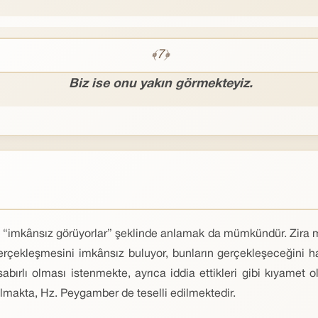
﴾7﴿
Biz ise onu yakın görmekteyiz.
i “imkânsız görüyorlar” şeklinde anlamak da mümkündür. Zira müş
 gerçekleşmesini imkânsız buluyor, bunların gerçekleşeceğini h
bırlı olması istenmekte, ayrıca iddia ettikleri gibi kıyamet
ılmakta, Hz. Peygamber de teselli edilmektedir.