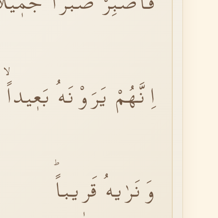
فَاصْبِرْ صَبْراً جَمٖيلا
اِنَّهُمْ يَرَوْنَهُ بَعٖيداًۙ
وَنَرٰيهُ قَرٖيباًؕ