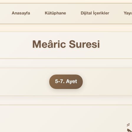
Anasayfa
Kütüphane
Dijital İçerikler
Yayı
Meâric Suresi
5-7. Ayet