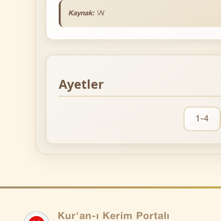
Kaynak:
\N
Ayetler
1-4
Kur'an-ı Kerim Portalı