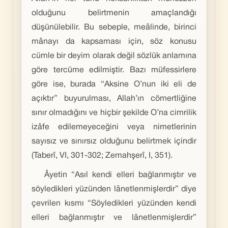
olduğunu belirtmenin amaçlandığı
düşünülebilir. Bu sebeple, meâlinde, birinci
mânayı da kapsaması için, söz konusu
cümle bir deyim olarak değil sözlük anlamına
göre tercüme edilmiştir. Bazı müfessirlere
göre ise, burada “Aksine O’nun iki eli de
açıktır” buyurulması, Allah’ın cömertliğine
sınır olmadığını ve hiçbir şekilde O’na cimrilik
izâfe edilemeyeceğini veya nimetlerinin
sayısız ve sınırsız olduğunu belirtmek içindir
(Taberî, VI, 301-302; Zemahşerî, I, 351).
Âyetin “Asıl kendi elleri bağlanmıştır ve
söyledikleri yüzünden lânetlenmişlerdir” diye
çevrilen kısmı “Söyledikleri yüzünden kendi
elleri bağlanmıştır ve lânetlenmişlerdir”