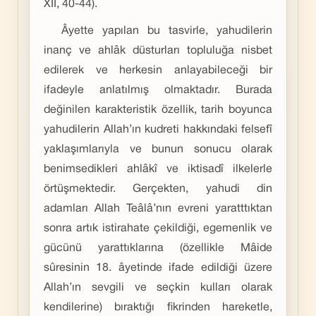
XII, 40-44).
Âyette yapılan bu tasvirle, yahudilerin
inanç ve ahlâk düsturları topluluğa nisbet
edilerek ve herkesin anlayabileceği bir
ifadeyle anlatılmış olmaktadır. Burada
değinilen karakteristik özellik, tarih boyunca
yahudilerin Allah’ın kudreti hakkındaki felsefî
yaklaşımlarıyla ve bunun sonucu olarak
benimsedikleri ahlâkî ve iktisadî ilkelerle
örtüşmektedir. Gerçekten, yahudi din
adamları Allah Teâlâ’nın evreni yaratttıktan
sonra artık istirahate çekildiği, egemenlik ve
gücünü yarattıklarına (özellikle Mâide
sûresinin 18. âyetinde ifade edildiği üzere
Allah’ın sevgili ve seçkin kulları olarak
kendilerine) bıraktığı fikrinden hareketle,