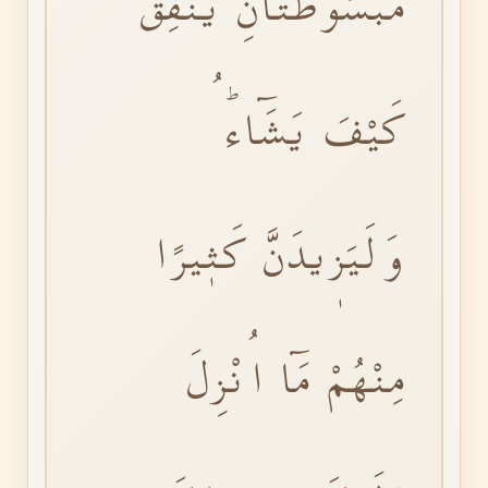
مَبْسُوطَتَانِۙ يُنْفِقُ
كَيْفَ يَشَٓاءُۜ
وَلَيَزٖيدَنَّ كَثٖيرًا
مِنْهُمْ مَٓا اُنْزِلَ