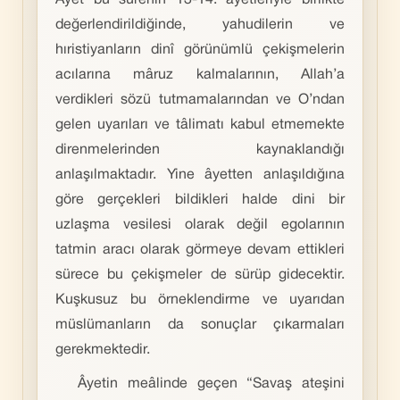
Âyet bu sûrenin 13-14. âyetleriyle birlikte
değerlendirildiğinde, yahudilerin ve
hıristiyanların dinî görünümlü çekişmelerin
acılarına mâruz kalmalarının, Allah’a
verdikleri sözü tutmamalarından ve O’ndan
gelen uyarıları ve tâlimatı kabul etmemekte
direnmelerinden kaynaklandığı
anlaşılmaktadır. Yine âyetten anlaşıldığına
göre gerçekleri bildikleri halde dini bir
uzlaşma vesilesi olarak değil egolarının
tatmin aracı olarak görmeye devam ettikleri
sürece bu çekişmeler de sürüp gidecektir.
Kuşkusuz bu örneklendirme ve uyarıdan
müslümanların da sonuçlar çıkarmaları
gerekmektedir.
Âyetin meâlinde geçen “Savaş ateşini