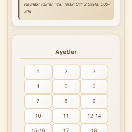
Kaynak:
Kur'an
Yolu Tefsiri Cilt: 2 Sayfa: 303-
306
Ayetler
1
2
3
4
5
6
7
8
9
10
11
12-14
15-16
17
18