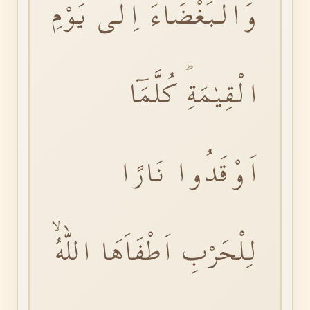
وَالْبَغْضَٓاءَ اِلٰى يَوْمِ
الْقِيٰمَةِۜ كُلَّمَٓا
اَوْقَدُوا نَارًا
لِلْحَرْبِ اَطْفَاَهَا اللّٰهُۙ