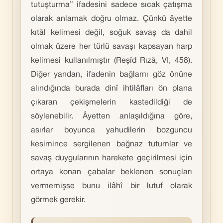
tutuşturma” ifadesini sadece sıcak çatışma
olarak anlamak doğru olmaz. Çünkü âyette
kıtâl kelimesi değil, soğuk savaş da dahil
olmak üzere her türlü savaşı kapsayan harp
kelimesi kullanılmıştır (Reşîd Rızâ, VI, 458).
Diğer yandan, ifadenin bağlamı göz önüne
alındığında burada dinî ihtilâfları ön plana
çıkaran çekişmelerin kastedildiği de
söylenebilir. Âyetten anlaşıldığına göre,
asırlar boyunca yahudilerin bozguncu
kesimince sergilenen bağnaz tutumlar ve
savaş duygularının harekete geçirilmesi için
ortaya konan çabalar beklenen sonuçları
vermemişse bunu ilâhî bir lutuf olarak
görmek gerekir.