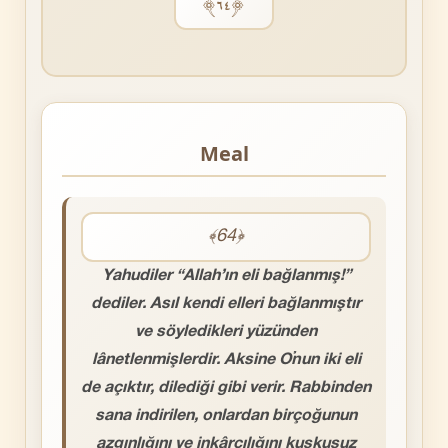
﴿٦٤﴾
Meal
﴾64﴿
Yahudiler “Allah’ın eli bağlanmış!”
dediler. Asıl kendi elleri bağlanmıştır
ve söyledikleri yüzünden
lânetlenmişlerdir. Aksine O’nun iki eli
de açıktır, dilediği gibi verir. Rabbinden
sana indirilen, onlardan birçoğunun
azgınlığını ve inkârcılığını kuşkusuz