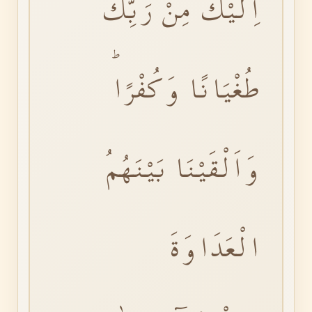
اِلَيْكَ مِنْ رَبِّكَ
طُغْيَانًا وَكُفْرًاۜ
وَاَلْقَيْنَا بَيْنَهُمُ
الْعَدَاوَةَ