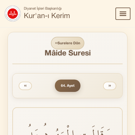
Diyanet İşleri Başkanlığı
Menü
Kur'an-ı Kerim
Aç/Ka
‹‹
Surelere Dön
Mâide Suresi
‹‹
››
64. Ayet
وَقَالَتِ الْيَهُودُ يَدُ