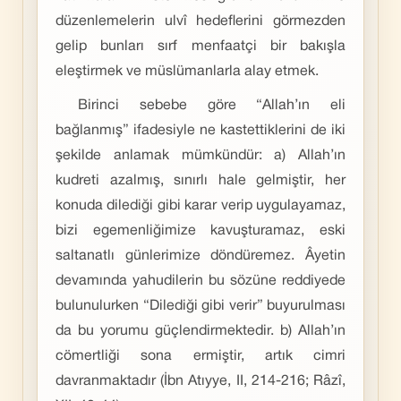
düzenlemelerin ulvî hedeflerini görmezden
gelip bunları sırf menfaatçi bir bakışla
eleştirmek ve müslümanlarla alay etmek.
Birinci sebebe göre “Allah’ın eli
bağlanmış” ifadesiyle ne kastettiklerini de iki
şekilde anlamak mümkündür: a) Allah’ın
kudreti azalmış, sınırlı hale gelmiştir, her
konuda dilediği gibi karar verip uygulayamaz,
bizi egemenliğimize kavuşturamaz, eski
saltanatlı günlerimize döndüremez. Âyetin
devamında yahudilerin bu sözüne reddiyede
bulunulurken “Dilediği gibi verir” buyurulması
da bu yorumu güçlendirmektedir. b) Allah’ın
cömertliği sona ermiştir, artık cimri
davranmaktadır (İbn Atıyye, II, 214-216; Râzî,