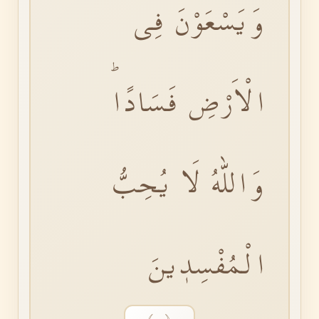
وَيَسْعَوْنَ فِى
الْاَرْضِ فَسَادًاۜ
وَاللّٰهُ لَا يُحِبُّ
الْمُفْسِدٖينَ