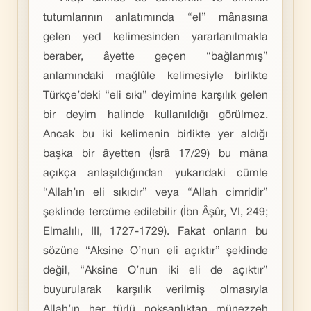
tutumlarının anlatımında “el” mânasına
gelen yed kelimesinden yararlanılmakla
beraber, âyette geçen “bağlanmış”
anlamındaki mağlûle kelimesiyle birlikte
Türkçe’deki “eli sıkı” deyimine karşılık gelen
bir deyim halinde kullanıldığı görülmez.
Ancak bu iki kelimenin birlikte yer aldığı
başka bir âyetten (İsrâ 17/29) bu mâna
açıkça anlaşıldığından yukarıdaki cümle
“Allah’ın eli sıkıdır” veya “Allah cimridir”
şeklinde tercüme edilebilir (İbn Âşûr, VI, 249;
Elmalılı, III, 1727-1729). Fakat onların bu
sözüne “Aksine O’nun eli açıktır” şeklinde
değil, “Aksine O’nun iki eli de açıktır”
buyurularak karşılık verilmiş olmasıyla
Allah’ın her türlü noksanlıktan münezzeh