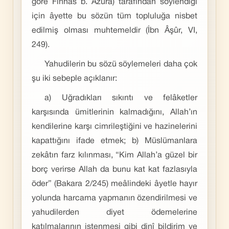
göre Finhâs b. Âzûrâ) tarafından söylendiği
için âyette bu sözün tüm topluluğa nisbet
edilmiş olması muhtemeldir (İbn Âşûr, VI,
249).
Yahudilerin bu sözü söylemeleri daha çok
şu iki sebeple açıklanır:
a) Uğradıkları sıkıntı ve felâketler
karşısında ümitlerinin kalmadığını, Allah’ın
kendilerine karşı cimrileştiğini ve hazinelerini
kapattığını ifade etmek; b) Müslümanlara
zekâtın farz kılınması, “Kim Allah’a güzel bir
borç verirse Allah da bunu kat kat fazlasıyla
öder” (Bakara 2/245) meâlindeki âyetle hayır
yolunda harcama yapmanın özendirilmesi ve
yahudilerden diyet ödemelerine
katılmalarının istenmesi gibi dinî bildirim ve