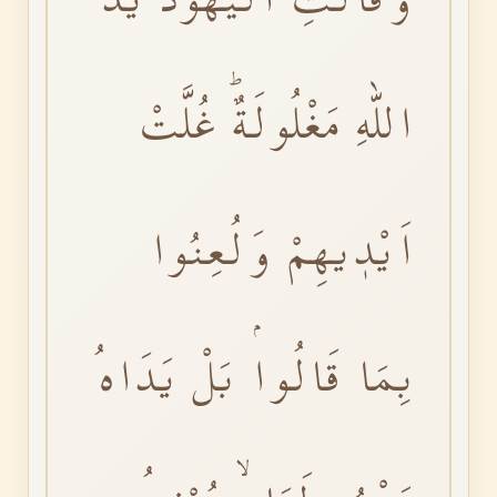
اللّٰهِ مَغْلُولَةٌۜ غُلَّتْ
اَيْدٖيهِمْ وَلُعِنُوا
بِمَا قَالُواۘ بَلْ يَدَاهُ