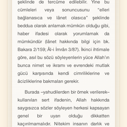
şeklinde de tercüme edilebilir. Yine bu
cümleleri veya sonuncusunu “elleri
bağlanasıca ve lânet olasıca” şeklinde
beddua olarak anlamak mümkün olduğu gibi,
haber ifadesi olarak yorumlamak da
mümkündür (lânet hakkında bilgi için bk.
Bakara 2/159; Âl-i İmrân 3/87). İkinci ihtimale
göre, asıl bu sözü söyleyenlerin yüce Allah’ın
bunca nimet ve ikramı ve evrendeki mutlak
gücü karşısında kendi cimriliklerine ve
âcizliklerine bakmaları gerekir.
Burada –yahudilerden bir örnek verilerek–
kullanılan sert ifadenin, Allah hakkında
saygısızca sözler söyleyen herkesi kapsayan
genel bir uyarı olduğu dikkatten
kaçırılmamalıdır. Nitekim insanın darlık ve