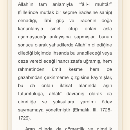
Allah’ın tam anlamıyla “fâil-i muhtâr”
(fiillerinde mutlak bir seçme iradesine sahip)
olmadığı, ilâhî güç ve iradenin doğa
kanunlarıyla sınırlı olup onları asla
aşamayacağı anlayışına sapmışlar, bunun
sonucu olarak yahudilerde Allah’ın dilediğine
dilediği biçimde ihsanda bulunabileceği veya
ceza verebileceği inancı zaafa uğramış, hem
rahmetinden ümit kesme hem de
gazabından çekinmeme çizgisine kaymışlar,
bu da onları iktisat alanında aşırı
tutumluluğa, ahlâkî davranış olarak da
cimriliğe ve yoksullara yardımı ödev
saymamaya yöneltmiştir (Elmalılı, III, 1728-
1729).
Arap dilinde de cömertlik ve cimrilik