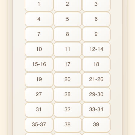
1
2
3
4
5
6
7
8
9
10
11
12-14
15-16
17
18
19
20
21-26
27
28
29-30
31
32
33-34
35-37
38
39