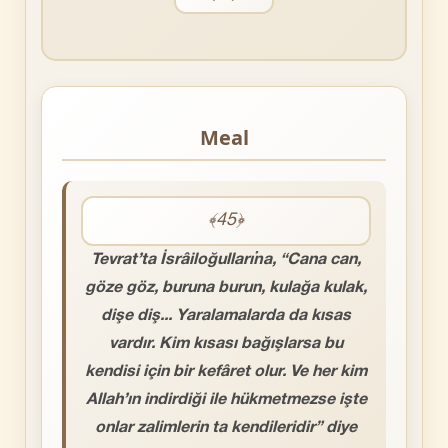
Meal
﴾45﴿
Tevrat’ta İsrâiloğulları’na, “Cana can,
göze göz, buruna burun, kulağa kulak,
dişe diş... Yaralamalarda da kısas
vardır. Kim kısası bağışlarsa bu
kendisi için bir kefâret olur. Ve her kim
Allah’ın indirdiği ile hükmetmezse işte
onlar zalimlerin ta kendileridir” diye