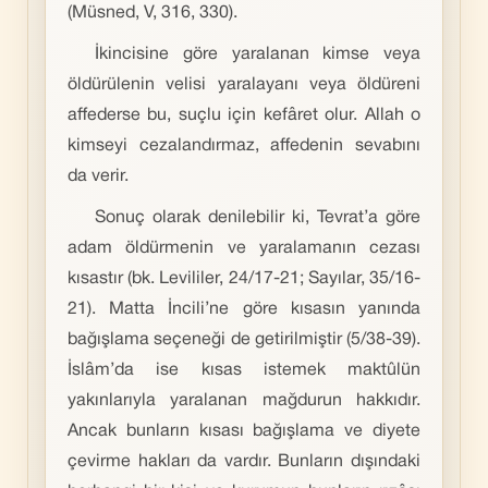
(Müsned, V, 316, 330).
İkincisine göre yaralanan kimse veya
öldürülenin velisi yaralayanı veya öldüreni
affederse bu, suçlu için kefâret olur. Allah o
kimseyi cezalandırmaz, affedenin sevabını
da verir.
Sonuç olarak denilebilir ki, Tevrat’a göre
adam öldürmenin ve yaralamanın cezası
kısastır (bk. Levililer, 24/17-21; Sayılar, 35/16-
21). Matta İncili’ne göre kısasın yanında
bağışlama seçeneği de getirilmiştir (5/38-39).
İslâm’da ise kısas istemek maktûlün
yakınlarıyla yaralanan mağdurun hakkıdır.
Ancak bunların kısası bağışlama ve diyete
çevirme hakları da vardır. Bunların dışındaki