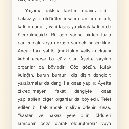
DİA, XXXIX, 15-19).
Yaşama hakkına kasten tecavüz edilip
haksız yere öldürülen insanın canının bedeli,
katilin canıdır, yani kısas yapılarak katilin de
öldürülmesidir. Bir can yerine birden fazla
can almak veya noksan vermek haksızlıktır.
Ancak hak sahibi (maktulün velisi) noksanı
kabul ederse bu câiz olur. Âyette sayılan
organlar da böyledir: Göz gözün, kulak
kulağın, burun burnun, diş dişin dengidir;
yaralamalar da dengi ile kısas yapılır. Âyette
zikredilmeyen fakat dengiyle kısas
yapılabilen diğer organlar da böyledir. Telef
edilen bir hak ancak misliyle ödenir. Kısas,
“kasten ve haksız yere birini öldüren
kimsenin ceza olarak öldürülmesi” veya