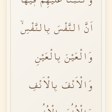
اَنَّ النَّفْسَ بِالنَّفْسِۙ
وَالْعَيْنَ بِالْعَيْنِ
وَالْاَنْفَ بِالْاَنْفِ