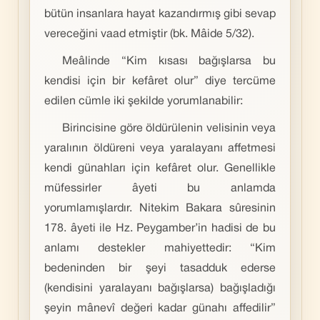
bütün insanlara hayat kazandırmış gibi sevap
vereceğini vaad etmiştir (bk. Mâide 5/32).
Meâlinde “Kim kısası bağışlarsa bu
kendisi için bir kefâret olur” diye tercüme
edilen cümle iki şekilde yorumlanabilir:
Birincisine göre öldürülenin velisinin veya
yaralının öldüreni veya yaralayanı affetmesi
kendi günahları için kefâret olur. Genellikle
müfessirler âyeti bu anlamda
yorumlamışlardır. Nitekim Bakara sûresinin
178. âyeti ile Hz. Peygamber’in hadisi de bu
anlamı destekler mahiyettedir: “Kim
bedeninden bir şeyi tasadduk ederse
(kendisini yaralayanı bağışlarsa) bağışladığı
şeyin mânevî değeri kadar günahı affedilir”