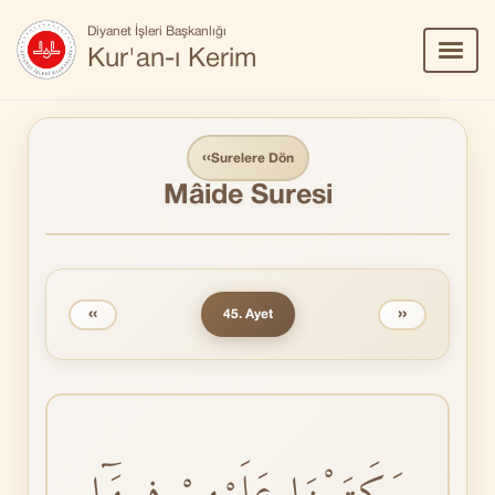
Diyanet İşleri Başkanlığı
Menü
Kur'an-ı Kerim
Aç/Ka
‹‹
Surelere Dön
Mâide Suresi
‹‹
››
45. Ayet
وَكَتَبْنَا عَلَيْهِمْ فٖيهَٓا