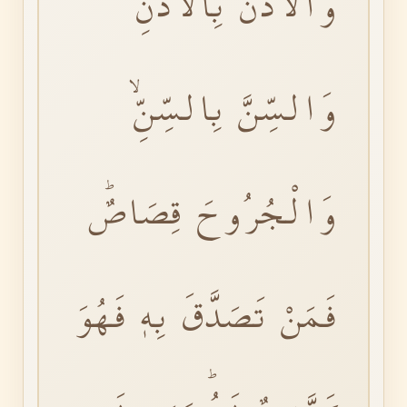
وَالْاُذُنَ بِالْاُذُنِ
وَالسِّنَّ بِالسِّنِّۙ
وَالْجُرُوحَ قِصَاصٌؕ
فَمَنْ تَصَدَّقَ بِهٖ فَهُوَ