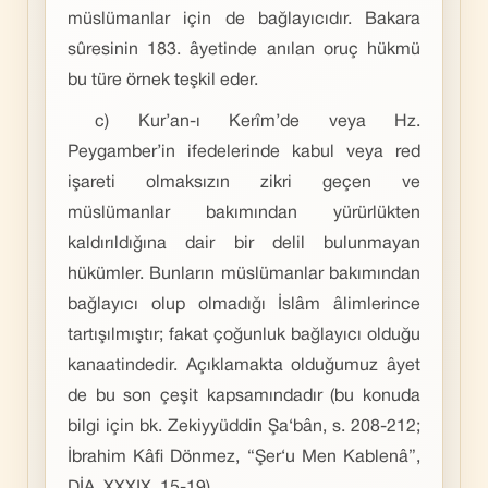
müslümanlar için de bağlayıcıdır. Bakara
sûresinin 183. âyetinde anılan oruç hükmü
bu türe örnek teşkil eder.
c) Kur’an-ı Kerîm’de veya Hz.
Peygamber’in ifedelerinde kabul veya red
işareti olmaksızın zikri geçen ve
müslümanlar bakımından yürürlükten
kaldırıldığına dair bir delil bulunmayan
hükümler. Bunların müslümanlar bakımından
bağlayıcı olup olmadığı İslâm âlimlerince
tartışılmıştır; fakat çoğunluk bağlayıcı olduğu
kanaatindedir. Açıklamakta olduğumuz âyet
de bu son çeşit kapsamındadır (bu konuda
bilgi için bk. Zekiyyüddin Şa‘bân, s. 208-212;
İbrahim Kâfi Dönmez, “Şer‘u Men Kablenâ”,