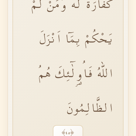
كَفَّارَةٌ لَهُؕ وَمَنْ لَمْ
يَحْكُمْ بِمَٓا اَنْزَلَ
اللّٰهُ فَاُو۬لٰٓئِكَ هُمُ
الظَّالِمُونَ
﴿٤٥﴾