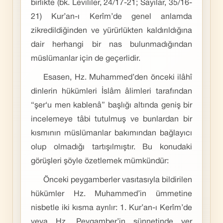
birlikte (bk. Levililer, 24/17-21; Sayılar, 35/16-
21) Kur’an-ı Kerîm’de genel anlamda
zikredildiğinden ve yürürlükten kaldırıldığına
dair herhangi bir nas bulunmadığından
müslümanlar için de geçerlidir.
Esasen, Hz. Muhammed’den önceki ilâhî
dinlerin hükümleri İslâm âlimleri tarafından
“şer‘u men kablenâ” başlığı altında geniş bir
incelemeye tâbi tutulmuş ve bunlardan bir
kısmının müslümanlar bakımından bağlayıcı
olup olmadığı tartışılmıştır. Bu konudaki
görüşleri şöyle özetlemek mümkündür:
Önceki peygamberler vasıtasıyla bildirilen
hükümler Hz. Muham­med’in ümmetine
nisbetle iki kısma ayrılır: 1. Kur’an-ı Kerîm’de
veya Hz. Peygamber’in sünnetinde yer