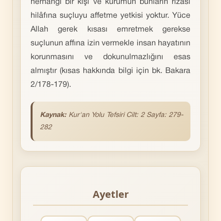
herhangi bir kişi ve kurumun bunların rızâsı
hilâfına suçluyu affetme yetkisi yoktur. Yüce
Allah gerek kısası emretmek gerekse
suçlunun affına izin vermekle insan hayatının
korunmasını ve dokunulmazlığını esas
almıştır (kısas hakkında bilgi için bk. Bakara
2/178-179).
Kaynak:
Kur'an
Yolu Tefsiri Cilt: 2 Sayfa: 279-
282
Ayetler