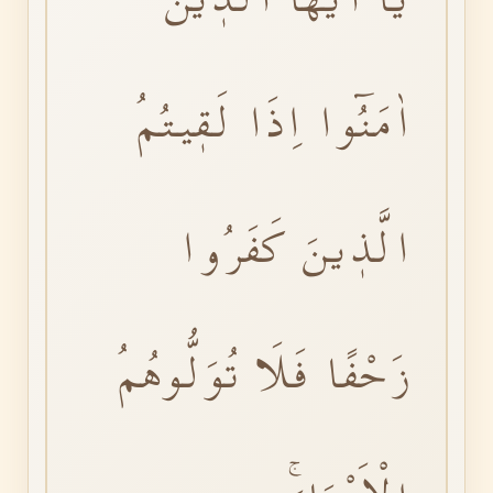
اٰمَنُٓوا اِذَا لَقٖيتُمُ
الَّذٖينَ كَفَرُوا
زَحْفًا فَلَا تُوَلُّوهُمُ