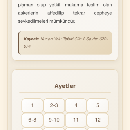
pişman olup yetkili makama teslim olan
askerlerin affedilip tekrar cepheye
sevkedilmeleri mümkündür.
Kaynak:
Kur'an
Yolu Tefsiri Cilt: 2 Sayfa: 672-
674
Ayetler
1
2-3
4
5
6-8
9-10
11
12