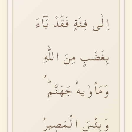
اِلٰى فِئَةٍ فَقَدْ بَٓاءَ
بِغَضَبٍ مِنَ اللّٰهِ
وَمَاْوٰيهُ جَهَنَّمُۜ
وَبِئْسَ الْمَصٖيرُ