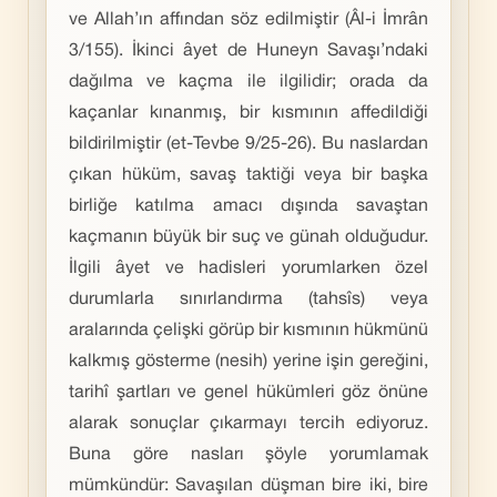
ve Allah’ın affından söz edilmiştir (Âl-i İmrân
3/155). İkinci âyet de Huneyn Savaşı’ndaki
dağılma ve kaçma ile ilgilidir; orada da
kaçanlar kınanmış, bir kısmının affedildiği
bildirilmiştir (et-Tevbe 9/25-26). Bu naslardan
çıkan hüküm, savaş taktiği veya bir başka
birliğe katılma amacı dışında savaştan
kaçmanın büyük bir suç ve günah olduğudur.
İlgili âyet ve hadisleri yorumlarken özel
durumlarla sınırlandırma (tahsîs) veya
aralarında çelişki görüp bir kısmının hükmünü
kalkmış gösterme (nesih) yerine işin gereğini,
tarihî şartları ve genel hükümleri göz önüne
alarak sonuçlar çıkarmayı tercih ediyoruz.
Buna göre nasları şöyle yorumlamak
mümkündür: Savaşılan düşman bire iki, bire