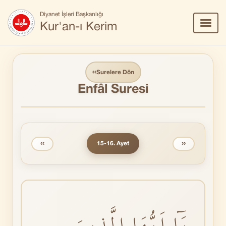
Diyanet İşleri Başkanlığı
Menü
Kur'an-ı Kerim
Aç/Ka
‹‹
Surelere Dön
Enfâl Suresi
‹‹
››
15-16. Ayet
يَٓا اَيُّهَا الَّذٖينَ