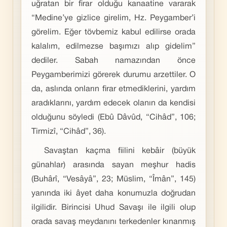
uğratan bir firar olduğu kanaatine vararak
“Medine’ye gizlice girelim, Hz. Peygamber’i
görelim. Eğer tövbemiz kabul edilirse orada
kalalım, edilmezse başımızı alıp gidelim”
dediler. Sabah namazından önce
Peygamberimizi görerek durumu arzettiler. O
da, aslında onların firar etmediklerini, yardım
aradıklarını, yardım edecek olanın da kendisi
olduğunu söyledi (Ebû Dâvûd, “Cihâd”, 106;
Tirmizî, “Cihâd”, 36).
Savaştan kaçma fiilini kebâir (büyük
günahlar) arasında sayan meşhur hadis
(Buhârî, “Vesâyâ”, 23; Müslim, “Îmân”, 145)
yanında iki âyet daha konumuzla doğrudan
ilgilidir. Birincisi Uhud Savaşı ile ilgili olup
orada savaş meydanını terkedenler kınanmış