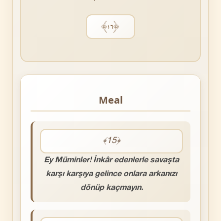
﴿١٦﴾
Meal
﴾15﴿
Ey Müminler! İnkâr edenlerle savaşta
karşı karşıya gelince onlara arkanızı
dönüp kaçmayın.