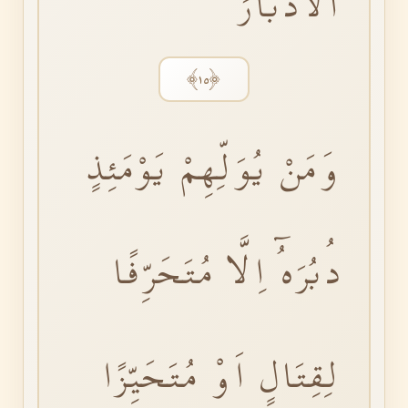
الْاَدْبَارَۚ
﴿١٥﴾
وَمَنْ يُوَلِّهِمْ يَوْمَئِذٍ
دُبُرَهُٓ اِلَّا مُتَحَرِّفًا
لِقِتَالٍ اَوْ مُتَحَيِّزًا