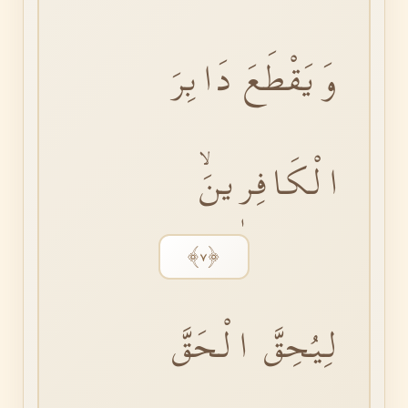
وَيَقْطَعَ دَابِرَ
الْكَافِرٖينَۙ
﴿٧﴾
لِيُحِقَّ الْحَقَّ