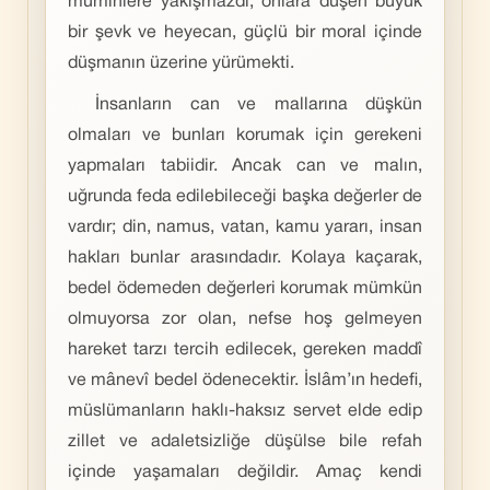
müminlere yakışmazdı; onlara düşen büyük
bir şevk ve heyecan, güçlü bir moral içinde
düşmanın üzerine yürümekti.
İnsanların can ve mallarına düşkün
olmaları ve bunları korumak için gerekeni
yapmaları tabiidir. Ancak can ve malın,
uğrunda feda edilebileceği başka değerler de
vardır; din, namus, vatan, kamu yararı, insan
hakları bunlar arasındadır. Kolaya kaçarak,
bedel ödemeden değerleri korumak mümkün
olmuyorsa zor olan, nefse hoş gelmeyen
hareket tarzı tercih edilecek, gereken maddî
ve mânevî bedel ödenecektir. İslâm’ın hedefi,
müslümanların haklı-haksız servet elde edip
zillet ve adaletsizliğe düşülse bile refah
içinde yaşamaları değildir. Amaç kendi