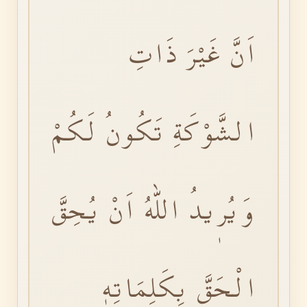
اَنَّ غَيْرَ ذَاتِ
الشَّوْكَةِ تَكُونُ لَكُمْ
وَيُرٖيدُ اللّٰهُ اَنْ يُحِقَّ
الْحَقَّ بِكَلِمَاتِهٖ