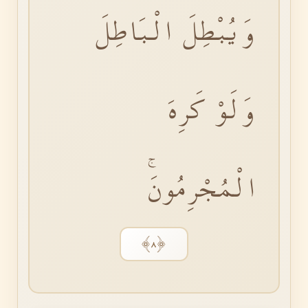
وَيُبْطِلَ الْبَاطِلَ
وَلَوْ كَرِهَ
الْمُجْرِمُونَۚ
﴿٨﴾