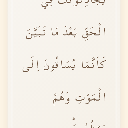
الْحَقِّ بَعْدَ مَا تَبَيَّنَ
كَاَنَّمَا يُسَاقُونَ اِلَى
الْمَوْتِ وَهُمْ