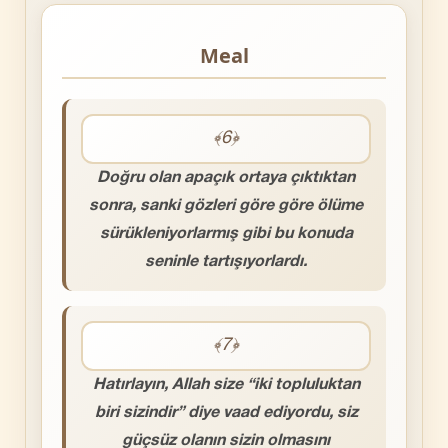
Meal
﴾6﴿
Doğru olan apaçık ortaya çıktıktan
sonra, sanki gözleri göre göre ölüme
sürükleniyorlarmış gibi bu konuda
seninle tartışıyorlardı.
﴾7﴿
Hatırlayın, Allah size “iki topluluktan
biri sizindir” diye vaad ediyordu, siz
güçsüz olanın sizin olmasını