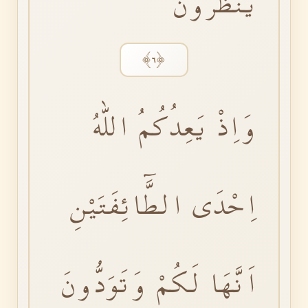
يَنْظُرُونَؕ
﴿٦﴾
وَاِذْ يَعِدُكُمُ اللّٰهُ
اِحْدَى الطَّٓائِفَتَيْنِ
اَنَّهَا لَكُمْ وَتَوَدُّونَ