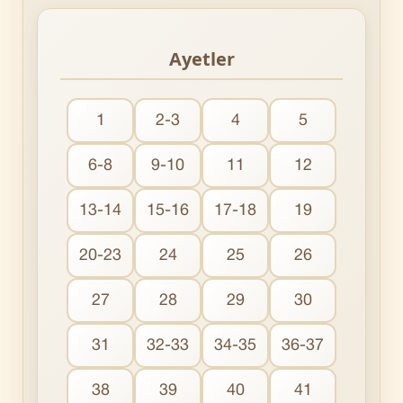
Ayetler
1
2-3
4
5
6-8
9-10
11
12
13-14
15-16
17-18
19
20-23
24
25
26
27
28
29
30
31
32-33
34-35
36-37
38
39
40
41