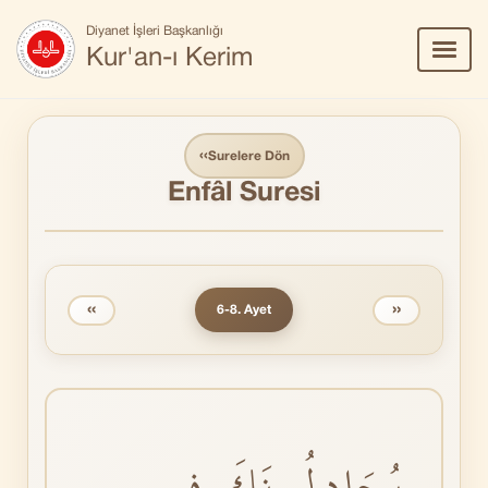
Diyanet İşleri Başkanlığı
Menü
Kur'an-ı Kerim
Aç/Ka
‹‹
Surelere Dön
Enfâl Suresi
‹‹
››
6-8. Ayet
يُجَادِلُونَكَ فِي