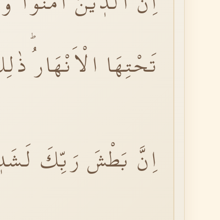
اِنَّ الَّذٖينَ اٰمَنُوا 
تَحْتِهَا الْاَنْهَارُؕ ذٰلِ
اِنَّ بَطْشَ رَبِّكَ لَشَدٖ