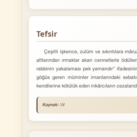
Tefsir
Çeşitli işkence, zulüm ve sıkıntılara mâru
altlarından ırmaklar akan cennetlerle ödüllen
rabbinin yakalaması pek yamandır” ifadesinin
göğüs geren müminler imanlarındaki sebatın k
kendilerine kötülük eden inkârcıların cezalandı
Kaynak:
\N