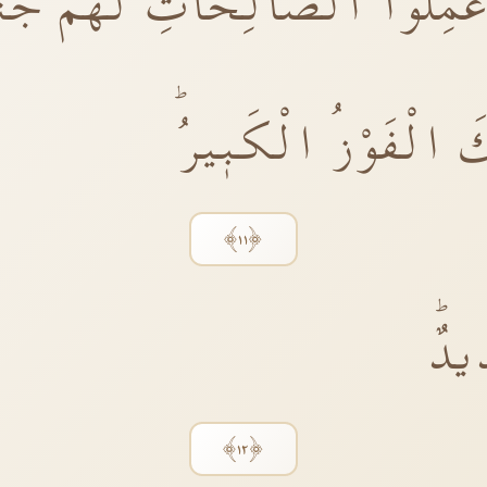
وَعَمِلُوا الصَّالِحَاتِ لَهُمْ جَن
كَ الْفَوْزُ الْكَبٖيرُؕ
﴿١١﴾
يدٌؕ
﴿١٢﴾