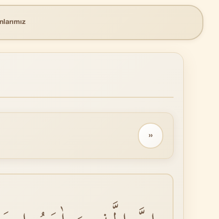
nlarımız
››