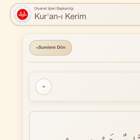
Diyanet İşleri Başkanlığı
Kur'an-ı Kerim
‹‹
Surelere Dön
‹‹