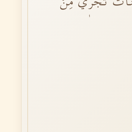
َّاتٌ تَجْرٖي مِنْ