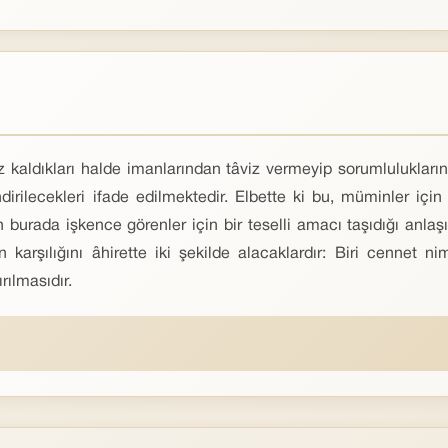
z kaldıkları halde imanlarından tâviz vermeyip sorumlulukların
dirilecekleri ifade edilmektedir. Elbette ki bu, müminler için
 burada işkence görenler için bir teselli amacı taşıdığı anla
arşılığını âhirette iki şekilde alacaklardır: Biri cennet nime
rılmasıdır.