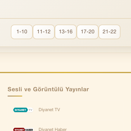
1-10
11-12
13-16
17-20
21-22
Sesli ve Görüntülü Yayınlar
Diyanet TV
Diyanet Haber