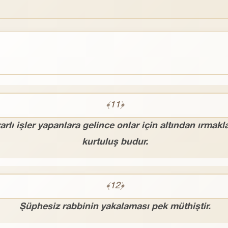
﴾11﴿
arlı işler yapanlara gelince onlar için altından ırmakl
kurtuluş budur.
﴾12﴿
Şüphesiz rabbinin yakalaması pek müthiştir.