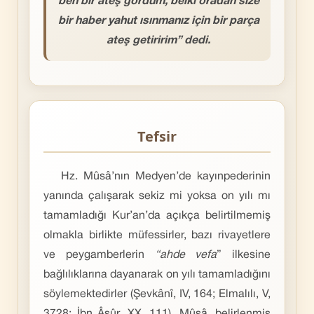
ben bir ateş gördüm, belki oradan size
bir haber yahut ısınmanız için bir parça
ateş getiririm” dedi.
Tefsir
Hz. Mûsâ’nın Medyen’de kayınpederinin
yanında çalışarak sekiz mi yoksa on yılı mı
tamamladığı Kur’an’da açıkça belirtilmemiş
olmakla birlikte müfessirler, bazı rivayetlere
ve peygamberlerin
“ahde vefa
” ilkesine
bağlılıklarına dayanarak on yılı tamamladığını
söylemektedirler (Şevkânî, IV, 164; Elmalılı, V,