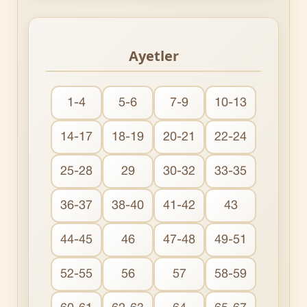
Ayetler
1-4
5-6
7-9
10-13
14-17
18-19
20-21
22-24
25-28
29
30-32
33-35
36-37
38-40
41-42
43
44-45
46
47-48
49-51
52-55
56
57
58-59