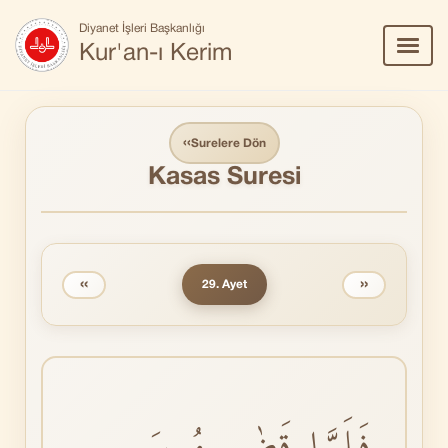
Diyanet İşleri Başkanlığı
Menü
Kur'an-ı Kerim
Aç/Ka
‹‹
Surelere Dön
Kasas Suresi
‹‹
››
29. Ayet
فَلَمَّا قَضٰى مُوسَى