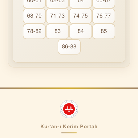
60-61
62-63
64
65-67
68-70
71-73
74-75
76-77
78-82
83
84
85
86-88
Kur'an-ı Kerim Portalı