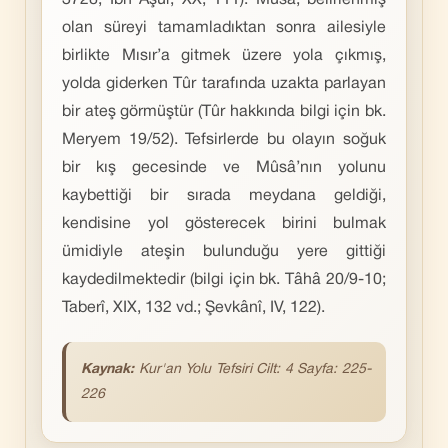
3728; İbn Âşûr, XX, 111). Mûsâ, belirlenmiş
olan süreyi tamamladıktan sonra ailesiyle
birlikte Mısır’a gitmek üzere yola çıkmış,
yolda giderken Tûr tarafında uzakta parlayan
bir ateş görmüştür (Tûr hakkında bilgi için bk.
Meryem 19/52). Tefsirlerde bu olayın soğuk
bir kış gecesinde ve Mûsâ’nın yolunu
kaybettiği bir sırada meydana geldiği,
kendisine yol gösterecek birini bulmak
ümidiyle ateşin bulunduğu yere gittiği
kaydedilmektedir (bilgi için bk. Tâhâ 20/9-10;
Taberî, XIX, 132 vd.; Şevkânî, IV, 122).
Kaynak:
Kur'an Yolu Tefsiri Cilt: 4 Sayfa: 225-
226