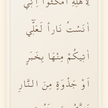
لِاَهْلِهِ امْكُثُٓوا اِنّٖٓي
اٰنَسْتُ نَاراً لَعَلّٖٓي
اٰتٖيكُمْ مِنْهَا بِخَبَرٍ
اَوْ جَذْوَةٍ مِنَ النَّارِ