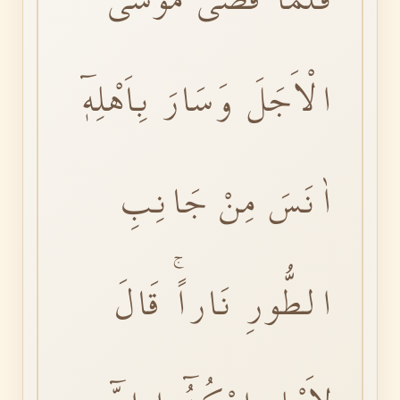
الْاَجَلَ وَسَارَ بِاَهْلِهٖٓ
اٰنَسَ مِنْ جَانِبِ
الطُّورِ نَاراًۚ قَالَ