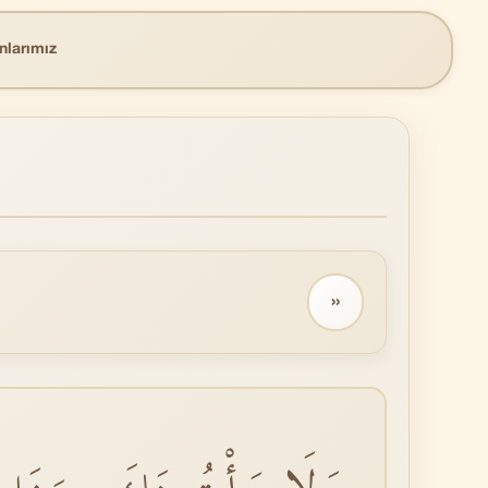
nlarımız
››