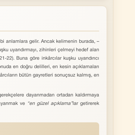
ibi anlamlara gelir. Ancak kelimenin burada, –
uşku uyandırmayı, zihinleri çelmeyi hedef alan
X, 21-22). Buna göre inkârcılar kuşku uyandırıcı
onuda en doğru delilleri, en kesin açıklamaları
kârcıların bütün gayretleri sonuçsuz kalmış, en
lı gerekçelere dayanmadan ortadan kaldırmaya
yanmak ve
“en güzel açıklama”
lar getirerek