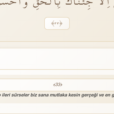
اِلَّا جِئْنَاكَ بِالْحَقِّ وَاَحْسَن
﴿٣٣﴾
﴾33﴿
ileri sürseler biz sana mutlaka kesin gerçeği ve en gü