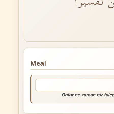
َ تَفْسٖيراًؕ
Meal
Onlar ne zaman bir talep 