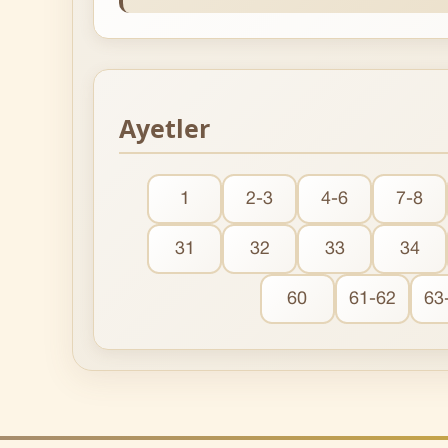
Ayetler
1
2-3
4-6
7-8
31
32
33
34
60
61-62
63