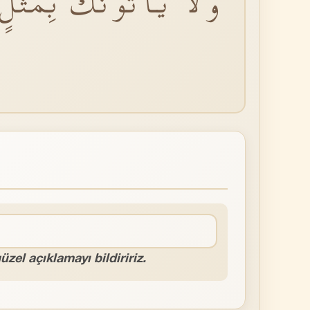
وَلَا يَأْتُونَكَ بِمَثَلٍ 
zel açıklamayı bildiririz.