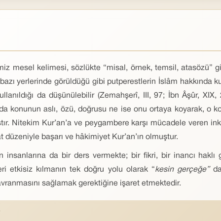
miz mesel kelimesi, sözlükte “misal, örnek, temsil, atasözü” g
 bazı yerlerinde görüldüğü gibi putperestlerin İslâm hakkında k
n kullanıldığı da düşünülebilir (Zemahşerî, III, 97; İbn Âşûr, XI
lah da konunun aslı, özü, doğrusu ne ise onu ortaya koyarak, o k
mıştır. Nitekim Kur’an’a ve peygambere karşı mücadele veren in
t düzeniyle başarı ve hâkimiyet Kur’an’ın olmuştur.
 insanlarına da bir ders vermekte; bir fikri, bir inancı hak
leri etkisiz kılmanın tek doğru yolu olarak “
kesin gerçeğe”
da
kavranmasını sağlamak gerektiğine işaret etmektedir.