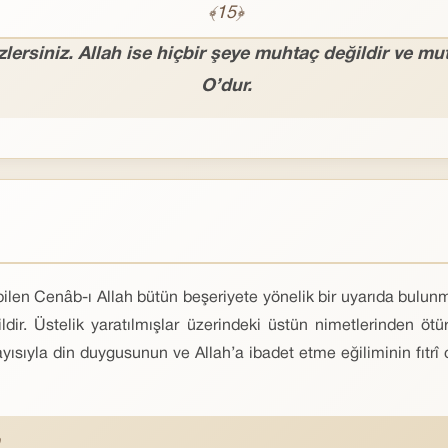
﴾15﴿
zlersiniz. Allah ise hiçbir şeye muhtaç değildir ve mu
O’dur.
 bilen Cenâb-ı Allah bütün beşeriyete yönelik bir uyarıda bulunm
dir. Üstelik yaratılmışlar üzerindeki üstün nimetlerinden öt
ayısıyla din duygusunun ve Allah’a ibadet etme eğiliminin fıtr