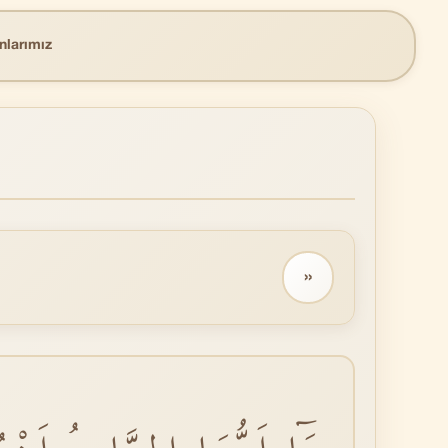
nlarımız
››