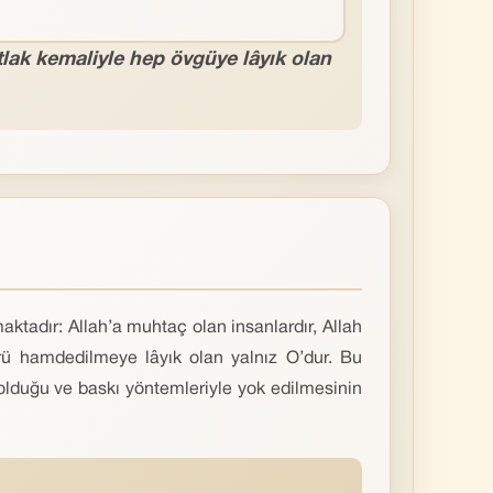
tlak kemaliyle hep övgüye lâyık olan
aktadır: Allah’a muhtaç olan insanlardır, Allah
ürü hamdedilmeye lâyık olan yalnız O’dur. Bu
î olduğu ve baskı yöntemleriyle yok edilmesinin