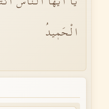
يَٓا اَيُّهَا النَّاسُ اَنْتُم
الْحَمٖيدُ