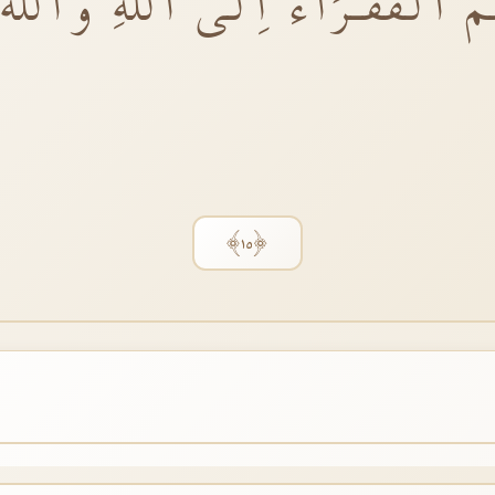
ُ الْفُقَـرَٓاءُ اِلَى اللّٰهِۚ وَاللّٰهُ
﴿١٥﴾