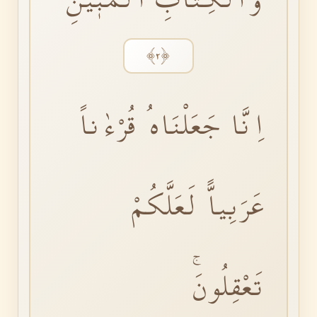
﴿٢﴾
اِنَّا جَعَلْنَاهُ قُرْءٰناً
عَرَبِياًّ لَعَلَّكُمْ
تَعْقِلُونَۚ