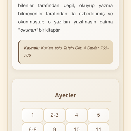
bilenler tarafından değil, okuyup yazma
bilmeyenler tarafından da ezberlenmiş ve
okunmuştur; o yazılsın yazılmasın daima
“
okunan”
bir kitaptır.
Kaynak:
Kur'an Yolu Tefsiri Cilt: 4 Sayfa: 765-
766
Ayetler
1
2-3
4
5
6-8
9
10
11