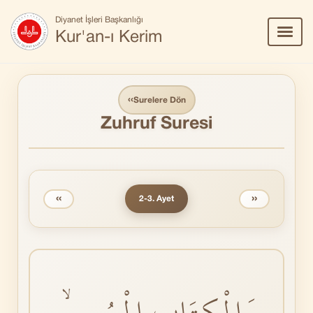
Diyanet İşleri Başkanlığı
Menü
Kur'an-ı Kerim
Aç/Ka
‹‹
Surelere Dön
Zuhruf Suresi
‹‹
››
2-3. Ayet
وَالْكِتَابِ الْمُبٖينِۙ