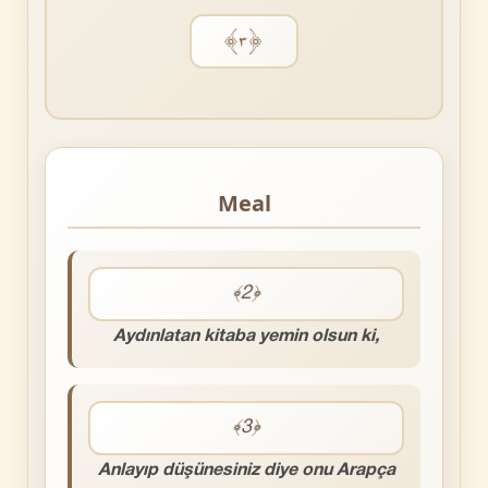
﴿٣﴾
Meal
﴾2﴿
Aydınlatan kitaba yemin olsun ki,
﴾3﴿
Anlayıp düşünesiniz diye onu Arapça