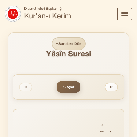
Diyanet İşleri Başkanlığı
Menü
Kur'an-ı Kerim
Aç/Ka
‹‹
Surelere Dön
Yâsîn Suresi
‹‹
››
1. Ayet
يٰسٓؕ