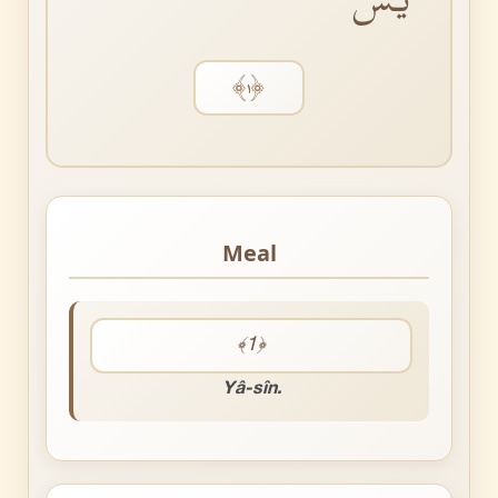
﴿١﴾
Meal
﴾1﴿
Yâ-sîn.