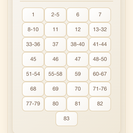
1
2-5
6
7
8-10
11
12
13-32
33-36
37
38-40
41-44
45
46
47
48-50
51-54
55-58
59
60-67
68
69
70
71-76
77-79
80
81
82
83