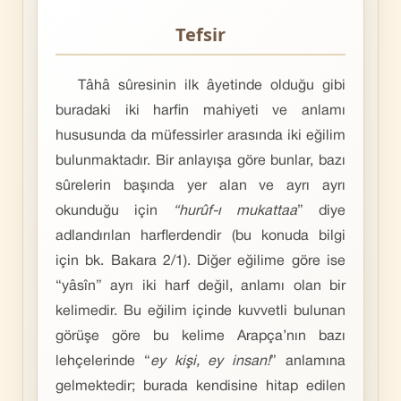
Tefsir
Tâhâ sûresinin ilk âyetinde olduğu gibi
buradaki iki harfin mahiyeti ve anlamı
hususunda da müfessirler arasında iki eğilim
bulunmaktadır. Bir anlayışa göre bunlar, bazı
sûrelerin başında yer alan ve ayrı ayrı
okunduğu için
“hurûf-ı mukattaa
” diye
adlandırılan harflerdendir (bu konuda bilgi
için bk. Bakara 2/1). Diğer eğilime göre ise
“yâsîn” ayrı iki harf değil, anlamı olan bir
kelimedir. Bu eğilim içinde kuvvetli bulunan
görüşe göre bu kelime Arapça’nın bazı
lehçelerinde “
ey kişi, ey insan!
” anlamına
gelmektedir; burada kendisine hitap edilen