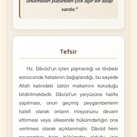
unutmaları yüzünden çok ağır bir azap
vardır.”
Tefsir
Hz. Dâvûd’un içten pişmanlığı ve tövbesi
sonucunda hatasının bağışlandığı, bu sayede
Allah katındaki üstün makamını koruduğu
bildirilmektedir. Dâvûd’un yeryüzüne halife
yapılması, onun geçmiş peygamberlerin
halefi olarak onların misyonunu devam
ettirmesi veya ülkesinde hükümdarlığın ona
verilmesi olarak açıklanmıştır. Dâvûd hem