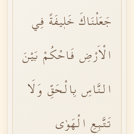
جَعَلْنَاكَ خَلٖيفَةً فِي
الْاَرْضِ فَاحْكُمْ بَيْنَ
النَّاسِ بِالْحَقِّ وَلَا
تَتَّبِعِ الْهَوٰى