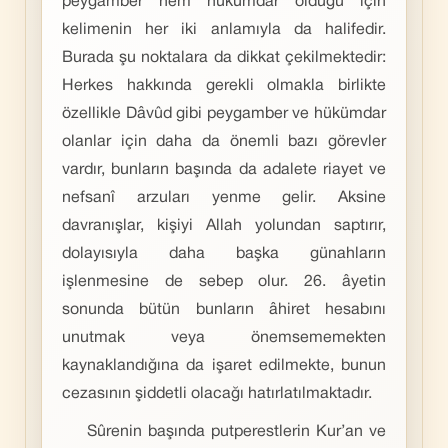
peygamber hem hükümdar olduğu için
kelimenin her iki anlamıyla da halifedir.
Burada şu noktalara da dikkat çekilmektedir:
Herkes hakkında gerekli olmakla birlikte
özellikle Dâvûd gibi peygamber ve hükümdar
olanlar için daha da önemli bazı görevler
vardır, bunların başında da adalete riayet ve
nefsanî arzuları yenme gelir. Aksine
davranışlar, kişiyi Allah yolundan saptırır,
dolayısıyla daha başka günahların
işlenmesine de sebep olur. 26. âyetin
sonunda bütün bunların âhiret hesabını
unutmak veya önemsememekten
kaynaklandığına da işaret edilmekte, bunun
cezasının şiddetli olacağı hatırlatılmaktadır.
Sûrenin başında putperestlerin Kur’an ve