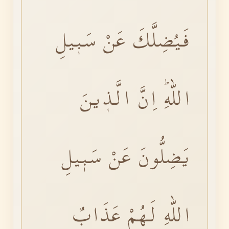
فَيُضِلَّكَ عَنْ سَبٖيلِ
اللّٰهِؕ اِنَّ الَّذٖينَ
يَضِلُّونَ عَنْ سَبٖيلِ
اللّٰهِ لَهُمْ عَذَابٌ