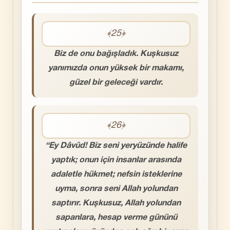
﴾25﴿
Biz de onu bağışladık. Kuşkusuz
yanımızda onun yüksek bir makamı,
güzel bir geleceği vardır.
﴾26﴿
“Ey Dâvûd! Biz seni yeryüzünde halife
yaptık; onun için insanlar arasında
adaletle hükmet; nefsin isteklerine
uyma, sonra seni Allah yolundan
saptırır. Kuşkusuz, Allah yolundan
sapanlara, hesap verme gününü