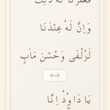
وَاِنَّ لَهُ عِنْدَنَا
لَزُلْفٰى وَحُسْنَ مَاٰبٍ
﴿٢٥﴾
يَا دَاوُ۫دُ اِنَّا