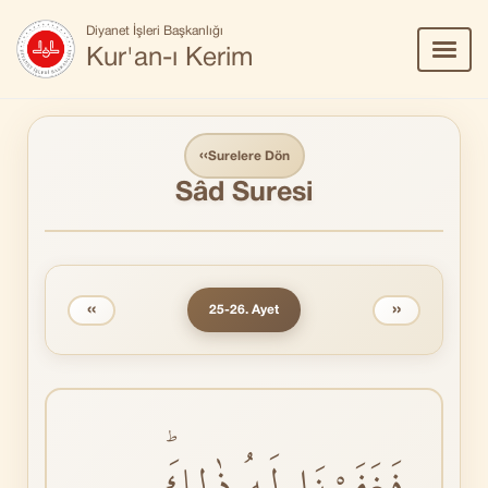
Diyanet İşleri Başkanlığı
Menü
Kur'an-ı Kerim
Aç/Ka
‹‹
Surelere Dön
Sâd Suresi
‹‹
››
25-26. Ayet
فَغَفَرْنَا لَهُ ذٰلِكَؕ