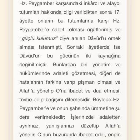
Hz. Peygamber karşısındaki inkârcı ve alaycı
tutumları hakkında bilgi verildikten sonra 17.
âyette onların bu tutumlarına karşı Hz.
Peygamber’e sabırlı olması öğütlenmiş ve
“
güçlü kulumuz”
diye anılan Dâvûd’u örnek
alması istenmişti. Sonraki âyetlerde ise
Dâvûd’un bu gücünün iki kaynağına
değinilmiştir. Bunlardan biri yönetim ve
hükümlerinde adaleti gözetmesi, diğeri de
hatalarının farkına varıp pişman olması ve
Allah’a yönelip O’na ibadet ve dua etmesi,
tövbe edip bağışını dilemesidir. Böylece Hz.
Peygamber’e ve onun şahsında ümmetine şu
ders verilmektedir: İşlerinizde adaletten
ayrılmaz, yanlışlarınızı düzeltip Allah’a
yönelir, O’nun huzurunda ibadet eder, engin