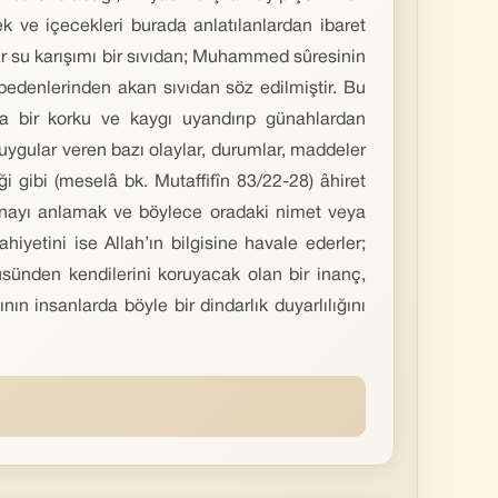
 ve içecekleri burada anlatılanlardan ibaret
r su karışımı bir sıvıdan; Muhammed sûresinin
bedenlerinden akan sıvıdan söz edilmiştir. Bu
ta bir korku ve kaygı uyandırıp günahlardan
duygular veren bazı olaylar, durumlar, maddeler
iği gibi (meselâ bk. Mutaffifîn 83/22-28) âhiret
 mânayı anlamak ve böylece oradaki nimet veya
iyetini ise Allah’ın bilgisine havale ederler;
sünden kendilerini koruyacak olan bir inanç,
ın insanlarda böyle bir dindarlık duyarlılığını