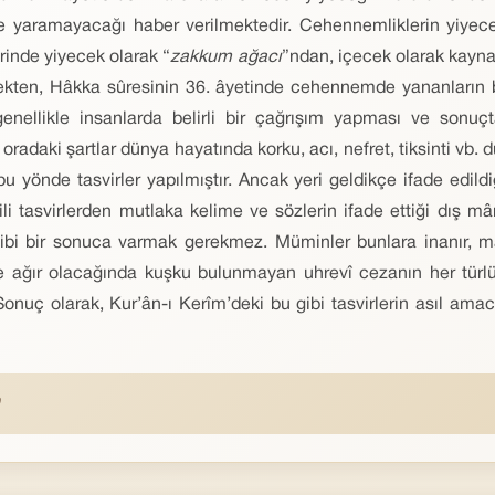
e yaramayacağı haber verilmektedir. Cehennemliklerin yiyecek
erinde yiyecek olarak “
zakkum ağacı
”ndan, içecek olarak kayna
ecekten, Hâkka sûresinin 36. âyetinde cehennemde yananların 
enellikle insanlarda belirli bir çağrışım yapması ve sonuç
daki şartlar dünya hayatında korku, acı, nefret, tiksinti vb. 
 bu yönde tasvirler yapılmıştır. Ancak yeri geldikçe ifade edild
ili tasvirlerden mutlaka kelime ve sözlerin ifade ettiği dış
gibi bir sonuca varmak gerekmez. Müminler bunlara inanır, mah
e ağır olacağında kuşku bulunmayan uhrevî cezanın her türlü
Sonuç olarak, Kur’ân-ı Kerîm’deki bu gibi tasvirlerin asıl amacın