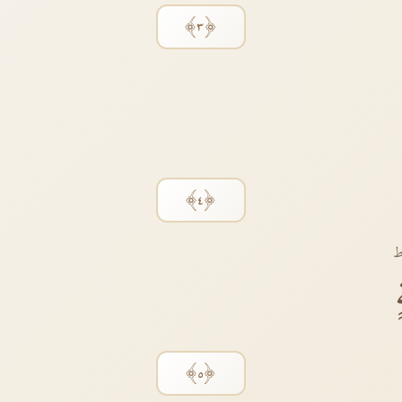
﴿٣﴾
﴿٤﴾
﴿٥﴾