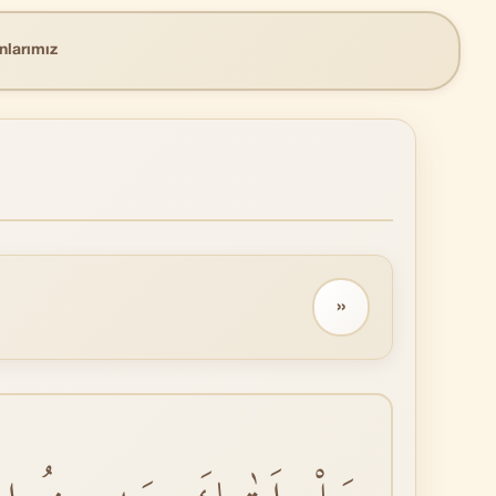
nlarımız
››