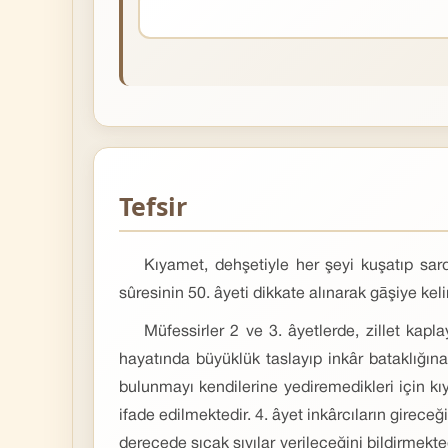
Tefsir
Kıyamet, dehşetiyle her şeyi kuşatıp sardı
sûresinin 50. âyeti dikkate alınarak gāşiye ke
Müfessirler 2 ve 3. âyetlerde, zillet kapl
hayatında büyüklük taslayıp inkâr bataklığı
bulunmayı kendilerine yediremedikleri için 
ifade edilmektedir. 4. âyet inkârcıların girece
derecede sıcak sıvılar verileceğini bildirmekte