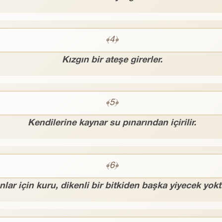
﴾4﴿
Kızgın bir ateşe girerler.
﴾5﴿
Kendilerine kaynar su pınarından içirilir.
﴾6﴿
nlar için kuru, dikenli bir bitkiden başka yiyecek yokt