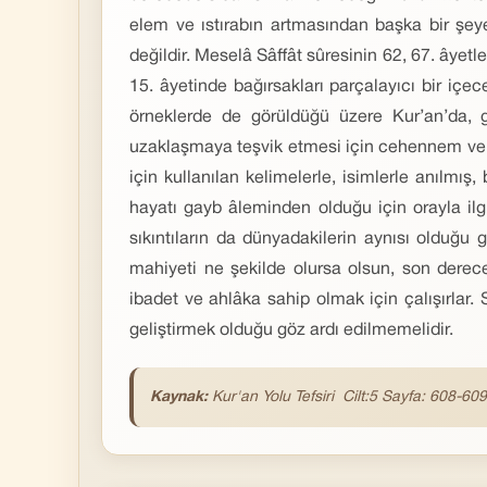
elem ve ıstırabın artmasından başka bir şey
değildir. Meselâ Sâffât sûresinin 62, 67. âyetl
15. âyetinde bağırsakları parçalayıcı bir iç
örneklerde de görüldüğü üzere Kur’an’da, g
uzaklaşmaya teşvik etmesi için cehennem ve ora
için kullanılan kelimelerle, isimlerle anılmış,
hayatı gayb âleminden olduğu için orayla ilg
sıkıntıların da dünyadakilerin aynısı olduğu 
mahiyeti ne şekilde olursa olsun, son derec
ibadet ve ahlâka sahip olmak için çalışırlar. 
geliştirmek olduğu göz ardı edilmemelidir.
Kaynak:
Kur'an Yolu Tefsiri Cilt:5 Sayfa: 608-609