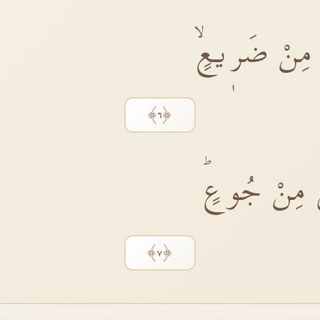
 مِنْ ضَرٖيعٍۙ
﴿٦﴾
 مِنْ جُوعٍؕ
﴿٧﴾