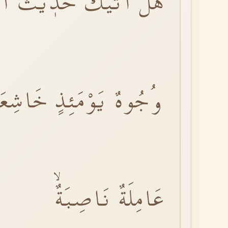
هَلْ اَتٰيكَ حَدٖيثُ الْغ
وُجُوهٌ يَوْمَئِذٍ خَاشِعَةٌ
عَامِلَةٌ نَاصِبَةٌۙ