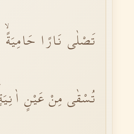
تَصْلٰى نَارًا حَامِيَةًۙ
تُسْقٰى مِنْ عَيْنٍ اٰنِيَةٍؕ