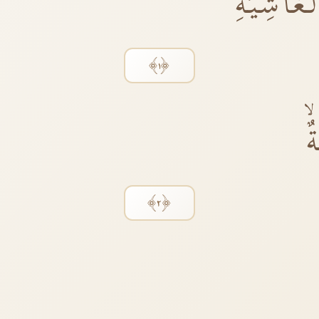
َاشِيَةِؕ
﴿١﴾
ۙ
﴿٢﴾