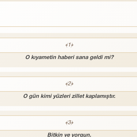
﴾1﴿
O kıyametin haberi sana geldi mi?
﴾2﴿
O gün kimi yüzleri zillet kaplamıştır.
﴾3﴿
Bitkin ve yorgun.