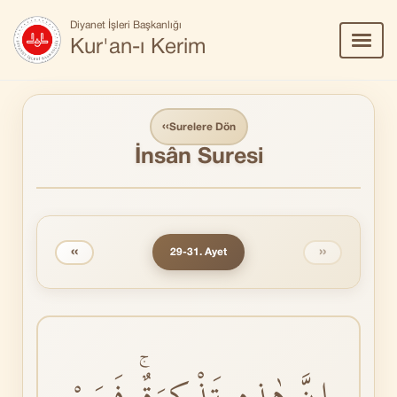
Diyanet İşleri Başkanlığı
Menü
Kur'an-ı Kerim
Aç/Ka
‹‹
Surelere Dön
İnsân Suresi
‹‹
››
29-31. Ayet
اِنَّ هٰذِهٖ تَذْكِرَةٌۚ فَمَنْ