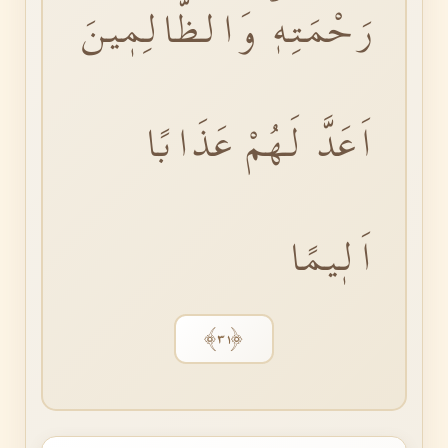
رَحْمَتِهٖۜ وَالظَّالِمٖينَ
اَعَدَّ لَهُمْ عَذَابًا
اَلٖيمًا
﴿٣١﴾