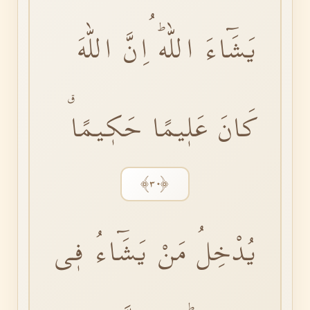
يَشَٓاءَ اللّٰهُۜ اِنَّ اللّٰهَ
كَانَ عَلٖيمًا حَكٖيمًاۗ
﴿٣٠﴾
يُدْخِلُ مَنْ يَشَٓاءُ فٖى