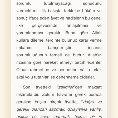
sorumlu tutulmayacağı sonucunu
vermektedir. İlk bakışta farklı bir hüküm ve
sonuç ifade eden âyet ve hadislerin bu genel
ilke çerçevesinde anlaşılması ve
yorumlanması gerekir. Buna göre Allah
kullara dileme, tercihte bulunup karar verme
imkânını bahşetmiştir; insanın
sorumluluğunun temeli de budur. Allah’ın
rızasına göre hareket etmeyi tercih edenler
O’nun rahmetine ve cennetine nâil olurlar,
aksi yolu tutanlar ise cehenneme giderler.
Son âyetteki
“zalimler
”den maksat
inkârcılardır. Zulüm kavramı gerek burada
gerekse başka birçok âyette, “
doğru ve
gerekli olandan sapmak; dolayısıyla yanlış,
asılsız bir şeye inanmak, haksız bir iş