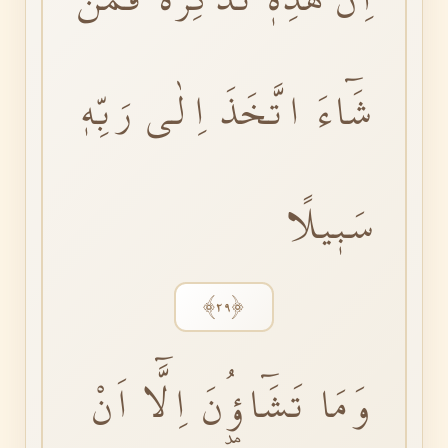
شَٓاءَ اتَّخَذَ اِلٰى رَبِّهٖ
سَبٖيلًا
﴿٢٩﴾
وَمَا تَشَٓاؤُ۫نَ اِلَّٓا اَنْ