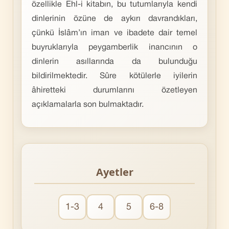
özellikle Ehl-i kitabın, bu tutumlarıyla kendi
dinlerinin özüne de aykırı davrandıkları,
çünkü İslâm’ın iman ve ibadete dair temel
buyruklarıyla peygamberlik inancının o
dinlerin asıllarında da bulunduğu
bildirilmektedir. Sûre kötülerle iyilerin
âhiretteki durumlarını özetleyen
açıklamalarla son bulmaktadır.
Ayetler
1-3
4
5
6-8