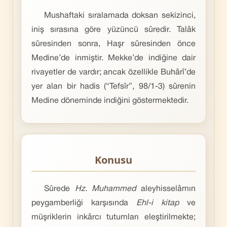
Mushaftaki sıralamada doksan sekizinci,
iniş sırasına göre yüzüncü sûredir. Talâk
sûresinden sonra, Haşr sûresinden önce
Medine’de inmiştir. Mekke’de indiğine dair
rivayetler de vardır; ancak özellikle Buhârî’de
yer alan bir hadis (“Tefsîr”, 98/1-3) sûrenin
Medine döneminde indiğini göstermektedir.
Konusu
Sûrede
Hz. Muhammed
aleyhisselâmın
peygamberliği karşı­sında
Ehl-i kitap
ve
müşriklerin inkârcı tutumları eleştirilmekte;