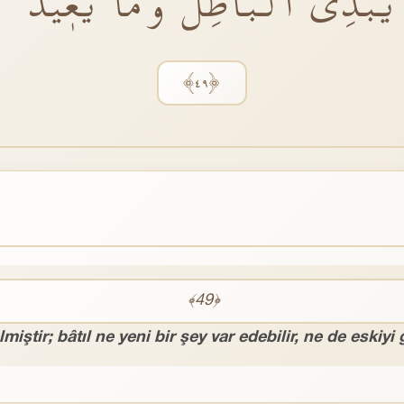
يُبْدِئُ الْبَاطِلُ وَمَا يُعٖيدُ
﴿٤٩﴾
﴾49﴿
miştir; bâtıl ne yeni bir şey var edebilir, ne de eskiyi g