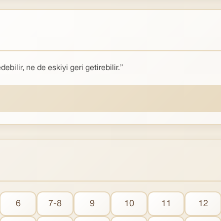
ebilir, ne de eskiyi geri getirebilir.”
6
7-8
9
10
11
12