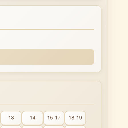
13
14
15-17
18-19