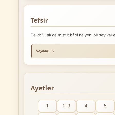
Tefsir
De ki: “Hak gelmiştir; bâtıl ne yeni bir şey var ed
Kaynak:
\N
Ayetler
1
2-3
4
5