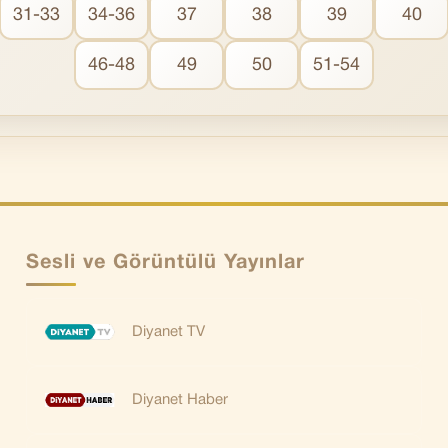
31-33
34-36
37
38
39
40
46-48
49
50
51-54
Sesli ve Görüntülü Yayınlar
Diyanet TV
Diyanet Haber