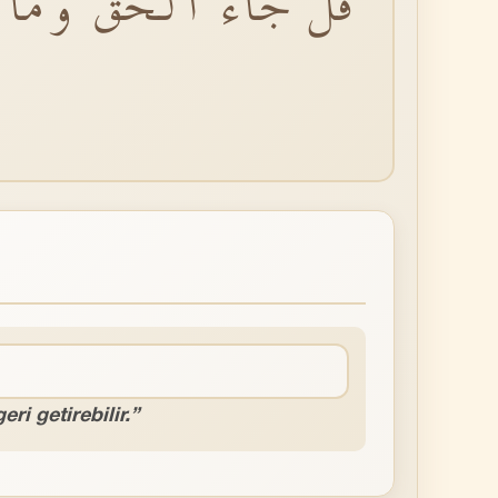
قُلْ جَٓاءَ الْحَقُّ وَمَا 
eri getirebilir.”