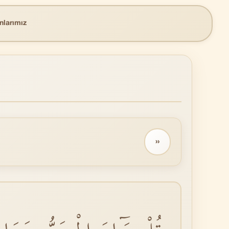
nlarımız
››