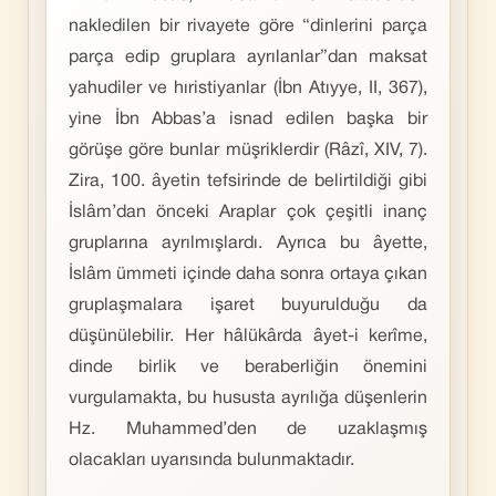
nakledilen bir rivayete göre “dinlerini parça
parça edip gruplara ayrılanlar”dan maksat
yahudiler ve hıristiyanlar (İbn Atıyye, II, 367),
yine İbn Abbas’a isnad edilen başka bir
görüşe göre bunlar müşriklerdir (Râzî, XIV, 7).
Zira, 100. âyetin tefsirinde de belirtildiği gibi
İslâm’dan önceki Araplar çok çeşitli inanç
gruplarına ayrılmışlardı. Ayrıca bu âyette,
İslâm ümmeti içinde daha sonra ortaya çıkan
gruplaşmalara işaret buyurulduğu da
düşünülebilir. Her hâlükârda âyet-i kerîme,
dinde birlik ve beraberliğin önemini
vurgulamakta, bu hususta ayrılığa düşenlerin
Hz. Muhammed’den de uzaklaşmış
olacakları uyarısında bulunmaktadır.