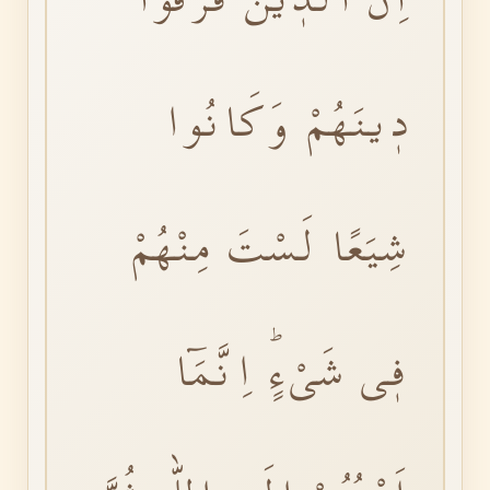
دٖينَهُمْ وَكَانُوا
شِيَعًا لَسْتَ مِنْهُمْ
فٖى شَىْءٍۜ اِنَّمَٓا