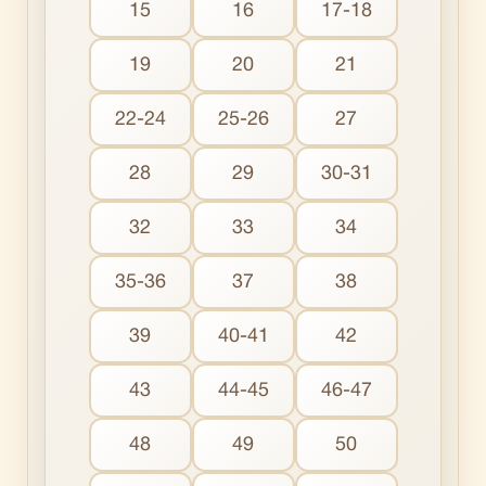
15
16
17-18
19
20
21
22-24
25-26
27
28
29
30-31
32
33
34
35-36
37
38
39
40-41
42
43
44-45
46-47
48
49
50