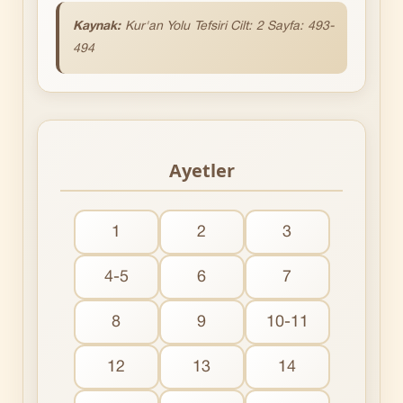
Kaynak:
Kur'an
Yolu Tefsiri Cilt: 2 Sayfa: 493-
494
Ayetler
1
2
3
4-5
6
7
8
9
10-11
12
13
14