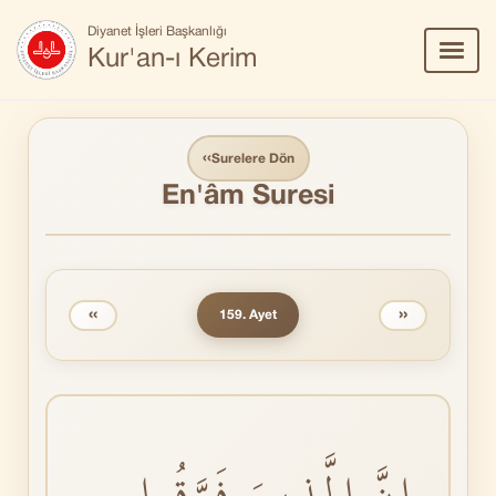
Diyanet İşleri Başkanlığı
Menü
Kur'an-ı Kerim
Aç/Ka
‹‹
Surelere Dön
En'âm Suresi
‹‹
››
159. Ayet
اِنَّ الَّذٖينَ فَرَّقُوا