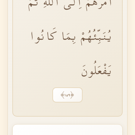
اَمْرُهُمْ اِلَى اللّٰهِ ثُمَّ
يُنَبِّئُهُمْ بِمَا كَانُوا
يَفْعَلُونَ
﴿١٥٩﴾