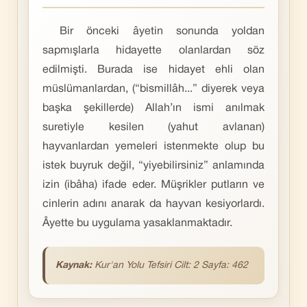
Bir önceki âyetin sonunda yoldan
sapmışlarla hidayette olanlardan söz
edilmişti. Burada ise hidayet ehli olan
müslümanlardan, (“bismillâh...” diyerek veya
başka şekillerde) Allah’ın ismi anılmak
suretiyle kesilen (yahut avlanan)
hayvanlardan yemeleri istenmekte olup bu
istek buyruk değil, “yiyebilirsiniz” anlamında
izin (ibâha) ifade eder. Müşrikler putların ve
cinlerin adını anarak da hayvan kesiyorlardı.
Âyette bu uygulama yasaklanmaktadır.
Kaynak:
Kur'an
Yolu Tefsiri Cilt: 2 Sayfa: 462