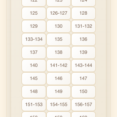
122
123
124
125
126-127
128
129
130
131-132
133-134
135
136
137
138
139
140
141-142
143-144
145
146
147
148
149
150
151-153
154-155
156-157