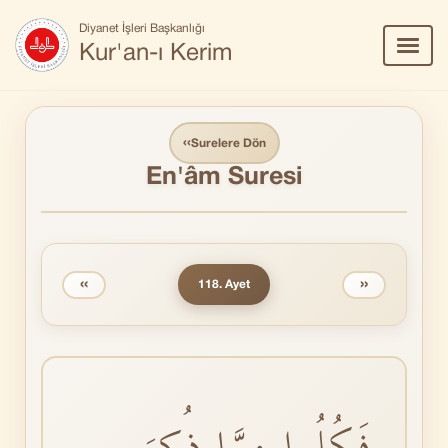
Diyanet İşleri Başkanlığı
Menü
Kur'an-ı Kerim
Aç/Ka
‹‹
Surelere Dön
En'âm Suresi
‹‹
››
118. Ayet
فَكُلُوا مِمَّا ذُكِرَ