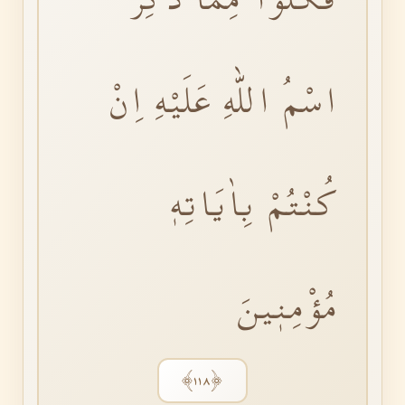
اسْمُ اللّٰهِ عَلَيْهِ اِنْ
كُنْتُمْ بِاٰيَاتِهٖ
مُؤْمِنٖينَ
﴿١١٨﴾