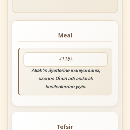
Meal
﴾118﴿
Allah’ın âyetlerine inanıyorsanız,
üzerine O’nun adı anılarak
kesilenlerden yiyin.
Tefsir