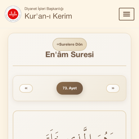
Diyanet İşleri Başkanlığı
Menü
Kur'an-ı Kerim
Aç/Ka
‹‹
Surelere Dön
En'âm Suresi
‹‹
››
73. Ayet
وَهُوَ الَّذٖي خَلَقَ