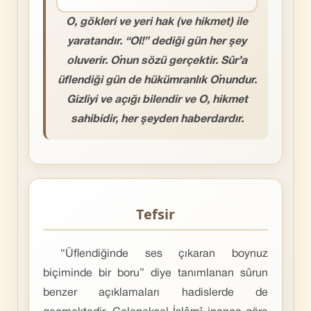
O, gökleri ve yeri hak (ve hikmet) ile
yaratandır. “Ol!” dediği gün her şey
oluverir. O’nun sözü gerçektir. Sûr’a
üflendiği gün de hükümranlık O’nundur.
Gizliyi ve açığı bilendir ve O, hikmet
sahibidir, her şeyden haberdardır.
Tefsir
“Üflendiğinde ses çıkaran boynuz
biçiminde bir boru” diye tanım­lanan sûrun
benzer açıklamaları hadislerde de