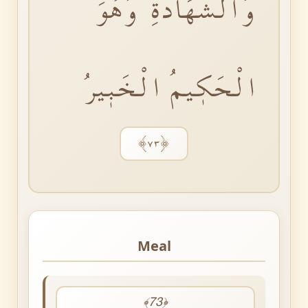
وَالشَّهَادَةِؕ وَهُوَ
الْحَكٖيمُ الْخَبٖيرُ
﴿٧٣﴾
Meal
﴾73﴿