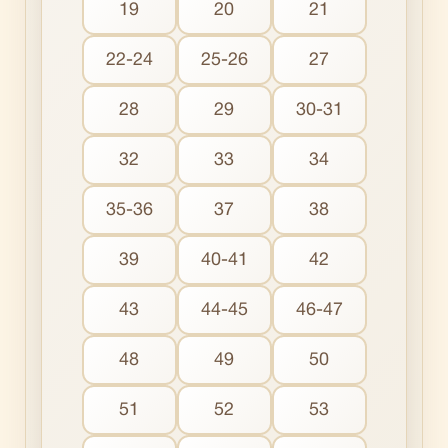
19
20
21
22-24
25-26
27
28
29
30-31
32
33
34
35-36
37
38
39
40-41
42
43
44-45
46-47
48
49
50
51
52
53