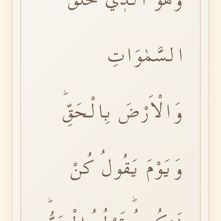
السَّمٰوَاتِ
وَالْاَرْضَ بِالْحَقِّؕ
وَيَوْمَ يَقُولُ كُنْ