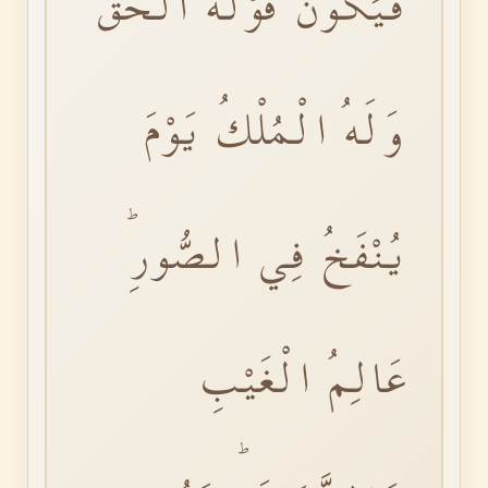
فَيَكُونُؕ قَوْلُهُ الْحَقُّؕ
وَلَهُ الْمُلْكُ يَوْمَ
يُنْفَخُ فِي الصُّورِؕ
عَالِمُ الْغَيْبِ