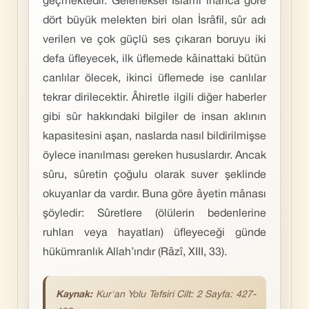
geçmektedir. Geleneksel İslâmî inanca göre
dört büyük melekten biri olan İsrâfil, sûr adı
verilen ve çok güçlü ses çıkaran boruyu iki
defa üfleyecek, ilk üflemede kâinattaki bütün
canlılar ölecek, ikinci üflemede ise canlılar
tekrar dirilecektir. Âhiretle ilgili diğer haberler
gibi sûr hakkındaki bilgiler de insan aklının
kapasitesini aşan, naslarda nasıl bildirilmişse
öylece inanılması gereken hususlardır. Ancak
sûru, sûretin çoğulu olarak suver şeklinde
okuyanlar da vardır. Buna göre âyetin mânası
şöyledir: Sûretlere (ölülerin bedenlerine
ruhları veya hayatları) üfleyeceği günde
hükümranlık Allah’ındır (Râzî, XIII, 33).
Kaynak:
Kur'an
Yolu Tefsiri Cilt: 2 Sayfa: 427-