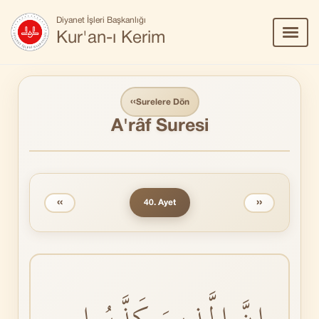
Diyanet İşleri Başkanlığı
Menü
Kur'an-ı Kerim
Aç/Ka
‹‹
Surelere Dön
A'râf Suresi
‹‹
››
40. Ayet
اِنَّ الَّذٖينَ كَذَّبُوا