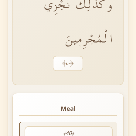
وَكَذٰلِكَ نَجْزِي
الْمُجْرِمٖينَ
﴿٤٠﴾
Meal
﴾40﴿