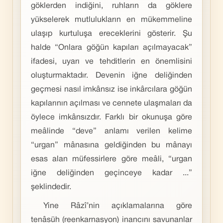
göklerden indiğini, ruhların da göklere
yükselerek mutlulukların en mükemmeline
ulaşıp kurtuluşa ereceklerini gösterir. Şu
halde “Onlara göğün kapıları açılmayacak”
ifadesi, uyarı ve tehditlerin en önemlisini
oluşturmaktadır. Devenin iğne deliğinden
geçmesi nasıl imkânsız ise inkârcılara göğün
kapılarının açılması ve cennete ulaşmaları da
öylece imkânsızdır. Farklı bir okunuşa göre
meâlinde “deve” anlamı verilen kelime
“urgan” mânasına geldiğinden bu mânayı
esas alan müfessirlere göre meâli, “urgan
iğne deliğinden geçinceye kadar ...”
şeklindedir.
Yine Râzî’nin açıklamalarına göre
tenâsüh (reenkarnasyon) inancını savunanlar