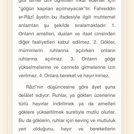
gibi temel dinî öğretileri inkâr edenler için
“göğün kapıları açılmayacak”tır. Fahreddin
er-Râzî âyetin bu ifadesiyle ilgili muhtemel
anlamları şu şekilde sıralamaktadır: 1.
Onların amelleri, duaları ve itaat cinsinden
diğer faaliyetleri kabul edilmez. 2. Gökler,
müminlerin ruhlarına açılırken onların
ruhlarına açılmaz. 3. Onların göğe
yükselmelerine ve cennete girmelerine izin
verilmez. 4. Onlara bereket ve hayır inmez.
Râzî’nin düşüncesine göre âyet şuna
delâlet ediyor: Ruhlar, ya gökten üzerlerine
türlü hayırlar indirilmek ya da amelleri
göklere yükseltilmek suretiyle mutlu olurlar.
Bu da göklerin, ruhlar için sevinç ve mutluluk
yeri olduğunu, hayır ve bereketlerin