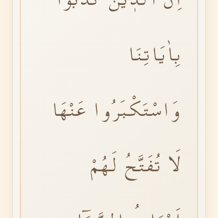
بِاٰيَاتِنَا
وَاسْتَكْبَرُوا عَنْهَا
لَا تُفَتَّحُ لَهُمْ