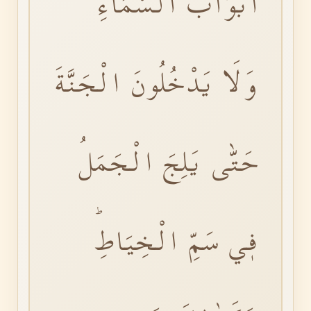
اَبْوَابُ السَّمَٓاءِ
وَلَا يَدْخُلُونَ الْجَنَّةَ
حَتّٰى يَلِجَ الْجَمَلُ
فٖي سَمِّ الْخِيَاطِؕ