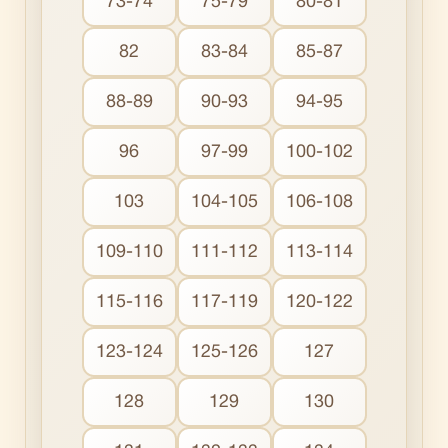
73-74
75-79
80-81
82
83-84
85-87
88-89
90-93
94-95
96
97-99
100-102
103
104-105
106-108
109-110
111-112
113-114
115-116
117-119
120-122
123-124
125-126
127
128
129
130