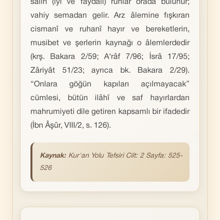
sâlih (iyi ve faydalı) ruhlar orada bulunur;
vahiy semadan gelir. Arz âlemine fışkıran
cismanî ve ruhanî hayır ve bereketlerin,
musibet ve şerlerin kaynağı o âlemlerdedir
(krş. Bakara 2/59; A‘râf 7/96; İsrâ 17/95;
Zâriyât 51/23; ayrıca bk. Bakara 2/29).
“Onlara göğün kapıları açılmayacak”
cümlesi, bütün ilâhî ve saf hayırlardan
mahrumiyeti dile getiren kapsamlı bir ifadedir
(İbn Âşûr, VIII/2, s. 126).
Kaynak:
Kur'an
Yolu Tefsiri Cilt: 2 Sayfa: 525-
526