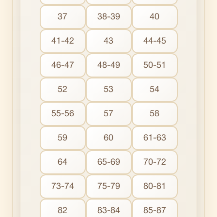
37
38-39
40
41-42
43
44-45
46-47
48-49
50-51
52
53
54
55-56
57
58
59
60
61-63
64
65-69
70-72
73-74
75-79
80-81
82
83-84
85-87