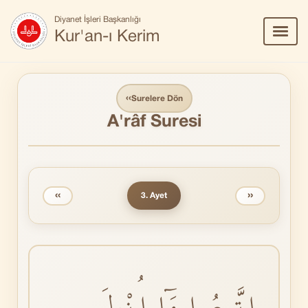
Diyanet İşleri Başkanlığı
Menü
Kur'an-ı Kerim
Aç/Ka
‹‹
Surelere Dön
A'râf Suresi
‹‹
››
3. Ayet
اِتَّبِعُوا مَٓا اُنْزِلَ