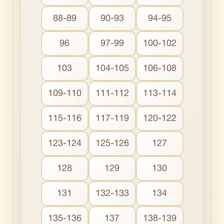
88-89
90-93
94-95
96
97-99
100-102
103
104-105
106-108
109-110
111-112
113-114
115-116
117-119
120-122
123-124
125-126
127
128
129
130
131
132-133
134
135-136
137
138-139