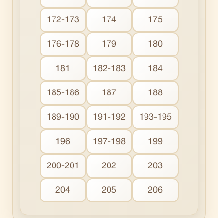
172-173
174
175
176-178
179
180
181
182-183
184
185-186
187
188
189-190
191-192
193-195
196
197-198
199
200-201
202
203
204
205
206