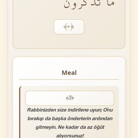
مَا تَذَكَّرُونَ
﴿٣﴾
Meal
﴾3﴿
Rabbinizden size indirilene uyun; O’nu
bırakıp da başka önderlerin ardından
gitmeyin. Ne kadar da az öğüt
alıyorsunuz!