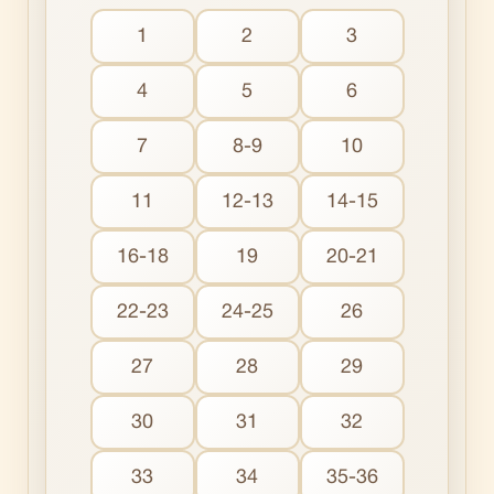
1
2
3
4
5
6
7
8-9
10
11
12-13
14-15
16-18
19
20-21
22-23
24-25
26
27
28
29
30
31
32
33
34
35-36