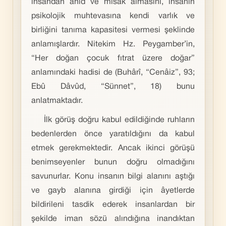
insandan ahid ve mîsâk almasını, insanın
psikolojik muhtevasına kendi varlık ve
birliğini tanıma kapasitesi vermesi şeklinde
anlamışlardır. Nitekim Hz. Peygamber’in,
“Her doğan çocuk fıtrat üzere doğar”
anlamındaki hadisi de (Buhârî, “Cenâiz”, 93;
Ebû Dâvûd, “Sünnet”, 18) bunu
anlatmaktadır.
İlk görüş doğru kabul edildiğinde ruhların
bedenlerden önce yaratıldığını da kabul
etmek gerekmektedir. Ancak ikinci görüşü
benimseyenler bunun doğru olmadığını
savunurlar. Konu insanın bilgi alanını aştığı
ve gayb alanına girdiği için âyetlerde
bildirileni tasdik ederek insanlardan bir
şekilde iman sözü alındığına inandıktan