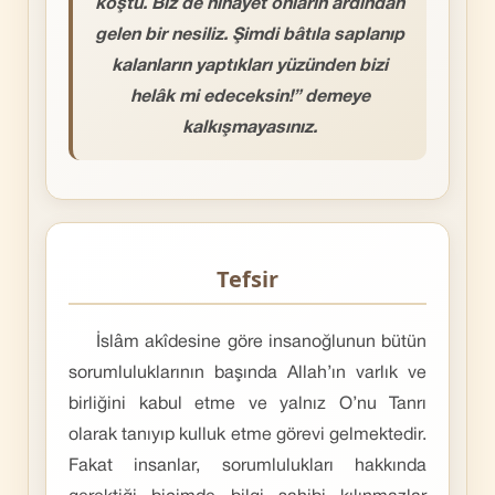
koştu. Biz de nihayet onların ardından
gelen bir nesiliz. Şimdi bâtıla saplanıp
kalanların yaptıkları yüzünden bizi
helâk mi edeceksin!” demeye
kalkışmayasınız.
Tefsir
İslâm akîdesine göre insanoğlunun bütün
sorumluluklarının başında Allah’ın varlık ve
birliğini kabul etme ve yalnız O’nu Tanrı
olarak tanıyıp kulluk etme görevi gelmektedir.
Fakat insanlar, sorumlulukları hakkında