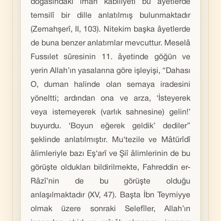
doğasındaki iman kabiliyeti bu âyetlerde
temsilî bir dille anlatılmış bulunmaktadır
(Zemahşerî, II, 103). Nitekim başka âyetlerde
de buna benzer anlatımlar mevcuttur. Meselâ
Fussılet sûresinin 11. âyetinde göğün ve
yerin Allah’ın yasalarına göre işleyişi, “Dahası
O, duman halinde olan semaya iradesini
yöneltti; ardından ona ve arza, ‘İsteyerek
veya istemeyerek (varlık sahnesine) gelin!’
buyurdu. ‘Boyun eğerek geldik’ dediler”
şeklinde anlatılmıştır. Mu‘tezile ve Mâtürîdî
âlimleriyle bazı Eş‘arî ve Şiî âlimlerinin de bu
görüşte oldukları bildirilmekte, Fahreddin er-
Râzî’nin de bu görüşte olduğu
anlaşılmaktadır (XV, 47). Başta İbn Teymiyye
olmak üzere sonraki Selefîler, Allah’ın