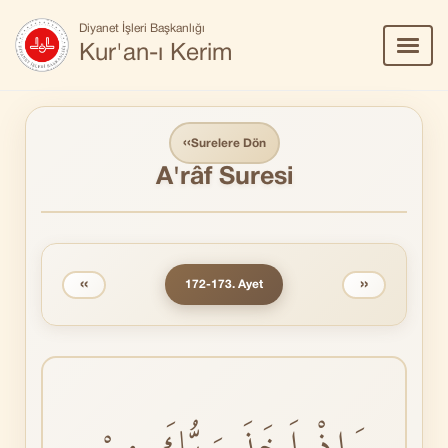
Diyanet İşleri Başkanlığı
Menü
Kur'an-ı Kerim
Aç/Ka
‹‹
Surelere Dön
A'râf Suresi
‹‹
››
172-173. Ayet
وَاِذْ اَخَذَ رَبُّكَ مِنْ