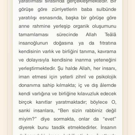
yaratılması sırasında gerçekleşmektedir. Bir
görüşe göre zürriyetlerin baba sulbünde
yaratılışı esnasında, başka bir görüşe göre
anne rahmine yerleşip organik oluşumunu
tamamlaması sürecinde Allah Teâlâ
insanoğlunun doğasına ya da fıtratına
kendisinin varlık ve birliğini tanıma, kavrama
ve dolayısıyla kendisine inanma yeteneğini
yerleştirmektedir. Şu halde Allah, her insanı,
iman etmesi için yeterli zihnî ve psikolojik
donanıma sahip kılmakta; iç ve dış âlemde
kendi varlığına ve birliğine kılavuzluk edecek
birçok kanıtlar yaratmaktadır; böylece O,
sanki insanlara, “Ben sizin rabbiniz değil
miyim?” diye sormakta, onlar da “evet”
diyerek bunu tasdik etmektedirler. İnsanın