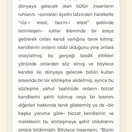
dünyaya gelecek olan bütün insanların
ruhlarını –sonraları âyetin lafzından hareketle
“rûz-i elest, bezm-i elest” şeklinde
terimleşen– ruhlar âleminde bir araya
getirerek onları kendi varlığına tanık kılmış;
kendisinin onların rabbi olduğunu yine onlara
onaylatmış; bu gerçeği tasdik ettikleri
yönünde onlardan söz almış ve böylece
kendisi ile dünyaya gelecek bütün kulları
arasında bir tür sözleşme akdetmiş; ayrıca bu
sözleşme yahut taahhüde onların bizzat
kendilerini şahit tutmuş veya bir kısmını
diğerleri hakkında tanık göstermiş ya da –bir
başka yoruma göre– bizzat kendisinin ve
meleklerin bu sözleşmeye şahit olduklarını
onlara bildirmiştir. Böylece insanların, “Bizim