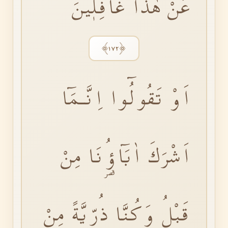
عَنْ هٰذَا غَافِلٖينَۙ
﴿١٧٢﴾
اَوْ تَقُولُٓوا اِنَّـمَٓا
اَشْرَكَ اٰبَٓاؤُ۬نَا مِنْ
قَبْلُ وَكُنَّا ذُرِّيَّةً مِنْ