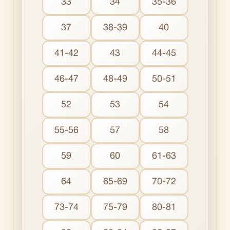
33
34
35-36
37
38-39
40
41-42
43
44-45
46-47
48-49
50-51
52
53
54
55-56
57
58
59
60
61-63
64
65-69
70-72
73-74
75-79
80-81