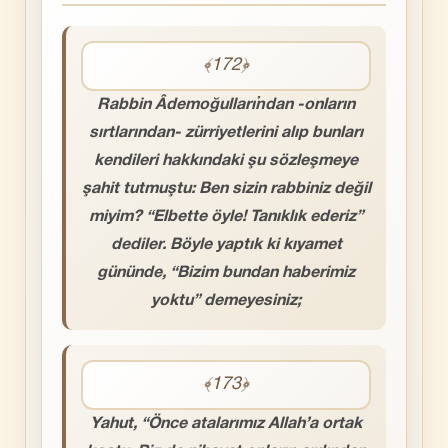
﴾172﴿
Rabbin Âdemoğulları’ndan -onların
sırtlarından- zürriyetlerini alıp bunları
kendileri hakkındaki şu sözleşmeye
şahit tutmuştu: Ben sizin rabbiniz değil
miyim? “Elbette öyle! Tanıklık ederiz”
dediler. Böyle yaptık ki kıyamet
gününde, “Bizim bundan haberimiz
yoktu” demeyesiniz;
﴾173﴿
Yahut, “Önce atalarımız Allah’a ortak