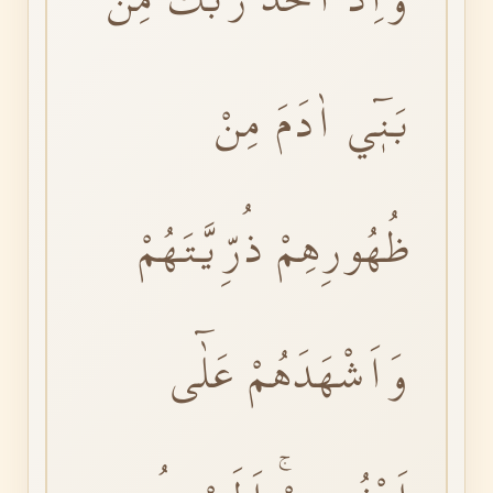
بَنٖٓي اٰدَمَ مِنْ
ظُهُورِهِمْ ذُرِّيَّتَهُمْ
وَاَشْهَدَهُمْ عَلٰٓى