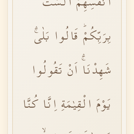
اَنْفُسِهِمْۚ اَلَسْتُ
بِرَبِّكُمْؕ قَالُوا بَلٰىۚۛ
شَهِدْنَاۚۛ اَنْ تَقُولُوا
يَوْمَ الْقِيٰمَةِ اِنَّا كُنَّا