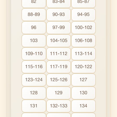
82
83-84
85-87
88-89
90-93
94-95
96
97-99
100-102
103
104-105
106-108
109-110
111-112
113-114
115-116
117-119
120-122
123-124
125-126
127
128
129
130
131
132-133
134