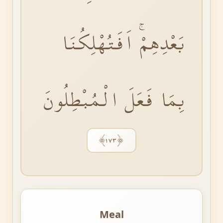
بَعْدِهِمْۚ اَفَتُهْلِكُنَا
بِمَا فَعَلَ الْمُبْطِلُونَ
﴿١٧٣﴾
Meal