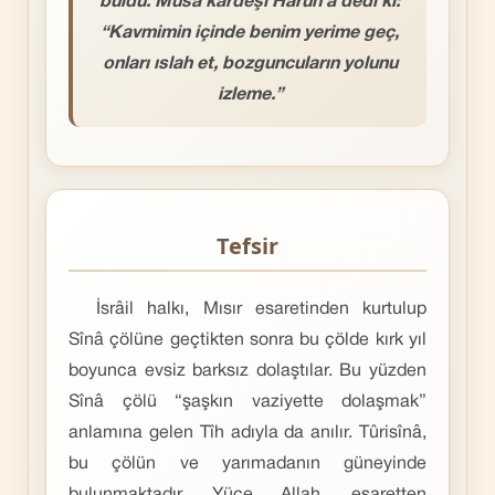
buldu. Mûsâ kardeşi Hârûn’a dedi ki:
“Kavmimin içinde benim yerime geç,
onları ıslah et, bozguncuların yolunu
izleme.”
Tefsir
İsrâil halkı, Mısır esaretinden kurtulup
Sînâ çölüne geçtikten sonra bu çölde kırk yıl
boyunca evsiz barksız dolaştılar. Bu yüzden
Sînâ çölü “şaşkın vaziyette dolaşmak”
anlamına gelen Tîh adıyla da anılır. Tûrisînâ,
bu çölün ve yarımadanın güneyinde