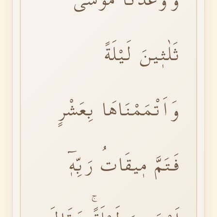
ثَلٰثٖينَ لَيْلَةً
وَاَتْمَمْنَاهَا بِعَشْرٍ
فَتَمَّ مٖيقَاتُ رَبِّهٖٓ