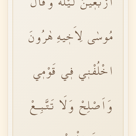
اَرْبَعٖينَ لَيْلَةًۚ وَقَالَ
مُوسٰى لِاَخٖيهِ هٰرُونَ
اخْلُفْنٖي فٖي قَوْمٖي
وَاَصْلِحْ وَلَا تَتَّبِـعْ