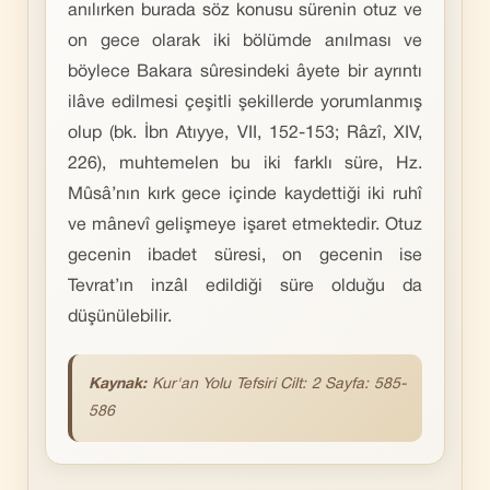
anılırken burada söz konusu sürenin otuz ve
on gece olarak iki bölümde anılması ve
böylece Bakara sûresindeki âyete bir ayrıntı
ilâve edilmesi çeşitli şekillerde yorumlanmış
olup (bk. İbn Atıyye, VII, 152-153; Râzî, XIV,
226), muhtemelen bu iki farklı süre, Hz.
Mûsâ’nın kırk gece içinde kaydettiği iki ruhî
ve mânevî gelişmeye işaret etmektedir. Otuz
gecenin ibadet süresi, on gecenin ise
Tevrat’ın inzâl edildiği süre olduğu da
düşünülebilir.
Kaynak:
Kur'an
Yolu Tefsiri Cilt: 2 Sayfa: 585-
586