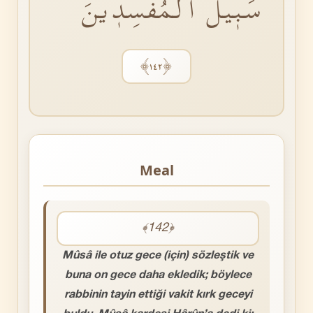
سَبٖيلَ الْمُفْسِدٖينَ
﴿١٤٢﴾
Meal
﴾142﴿
Mûsâ ile otuz gece (için) sözleştik ve
buna on gece daha ekledik; böylece
rabbinin tayin ettiği vakit kırk geceyi