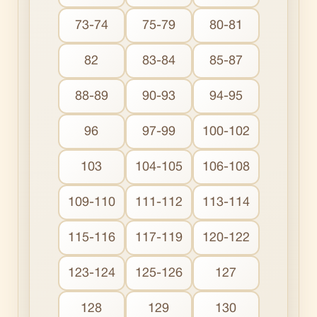
73-74
75-79
80-81
82
83-84
85-87
88-89
90-93
94-95
96
97-99
100-102
103
104-105
106-108
109-110
111-112
113-114
115-116
117-119
120-122
123-124
125-126
127
128
129
130