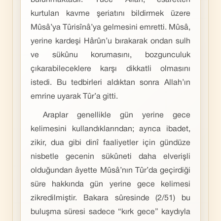
bulunmaktadır. Yüce Allah, esaretten
kurtulan kavme şeriatını bildirmek üzere
Mûsâ’ya Tûrisînâ’ya gelmesini emretti. Mûsâ,
yerine kardeşi Hârûn’u bırakarak ondan sulh
ve sükûnu korumasını, bozgunculuk
çıkarabileceklere karşı dikkatli olmasını
istedi. Bu tedbirleri aldıktan sonra Allah’ın
emrine uyarak Tûr’a gitti.
Araplar genellikle gün yerine gece
kelimesini kullandıklarından; ayrıca ibadet,
zikir, dua gibi dinî faaliyetler için gündüze
nisbetle gecenin sükûneti daha elverişli
olduğundan âyette Mûsâ’nın Tûr’da geçirdiği
süre hakkında gün yerine gece kelimesi
zikredilmiştir. Bakara sûresinde (2/51) bu
buluşma süresi sadece “kırk gece” kaydıyla