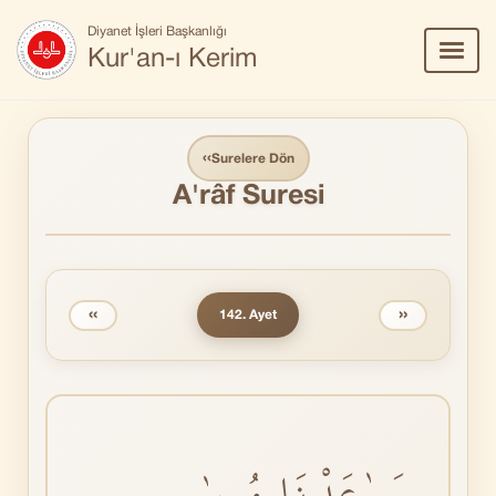
Diyanet İşleri Başkanlığı
Menü
Kur'an-ı Kerim
Aç/Ka
‹‹
Surelere Dön
A'râf Suresi
‹‹
››
142. Ayet
وَوٰعَدْنَا مُوسٰى