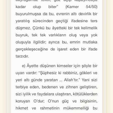
buyruğumuz tektir, göz açıp kapayıncaya
kadar olup biter” (Kamer 54/50)
buyurulmuşsa da bu, evrenin altı devirlik bir
yaratılış sürecinden geçtiği ifadesine ters
düşmez. Çünkü bu âyetteki bir tek kelimelik
buyruk, tek tek varlıkların oluş veya yok
oluşuyla ilgilidir; ayrıca bu, emrin mutlaka
gerçekleşeceğine de işaret eden bir ifade
tarzıdır.
e) Âyette düşünen kimseler için şöyle bir
uyarı vardır: “Şüphesiz ki rabbiniz, gökleri ve
yeri altı günde yaratan ... Allah’tır.” Yani sizi
terbiye eden, bedenen ve zihnen geliştiren,
sizi iyilik ve faydalara ulaştıran, kötülüklerden
koruyan O’dur; O’nun güç ve bilgisinin,
hikmet ve rahmetinin mükemmelliği bu