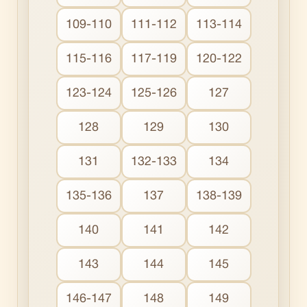
109-110
111-112
113-114
115-116
117-119
120-122
123-124
125-126
127
128
129
130
131
132-133
134
135-136
137
138-139
140
141
142
143
144
145
146-147
148
149