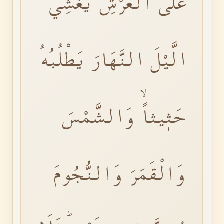
عَلَى الْعَرْشِ يُغْشِي
الَّيْلَ النَّهَارَ يَطْلُبُهُ
حَثٖيثاًۙ وَالشَّمْسَ
وَالْقَمَرَ وَالنُّجُومَ