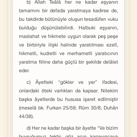
b) Allah Teâlâ her ne kadar eşyanın
tamamını bir defada yaratmaya kadirse de,
bu takdirde bütünüyle oluşun tesadüfen vuku
bulduğu düşünülebilirdi. Halbuki eşyanın,
maslahat ve hikmete uygun olarak peş peşe
ve birbiriyle ilişki halinde yaratılması ezelî,
hikmetli, kudretli ve merhametli yaratıcının
yaratma fiiline daha güçlü bir şekilde delâlet
eder.
c) Âyetteki “gökler ve yer” ifadesi,
onlardaki öteki varlıkları da kapsar. Nitekim
başka âyetlerde bu hususa işaret edilmiştir
(meselâ bk. Furkan 25/59; Rûm 30/8; Duhân
44/38).
d) Her ne kadar başka bir âyette “Ve bizim