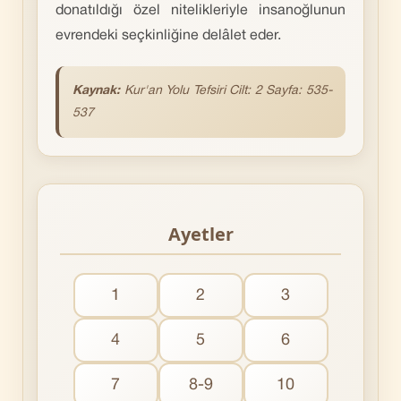
donatıldığı özel nitelikleriyle insanoğlunun
evrendeki seçkinliğine delâlet eder.
Kaynak:
Kur'an
Yolu Tefsiri Cilt: 2 Sayfa: 535-
537
Ayetler
1
2
3
4
5
6
7
8-9
10