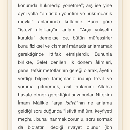
konumda hükmedip yönetme”; arş ise yine
aynı yolla “en üstün yönetim ve hükümdarlık
mevkii” anlamında kullanılır. Buna göre
“istevâ ale’l-arş”ın anlamı “Arşa yükselip
kuruldu” demekse de, bütün müfessirler
bunu fiziksel ve cismanî mânada anlamamak
gerektiğinde ittifak etmişlerdir. Bununla
birlikte, Selef denilen ilk dönem âlimleri,
genel tefsir metotlarının gereği olarak, âyetin
verdiği bilgiye tartışmasız inanıp te’vil ve
yoruma gitmemek, asıl anlamını Allah’a
havale etmek gerektiğini savunurlar. Nitekim
İmam Mâlik’e “arşa
istivâ
”nın ne anlama
geldiği sorulduğunda “İstivâ mâlûm, keyfiyeti
meçhul, buna inanmak zorunlu, soru sormak
da bid‘attır” dediği rivayet olunur (İbn