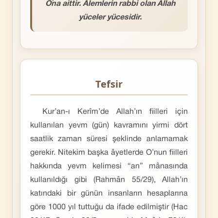
O’na aittir. Âlemlerin rabbi olan Allah
yüceler yücesidir.
Tefsir
Kur’an-ı Kerîm’de Allah’ın fiilleri için
kullanılan yevm (gün) kavramını yirmi dört
saatlik zaman süresi şeklinde anlamamak
gerekir. Nitekim başka âyetlerde O’nun fiilleri
hakkında yevm kelimesi “an” mânasında
kullanıldığı gibi (Rahmân 55/29), Allah’ın
katındaki bir günün insanların hesaplarına
göre 1000 yıl tuttuğu da ifade edilmiştir (Hac