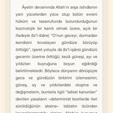
Âyetin devamında Allah’ın arşa
istivâ
sının
yani yücelerden yüce olup bütün evreni
hüküm ve tasarrufunda bulundurduğunun
kozmolojik bir kanıtı olmak üzere, açık bir
ifadeyle (bi’l-ibâre) “O’nun geceyi, durmadan
kendisini kovalayan gündüze bürüyüp
örttüğü”, işaret yoluyla da (bi’l-işâre) gündüzü
gecenin üzerine örttüğü; kezâ güneşi, ayı ve
yıldızları buyruğuna boyun eğdirdiği
belirtilmektedir. Böylece dünyanın dönüşüyle
gece ve gündüzün birbirini izlemesinin;
güneş, ay ve yıldızlardaki oluşma ve
değişmelerin, bunlarla ilgili “tabiat kanunları”
denilen yasaların –determinist teorilerde ileri
sürüldüğünün aksine– tabiatın özünden