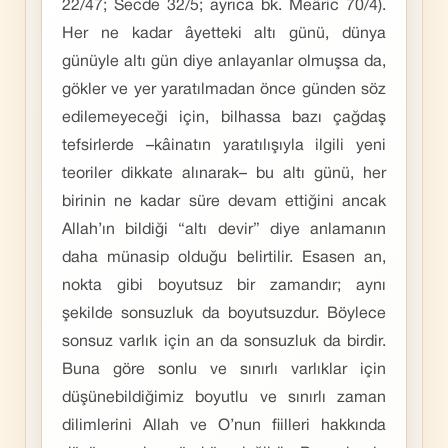
22/47; Secde 32/5; ayrıca bk. Meâric 70/4).
Her ne kadar âyetteki altı günü, dünya
günüyle altı gün diye anlayanlar olmuşsa da,
gökler ve yer yaratılmadan önce günden söz
edilemeyeceği için, bilhassa bazı çağdaş
tefsirlerde –kâinatın yaratılışıyla ilgili yeni
teoriler dikkate alınarak– bu altı günü, her
birinin ne kadar süre devam ettiğini ancak
Allah’ın bildiği “altı devir” diye anlamanın
daha münasip olduğu belirtilir. Esasen an,
nokta gibi boyutsuz bir zamandır; aynı
şekilde sonsuzluk da boyutsuzdur. Böylece
sonsuz varlık için an da sonsuzluk da birdir.
Buna göre sonlu ve sınırlı varlıklar için
düşünebildiğimiz boyutlu ve sınırlı zaman
dilimlerini Allah ve O’nun fiilleri hakkında