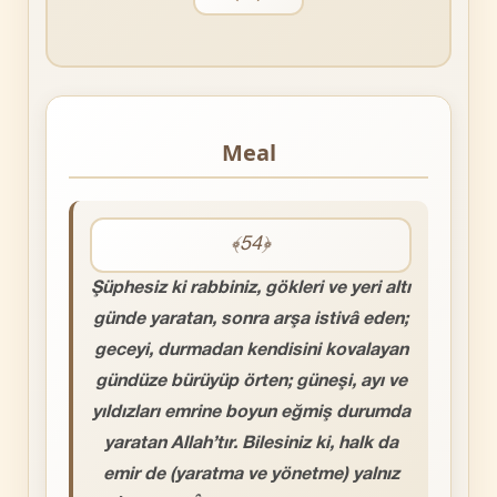
Meal
﴾54﴿
Şüphesiz ki rabbiniz, gökleri ve yeri altı
günde yaratan, sonra arşa istivâ eden;
geceyi, durmadan kendisini kovalayan
gündüze bürüyüp örten; güneşi, ayı ve
yıldızları emrine boyun eğmiş durumda
yaratan Allah’tır. Bilesiniz ki, halk da
emir de (yaratma ve yönetme) yalnız