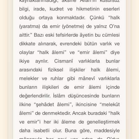
kaynaklanmadığı; aksine Allah’ın kusursuz
bilgi, irade, kudret ve hikmetinin eserleri
olduğu ortaya konmaktadır. Çünkü “halk
(yaratma) da emir (yönetme) de yalnız O’na
aittir.” Bazı eski tefsirlerde âyetin bu cümlesi
dikkate alınarak, evrendeki bütün varlık ve
olaylar “halk âlemi” ve “emir âlemi” diye
ikiye ayrılır. Cismanî varlıklarla bunlar
arasındaki fiziksel ilişkiler halk âlemi,
melekler ve ruhlar gibi mânevî varlıklarla
bunların ilişkileri de emir âlemi içinde
değerlendirilir. İslâm düşüncesinde bunların
ilkine “şehâdet âlemi”, ikincisine “melekût
âlemi” de denmektedir. Ancak buradaki “halk
ve emir”i her iki âleme de genelleştirmek
daha isabetli olur. Buna göre, maddesiyle