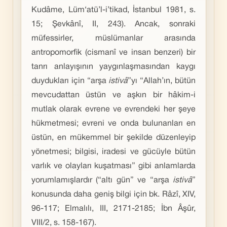
Kudâme, Lüm‘atü’l-i’tikad, İstanbul 1981, s.
15; Şevkânî, II, 243). Ancak, sonraki
müfessirler, müslümanlar arasında
antropomorfik (cismanî ve insan benzeri) bir
tanrı anlayışının yaygınlaşmasından kaygı
duydukları için “arşa
istivâ
”yı “Allah’ın, bütün
mevcudattan üstün ve aşkın bir hâkim-i
mutlak olarak evrene ve evrendeki her şeye
hükmetmesi; evreni ve onda bulunanları en
üstün, en mükemmel bir şekilde düzenleyip
yönetmesi; bilgisi, iradesi ve gücüyle bütün
varlık ve olayları kuşatması” gibi anlamlarda
yorumlamışlardır (“altı gün” ve “arşa
istivâ
”
konusunda daha geniş bilgi için bk. Râzî, XIV,
96-117; Elmalılı, III, 2171-2185; İbn Âşûr,
VIII/2, s. 158-167).