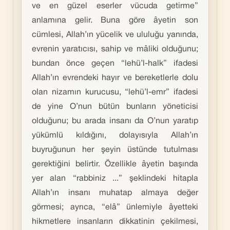
ve en güzel eserler vücuda getirme”
anlamına gelir. Buna göre âyetin son
cümlesi, Allah’ın yücelik ve ululuğu yanında,
evrenin yaratıcısı, sahip ve mâliki olduğunu;
bundan önce geçen “lehü’l-halk” ifadesi
Allah’ın evrendeki hayır ve bereketlerle dolu
olan nizamın kurucusu, “lehü’l-emr” ifadesi
de yine O’nun bütün bunların yöneticisi
olduğunu; bu arada insanı da O’nun yaratıp
yükümlü kıldığını, dolayısıyla Allah’ın
buyruğunun her şeyin üstünde tutulması
gerektiğini belirtir. Özellikle âyetin başında
yer alan “rabbiniz ...” şeklindeki hitapla
Allah’ın insanı muhatap almaya değer
görmesi; ayrıca, “elâ” ünlemiyle âyetteki
hikmetlere insanların dikkatinin çekilmesi,