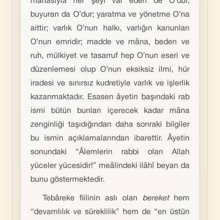
mânasıyla her şeyi var eden de O’dur,
buyuran da O’dur; yaratma ve yönetme O’na
aittir; varlık O’nun halkı, varlığın kanunları
O’nun emridir; madde ve mâna, beden ve
ruh, mülkiyet ve tasarruf hep O’nun eseri ve
düzenlemesi olup O’nun eksiksiz ilmi, hür
iradesi ve sınırsız kudretiyle varlık ve işlerlik
kazanmaktadır. Esasen âyetin başındaki rab
ismi bütün bunları içerecek kadar mâna
zenginliği taşıdığından daha sonraki bilgiler
bu ismin açıklamalarından ibarettir. Âyetin
sonundaki “Âlemlerin rabbi olan Allah
yüceler yücesidir!” meâlindeki ilâhî beyan da
bunu göstermektedir.
Tebâreke fiilinin aslı olan
bereket
hem
“devamlılık ve süreklilik” hem de “en üstün