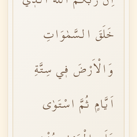
خَلَقَ السَّمٰوَاتِ
وَالْاَرْضَ فٖي سِتَّةِ
اَيَّامٍ ثُمَّ اسْتَوٰى