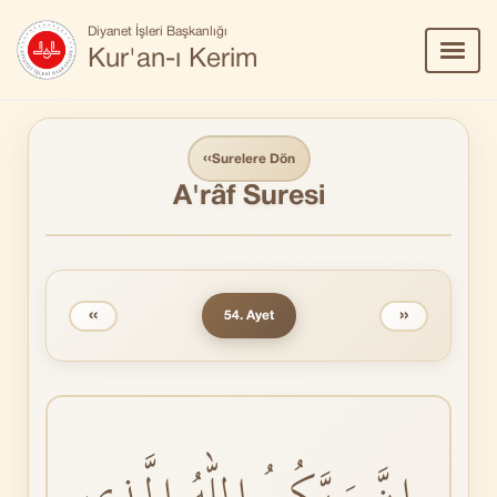
Diyanet İşleri Başkanlığı
Menü
Kur'an-ı Kerim
Aç/Ka
‹‹
Surelere Dön
A'râf Suresi
‹‹
››
54. Ayet
اِنَّ رَبَّكُمُ اللّٰهُ الَّذٖي