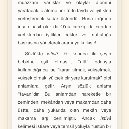
muazzam varlıklar ve olaylar âlemini
yaratacak, o âleme her türlü fayda ve iyilikleri
yerleştirecek kadar üstündür. Buna rağmen
insan nasıl olur da O’nu bırakıp da sıradan
varlıklardan iyilikler bekler ve mutluluğu
başkasına yönelerek aramaya kalkışır!
Sözlükte
istivâ
“bir konuda iki şeyin
birbirine eşit olması”, “alâ” edatıyla
kullanıldığında ise “karar kılmak, yükselmek,
yüksek olmak, yüksek bir yere kurulmak” gibi
anlamlara gelir. Arşın sözlük anlamı
“tavan”dır. Bu anlamdan hareketle bir
zeminden, mekândan veya makamdan daha
üstte, daha yukarıda olan mekân veya
makama arş denilmiştir. Ancak
istivâ
kelimesi istiare veya temsil yoluyla “üstün bir