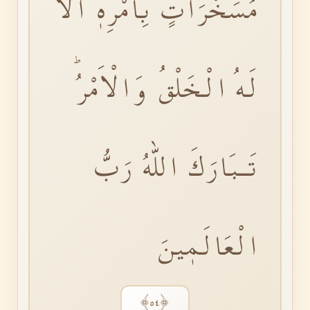
مُسَخَّرَاتٍ بِاَمْرِهٖؕ اَلَا
لَهُ الْخَلْقُ وَالْاَمْرُؕ
تَـبَارَكَ اللّٰهُ رَبُّ
الْعَالَمٖينَ
﴿٥٤﴾