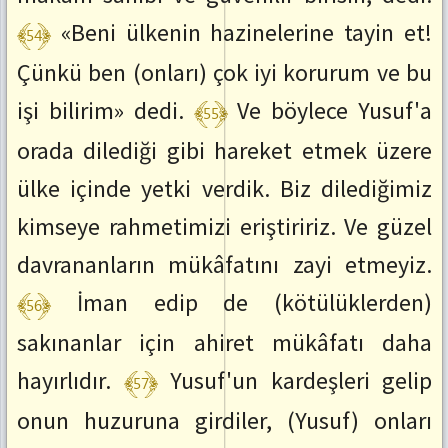
:
﴾54﴿
«Beni ülkenin hazinelerine tayin et!
ctrl+SağOk
Önceki
Çünkü ben (onları) çok iyi korurum ve bu
Ayete
﴾55﴿
Git
işi bilirim» dedi.
Ve böylece Yusuf'a
:
ctrl+SolOk
orada dilediği gibi hareket etmek üzere
ülke içinde yetki verdik. Biz dilediğimiz
kimseye rahmetimizi eriştiririz. Ve güzel
davrananların mükâfatını zayi etmeyiz.
﴾56﴿
İman edip de (kötülüklerden)
sakınanlar için ahiret mükâfatı daha
﴾57﴿
hayırlıdır.
Yusuf'un kardeşleri gelip
onun huzuruna girdiler, (Yusuf) onları