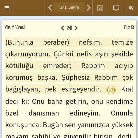
Kısayol
Menuyü
tuşları
Aç/Kapa
Ayet
Kur'an
Meal
Yûsuf Sûresi
Sesini
Cüz 13
241
Meal
,Meal
Paneli
Dinle
ve
Paneli
/
(Bununla beraber) nefsimi temize
Tefsir
Duraklat
Okuma
:
çıkarmıyorum. Çünkü nefis aşırı şekilde
Alanı.
space
Seslendirmek
kötülüğü emreder; Rabbim acıyıp
Sonraki
istediğiniz
Sayfaya
ayetin
korumuş başka. Şüphesiz Rabbim çok
Git
üzerine
:
çift
﴾53﴿
bağışlayan, pek esirgeyendir.
Kral
SağOk
tıklayınız.
Önceki
dedi ki: Onu bana getirin, onu kendime
Sayfaya
Git
özel danışman edineyim. Onunla
:
SolOk
konuşunca: Bugün sen yanımızda yüksek
Sonraki
Ayete
makam sahibi ve güvenilir birisin, dedi.
Git