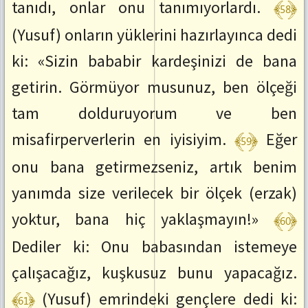
﴾58﴿
tanıdı, onlar onu tanımıyorlardı.
(Yusuf) onların yüklerini hazırlayınca dedi
ki: «Sizin bababir kardeşinizi de bana
getirin. Görmüyor musunuz, ben ölçeği
tam dolduruyorum ve ben
﴾59﴿
misafirperverlerin en iyisiyim.
Eğer
onu bana getirmezseniz, artık benim
yanımda size verilecek bir ölçek (erzak)
﴾60﴿
yoktur, bana hiç yaklaşmayın!»
Dediler ki: Onu babasından istemeye
çalışacağız, kuşkusuz bunu yapacağız.
﴾61﴿
(Yusuf) emrindeki gençlere dedi ki: