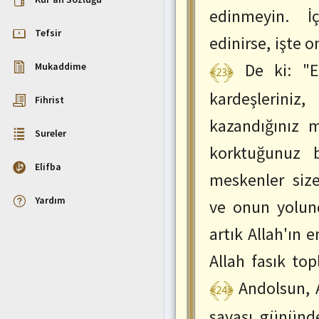
edinmeyin. İ
:
ctrl+SağOk
Tefsir
edinirse, işte o
Önceki
Ayete
﴾23﴿
De ki: "Eğ
Mukaddime
Git
:
kardeşlerini
ctrl+SolOk
Fihrist
kazandığınız 
Sureler
korktuğunuz b
Elifba
meskenler siz
Yardım
ve onun yolund
artık Allah'ın 
Allah fasık to
﴾24﴿
Andolsun, 
savaşı gününde