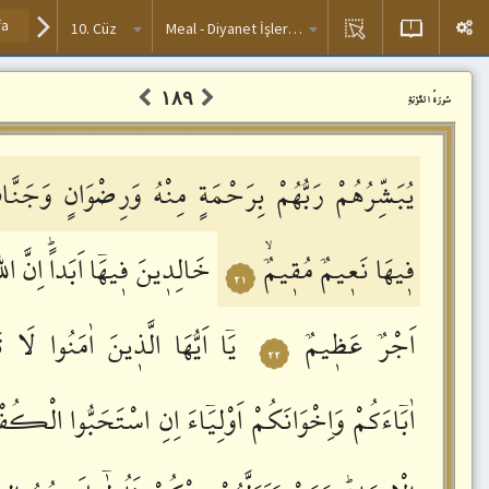
10. Cüz
Meal - Diyanet İşleri Başkanlığı
۱۸۹
سُورَةُ التَّوْبَةِ
يُبَشِّرُهُمْ
رَبُّهُمْ
بِرَحْمَةٍ
مِنْهُ
وَرِضْوَانٍ
وَجَنَّا
فٖيهَا
نَعٖيمٌ
مُقٖيمٌۙ
خَالِدٖينَ
فٖيهَٓا
اَبَداًؕ
اِنَّ
اللّٰ
٢١
اَجْرٌ
عَظٖيمٌ
يَٓا
اَيُّهَا
الَّذٖينَ
اٰمَنُوا
لَا
تَ
٢٢
اٰبَٓاءَكُمْ
وَاِخْوَانَكُمْ
اَوْلِيَٓاءَ
اِنِ
اسْتَحَبُّوا
الْكُفْر