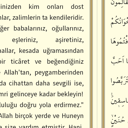
َالِمُونَ
çinizden kim onları dost
nlar, zalimlerin ta kendileridir.
ْوَانُكُمْ
er babalarınız, oğullarınız,
فْتُمُوهَا
z, eşleriniz, aşiretiniz,
mallar, kesada uğramasından
ا
اَحَبَّ
ir ticâret ve beğendiğiniz
e Allah'tan, peygamberinden
َرَبَّصُوا
a cihattan daha sevgili ise,
emri gelinceye kadar bekleyin!
اسِقٖينَࣖ
pluluğu doğru yola erdirmez."
Allah birçok yerde ve Huneyn
حُنَيْنٍۙ
 size yardım etmiştir. Hani,