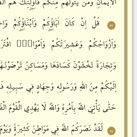
الْاٖيمَانِؕ
وَمَنْ
يَتَوَلَّهُمْ
مِنْكُمْ
فَاُو۬لٰٓئِكَ
هُمُ
الظّ
قُلْ
اِنْ
كَانَ
اٰبَٓاؤُ۬كُمْ
وَاَبْنَٓاؤُ۬كُمْ
وَاِخ
٢٣
وَاَزْوَاجُكُمْ
وَعَشٖيرَتُكُمْ
وَاَمْوَالٌۨ
اقْتَرَ
وَتِجَارَةٌ
تَخْشَوْنَ
كَسَادَهَا
وَمَسَاكِنُ
تَرْضَوْنَـهَٓ
اِلَيْكُمْ
مِنَ
اللّٰهِ
وَرَسُولِهٖ
وَجِهَادٍ
فٖي
سَبٖيلِهٖ
فَت
حَتّٰى
يَأْتِيَ
اللّٰهُ
بِاَمْرِهٖؕ
وَاللّٰهُ
لَا
يَهْدِي
الْقَوْمَ
الْفَ
لَقَدْ
نَصَرَكُمُ
اللّٰهُ
فٖي
مَوَاطِنَ
كَثٖيرَةٍۙ
وَيَوْمَ
٢٤