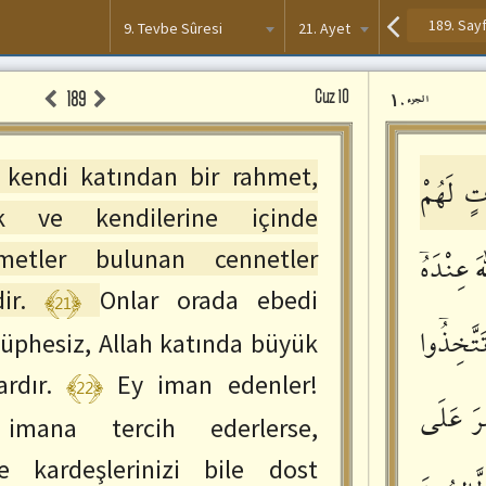
9. Tevbe Sûresi
21. Ayet
Kur'an
Cüz 10
۱۰
189
الجزء
Paneli
, kendi katından bir rahmet,
تٍ
لَهُمْ
k ve kendilerine içinde
etler bulunan cennetler
هَ
عِنْدَهُٓ
﴾21﴿
ir.
Onlar orada ebedi
تَّخِذُٓوا
Şüphesiz, Allah katında büyük
﴾22﴿
rdır.
Ey iman edenler!
َ
عَلَى
imana tercih ederlerse,
ve kardeşlerinizi bile dost