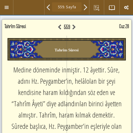
Kısayol
Menuyü
tuşları
Aç/Kapa
Ayet
Kur'an
Meal
Tahrîm Sûresi
Sesini
Cüz 28
559
Meal
,Meal
Paneli
Dinle
ve
Paneli
/
Tefsir
Duraklat
Okuma
:
Tahrîm Sûresi
Alanı.
space
Seslendirmek
Sonraki
istediğiniz
Sayfaya
Medine döneminde inmiştir. 12 âyettir. Sûre,
ayetin
Git
üzerine
adını Hz. Peygamber’in, helâlolan bir şeyi
:
çift
SağOk
tıklayınız.
kendisine haram kıldığından söz eden ve
Önceki
Sayfaya
“Tahrîm Âyeti” diye adlandırılan birinci âyetten
Git
:
almıştır. Tahrîm, haram kılmak demektir.
SolOk
Sonraki
Sûrede başlıca, Hz. Peygamber’in eşleriyle olan
Ayete
Git