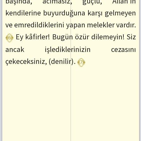
başında, acımasız, güçlü, Allah'ın
kendilerine buyurduğuna karşı gelmeyen
ve emredildiklerini yapan melekler vardır.
﴾6﴿
Ey kâfirler! Bugün özür dilemeyin! Siz
ancak işlediklerinizin cezasını
﴾7﴿
çekeceksiniz, (denilir).