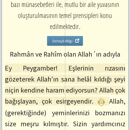
bazı münasebetleri ile, mutlu bir aile yuvasının
:
ctrl+SağOk
oluşturulmasının temel prensipleri konu
Önceki
Ayete
edilmektedir.
Git
:
ctrl+SolOk
Detaylı Bilgi
Rahmân ve Rahîm olan Allah´ın adıyla
Ey Peygamber! Eşlerinin rızasını
gözeterek Allah'ın sana helâl kıldığı şeyi
niçin kendine haram ediyorsun? Allah çok
﴾1﴿
bağışlayan, çok esirgeyendir.
Allah,
(gerektiğinde) yeminlerinizi bozmanızı
size meşru kılmıştır. Sizin yardımcınız