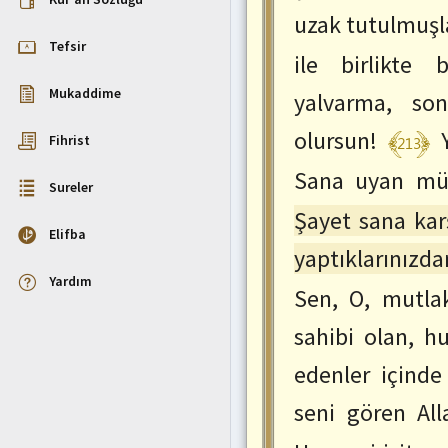
uzak tutulmuşla
:
ctrl+SağOk
Tefsir
ile birlikte 
Önceki
Ayete
Mukaddime
yalvarma, son
Git
:
﴾213﴿
olursun!
ctrl+SolOk
Fihrist
Sana uyan müm
Sureler
Şayet sana karş
Elifba
yaptıklarınızd
Yardım
Sen, O, mutla
sahibi olan, 
edenler içinde
seni gören All