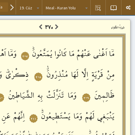
19. Cüz
Meal - Kuran Yolu
۳۷٥
سُورَةُ الشُّعَرَاءِ
مَٓا
اَغْنٰى
عَنْهُمْ
مَا
كَانُوا
يُمَتَّعُونَؕ
وَمَٓا
اَهْ
٢٠٧
مِنْ
قَرْيَةٍ
اِلَّا
لَهَا
مُنْذِرُونَࣗۛ
ذِكْرٰىࣞۛ
وَ
٢٠٨
ظَالِمٖينَ
وَمَا
تَنَزَّلَتْ
بِهِ
الشَّيَاطٖينُ
١٠
٢٠٩
يَنْبَغٖي
لَهُمْ
وَمَا
يَسْتَطٖيعُونَؕ
اِنَّهُمْ
عَنِ
ا
٢١١