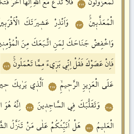
لَمَعْزُولُونَؕ
فَلَا
تَدْعُ
مَعَ
اللّٰهِ
اِلٰهاً
اٰخَرَ
فَتَك
٢١٢
الْمُعَذَّبٖينَۚ
وَاَنْذِرْ
عَشٖيرَتَكَ
الْاَقْرَبٖينَ
٢١٣
وَاخْفِضْ
جَنَاحَكَ
لِمَنِ
اتَّـبَعَكَ
مِنَ
الْمُؤْمِنٖي
فَاِنْ
عَصَوْكَ
فَقُلْ
اِنّٖي
بَرٖٓيءٌ
مِمَّا
تَعْمَلُونَۚ
و
٢١٦
عَلَى
الْعَزٖيزِ
الرَّحٖيمِۙ
اَلَّذٖي
يَرٰيكَ
حٖين
٢١٧
وَتَقَلُّبَكَ
فِي
السَّاجِدٖينَ
اِنَّهُ
هُوَ
ال
٢١٩
٢١٨
الْعَلٖيمُ
هَلْ
اُنَبِّئُكُمْ
عَلٰى
مَنْ
تَنَزَّلُ
الشَّ
٢٢٠