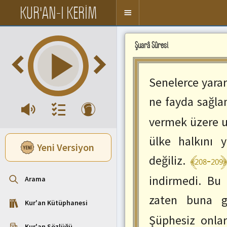
KUR'AN-I KERİM
Kısayol
Menuyü
tuşları
Aç/Kapa
Ayet
Kur'an
Meal
Şuarâ Sûresi
Sesini
Meal
,Meal
Paneli
Dinle
ve
Paneli
/
Tefsir
Duraklat
Okuma
Senelerce yarar
:
Alanı.
space
Seslendirmek
ne fayda sağla
Sonraki
istediğiniz
Sayfaya
ayetin
vermek üzere u
Git
üzerine
:
ülke halkını 
çift
Yeni Versiyon
SağOk
tıklayınız.
﴾208-209
Önceki
değiliz.
Sayfaya
Git
indirmedi. Bu 
Arama
:
SolOk
zaten buna g
Kur'an Kütüphanesi
Sonraki
Ayete
Şüphesiz onlar
Kur'an Sözlüğü
Git