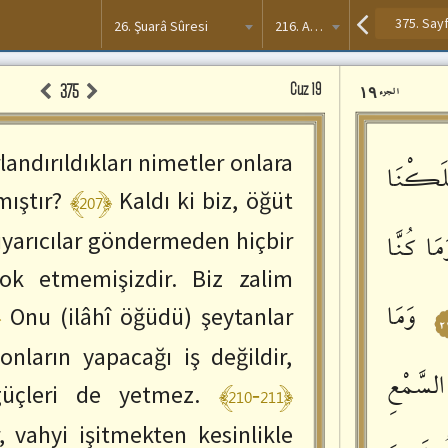
26. Şuarâ Sûresi
216. Ayet
Kur'an
Cüz 19
۱۹
375
الجزء
Paneli
landırıldıkları nimetler onlara
لَكْنَا
﴾207﴿
mıştır?
Kaldı ki biz, öğüt
yarıcılar göndermeden hiçbir
كُنَّا
مَا
yok etmemişizdir. Biz zalim
وَمَا
﴿
Onu (ilâhî öğüdü) şeytanlar
٢
onların yapacağı iş değildir,
لسَّمْعِ
﴾210-211﴿
üçleri de yetmez.
, vahyi işitmekten kesinlikle