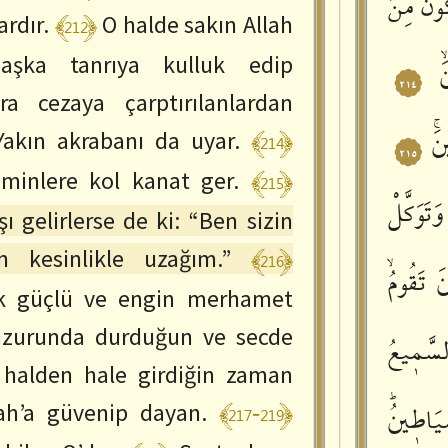
ُونَ
مِنَ
﴾212﴿
rdır.
O halde sakın Allah
başka tanrıya kulluk edip
ۙ
٢١٤
ra cezaya çarptırılanlardan
﴾214﴿
نَۚ
Yakın akrabanı da uyar.
٢١٥
﴾215﴿
inlere kol kanat ger.
َتَوَكَّلْ
ı gelirlerse de ki: “Ben sizin
﴾216﴿
an kesinlikle uzağım.”
َ
تَقُومُۙ
k güçlü ve engin merhamet
huzurunda durduğun ve secde
سَّمٖيعُ
 halden hale girdiğin zaman
﴾217-219﴿
ah’a güvenip dayan.
يَاطٖينُؕ