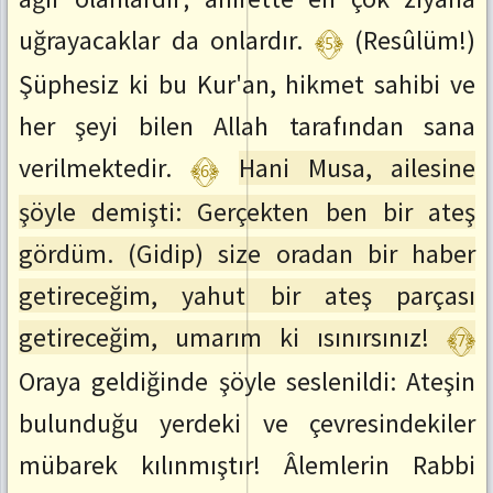
:
﴾5﴿
uğrayacaklar da onlardır.
(Resûlüm!)
ctrl+SağOk
Önceki
Şüphesiz ki bu Kur'an, hikmet sahibi ve
Ayete
Git
her şeyi bilen Allah tarafından sana
:
ctrl+SolOk
﴾6﴿
verilmektedir.
Hani Musa, ailesine
şöyle demişti: Gerçekten ben bir ateş
gördüm. (Gidip) size oradan bir haber
getireceğim, yahut bir ateş parçası
﴾7﴿
getireceğim, umarım ki ısınırsınız!
Oraya geldiğinde şöyle seslenildi: Ateşin
bulunduğu yerdeki ve çevresindekiler
mübarek kılınmıştır! Âlemlerin Rabbi