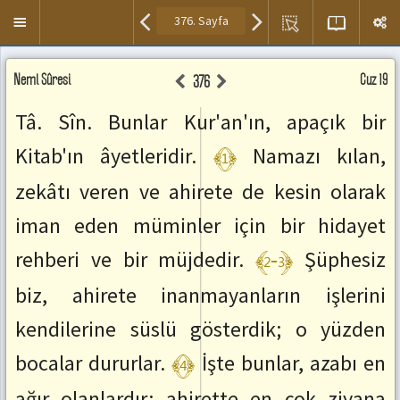
Kısayol
Menuyü
tuşları
Aç/Kapa
Ayet
Kur'an
Meal
Neml Sûresi
Sesini
Cüz 19
376
Meal
,Meal
Paneli
Dinle
ve
Paneli
/
Tâ. Sîn. Bunlar Kur'an'ın, apaçık bir
Tefsir
Duraklat
Okuma
﴾1﴿
:
Kitab'ın âyetleridir.
Namazı kılan,
Alanı.
space
Seslendirmek
Sonraki
zekâtı veren ve ahirete de kesin olarak
istediğiniz
Sayfaya
ayetin
iman eden müminler için bir hidayet
Git
üzerine
:
çift
﴾2-3﴿
rehberi ve bir müjdedir.
Şüphesiz
SağOk
tıklayınız.
Önceki
biz, ahirete inanmayanların işlerini
Sayfaya
Git
kendilerine süslü gösterdik; o yüzden
:
SolOk
﴾4﴿
bocalar dururlar.
İşte bunlar, azabı en
Sonraki
Ayete
ağır olanlardır; ahirette en çok ziyana
Git