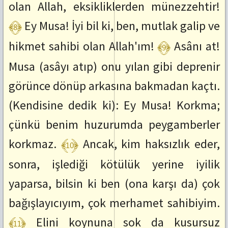
olan Allah, eksikliklerden münezzehtir!
﴾8﴿
Ey Musa! İyi bil ki, ben, mutlak galip ve
﴾9﴿
hikmet sahibi olan Allah'ım!
Asânı at!
Musa (asâyı atıp) onu yılan gibi deprenir
görünce dönüp arkasına bakmadan kaçtı.
(Kendisine dedik ki): Ey Musa! Korkma;
çünkü benim huzurumda peygamberler
﴾10﴿
korkmaz.
Ancak, kim haksızlık eder,
sonra, işlediği kötülük yerine iyilik
yaparsa, bilsin ki ben (ona karşı da) çok
bağışlayıcıyım, çok merhamet sahibiyim.
﴾11﴿
Elini koynuna sok da kusursuz