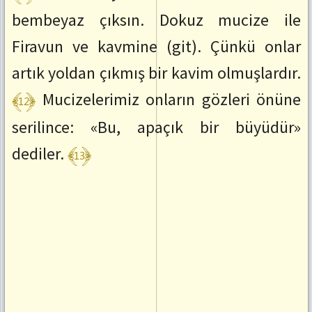
bembeyaz çıksın. Dokuz mucize ile
Firavun ve kavmine (git). Çünkü onlar
artık yoldan çıkmış bir kavim olmuşlardır.
﴾12﴿
Mucizelerimiz onların gözleri önüne
serilince: «Bu, apaçık bir büyüdür»
﴾13﴿
dediler.