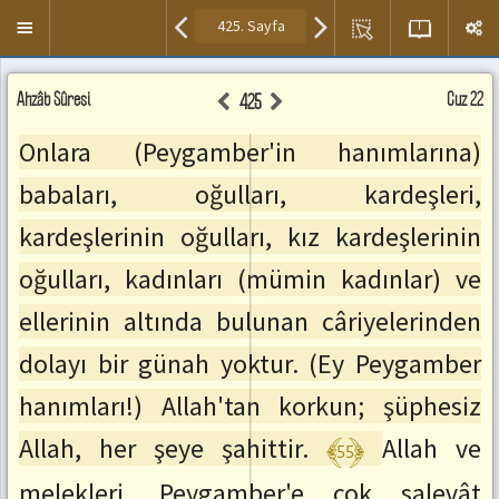
Kısayol
Menuyü
tuşları
Aç/Kapa
Ayet
Kur'an
Meal
Ahzâb Sûresi
Sesini
Cüz 22
425
Meal
,Meal
Paneli
Dinle
ve
Paneli
/
Onlara (Peygamber'in hanımlarına)
Tefsir
Duraklat
Okuma
:
babaları, oğulları, kardeşleri,
Alanı.
space
Seslendirmek
kardeşlerinin oğulları, kız kardeşlerinin
Sonraki
istediğiniz
Sayfaya
ayetin
oğulları, kadınları (mümin kadınlar) ve
Git
üzerine
:
çift
ellerinin altında bulunan câriyelerinden
SağOk
tıklayınız.
Önceki
dolayı bir günah yoktur. (Ey Peygamber
Sayfaya
Git
hanımları!) Allah'tan korkun; şüphesiz
:
SolOk
﴾55﴿
Allah, her şeye şahittir.
Allah ve
Sonraki
Ayete
melekleri, Peygamber'e çok salevât
Git