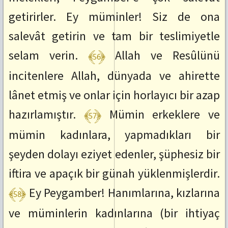
:
getirirler. Ey müminler! Siz de ona
ctrl+SağOk
Önceki
salevât getirin ve tam bir teslimiyetle
Ayete
﴾56﴿
Git
selam verin.
Allah ve Resûlünü
:
ctrl+SolOk
incitenlere Allah, dünyada ve ahirette
lânet etmiş ve onlar için horlayıcı bir azap
﴾57﴿
hazırlamıştır.
Mümin erkeklere ve
mümin kadınlara, yapmadıkları bir
şeyden dolayı eziyet edenler, şüphesiz bir
iftira ve apaçık bir günah yüklenmişlerdir.
﴾58﴿
Ey Peygamber! Hanımlarına, kızlarına
ve müminlerin kadınlarına (bir ihtiyaç