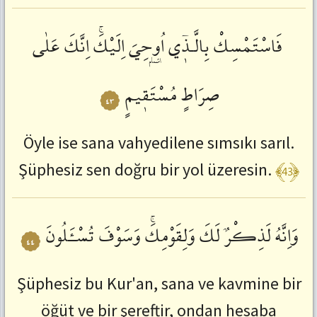
فَاسْتَمْسِكْ
بِالَّـذٖٓي
اُو۫حِيَ
اِلَيْكَۚ
اِنَّكَ
عَلٰى
صِرَاطٍ
مُسْتَقٖيمٍ
٤٣
Öyle ise sana vahyedilene sımsıkı sarıl.
﴾43﴿
Şüphesiz sen doğru bir yol üzeresin.
وَاِنَّهُ
لَذِكْرٌ
لَكَ
وَلِقَوْمِكَۚ
وَسَوْفَ
تُسْـَٔلُونَ
٤٤
Şüphesiz bu Kur'an, sana ve kavmine bir
öğüt ve bir şereftir, ondan hesaba