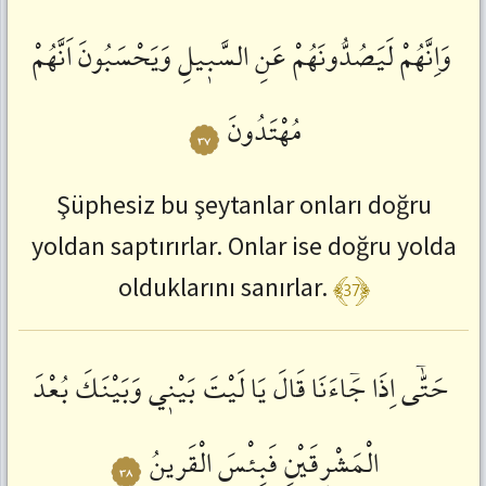
وَاِنَّهُمْ
لَيَصُدُّونَهُمْ
عَنِ
السَّبٖيلِ
وَيَحْسَبُونَ
اَنَّهُمْ
مُهْتَدُونَ
٣٧
Şüphesiz bu şeytanlar onları doğru
yoldan saptırırlar. Onlar ise doğru yolda
﴾37﴿
olduklarını sanırlar.
حَتّٰٓى
اِذَا
جَٓاءَنَا
قَالَ
يَا
لَيْتَ
بَيْنٖي
وَبَيْنَكَ
بُعْدَ
الْمَشْرِقَيْنِ
فَبِئْسَ
الْقَرٖينُ
٣٨