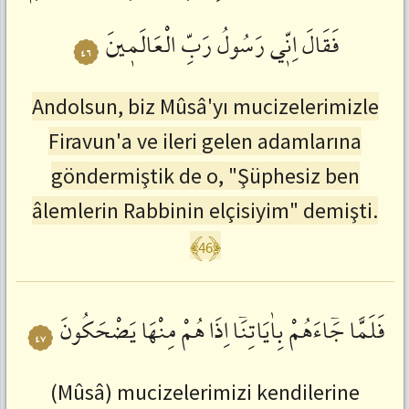
فَقَالَ
اِنّٖي
رَسُولُ
رَبِّ
الْعَالَمٖينَ
٤٦
Andolsun, biz Mûsâ'yı mucizelerimizle
Firavun'a ve ileri gelen adamlarına
göndermiştik de o, "Şüphesiz ben
âlemlerin Rabbinin elçisiyim" demişti.
﴾46﴿
فَلَمَّا
جَٓاءَهُمْ
بِاٰيَاتِنَٓا
اِذَا
هُمْ
مِنْهَا
يَضْحَكُونَ
٤٧
(Mûsâ) mucizelerimizi kendilerine