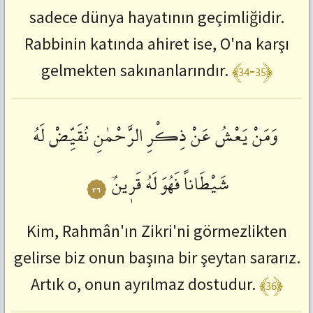
sadece dünya hayatının geçimliğidir.
:
ctrl+SağOk
Rabbinin katında ahiret ise, O'na karşı
Önceki
Ayete
﴾34-35﴿
gelmekten sakınanlarındır.
Git
:
ctrl+SolOk
وَمَنْ
يَعْشُ
عَنْ
ذِكْرِ
الرَّحْمٰنِ
نُقَيِّضْ
لَهُ
شَيْطَاناً
فَهُوَ
لَهُ
قَرٖينٌ
٣٦
Kim, Rahmân'ın Zikri'ni görmezlikten
gelirse biz onun başına bir şeytan sararız.
﴾36﴿
Artık o, onun ayrılmaz dostudur.