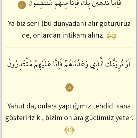
فَاِمَّا
نَذْهَبَنَّ
بِكَ
فَاِنَّا
مِنْهُمْ
مُنْتَقِمُونَۙ
٤١
Ya biz seni (bu dünyadan) alır götürürüz
﴾41﴿
de, onlardan intikam alırız.
اَوْ
نُرِيَنَّكَ
الَّذٖي
وَعَدْنَاهُمْ
فَاِنَّا
عَلَيْهِمْ
مُقْتَدِرُونَ
٤٢
Yahut da, onlara yaptığımız tehdidi sana
gösteririz ki, bizim onlara gücümüz yeter.
﴾42﴿