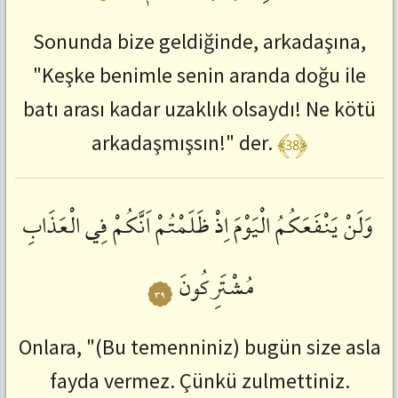
Sonunda bize geldiğinde, arkadaşına,
"Keşke benimle senin aranda doğu ile
batı arası kadar uzaklık olsaydı! Ne kötü
﴾38﴿
arkadaşmışsın!" der.
وَلَنْ
يَنْفَعَكُمُ
الْيَوْمَ
اِذْ
ظَلَمْتُمْ
اَنَّكُمْ
فِي
الْعَذَابِ
مُشْتَرِكُونَ
٣٩
Onlara, "(Bu temenniniz) bugün size asla
fayda vermez. Çünkü zulmettiniz.