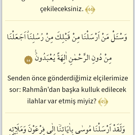
﴾44﴿
çekileceksiniz.
وَسْـَٔلْ
مَنْ
اَرْسَلْنَا
مِنْ
قَبْلِكَ
مِنْ
رُسُلِنَاࣗ
اَجَعَلْنَا
مِنْ
دُونِ
الرَّحْمٰنِ
اٰلِهَةً
يُعْبَدُونَࣖ
٤٥
Senden önce gönderdiğimiz elçilerimize
sor: Rahmân'dan başka kulluk edilecek
﴾45﴿
ilahlar var etmiş miyiz?
وَلَقَدْ
اَرْسَلْنَا
مُوسٰى
بِاٰيَاتِنَٓا
اِلٰى
فِرْعَوْنَ
وَمَلَا۬ئِهٖ