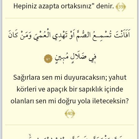
﴾39﴿
Hepiniz azapta ortaksınız" denir.
اَفَاَنْتَ
تُسْمِــعُ
الصُّمَّ
اَوْ
تَهْدِي
الْعُمْيَ
وَمَنْ
كَانَ
فٖي
ضَلَالٍ
مُبٖينٍ
٤٠
Sağırlara sen mi duyuracaksın; yahut
körleri ve apaçık bir sapıklık içinde
olanları sen mi doğru yola ileteceksin?
﴾40﴿