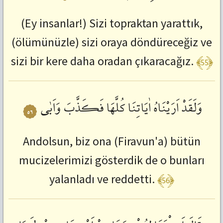
(Ey insanlar!) Sizi topraktan yarattık,
(ölümünüzle) sizi oraya döndüreceğiz ve
﴾55﴿
sizi bir kere daha oradan çıkaracağız.
وَلَقَدْ
اَرَيْنَاهُ
اٰيَاتِنَا
كُلَّهَا
فَكَذَّبَ
وَاَبٰى
٥٦
Andolsun, biz ona (Firavun'a) bütün
mucizelerimizi gösterdik de o bunları
﴾56﴿
yalanladı ve reddetti.