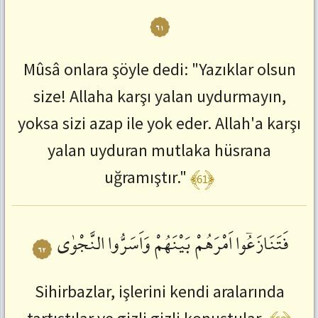
٦١
Mûsâ onlara şöyle dedi: "Yazıklar olsun
size! Allaha karşı yalan uydurmayın,
yoksa sizi azap ile yok eder. Allah'a karşı
yalan uyduran mutlaka hüsrana
﴾61﴿
uğramıştır."
فَتَنَازَعُٓوا
اَمْرَهُمْ
بَيْنَهُمْ
وَاَسَرُّوا
النَّجْوٰى
٦٢
Sihirbazlar, işlerini kendi aralarında