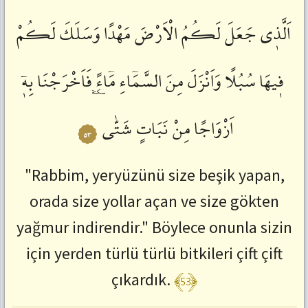
:
اَلَّذٖى
جَعَلَ
لَكُمُ
الْاَرْضَ
مَهْدًا
وَسَلَكَ
لَكُمْ
ctrl+SağOk
Önceki
Ayete
Git
فٖيهَا
سُبُلًا
وَاَنْزَلَ
مِنَ
السَّمَٓاءِ
مَٓاءًۜ
فَاَخْرَجْنَا
بِهٖٓ
:
ctrl+SolOk
اَزْوَاجًا
مِنْ
نَبَاتٍ
شَتّٰى
٥٣
"Rabbim, yeryüzünü size beşik yapan,
orada size yollar açan ve size gökten
yağmur indirendir." Böylece onunla sizin
için yerden türlü türlü bitkileri çift çift
﴾53﴿
çıkardık.