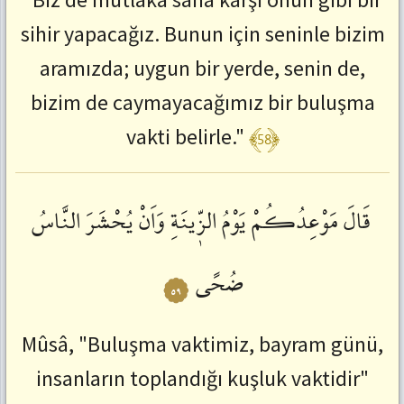
sihir yapacağız. Bunun için seninle bizim
aramızda; uygun bir yerde, senin de,
bizim de caymayacağımız bir buluşma
﴾58﴿
vakti belirle."
قَالَ
مَوْعِدُكُمْ
يَوْمُ
الزّٖينَةِ
وَاَنْ
يُحْشَرَ
النَّاسُ
ضُحًى
٥٩
Mûsâ, "Buluşma vaktimiz, bayram günü,
insanların toplandığı kuşluk vaktidir"