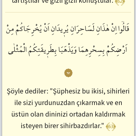
﴾62﴿
tartıştılar ve gizli gizli konuştular.
قَالُٓوا
اِنْ
هٰذَانِ
لَسَاحِرَانِ
يُرٖيدَانِ
اَنْ
يُخْرِجَاكُمْ
مِنْ
اَرْضِكُمْ
بِسِحْرِهِمَا
وَيَذْهَبَا
بِطَرٖيقَتِكُمُ
الْمُثْلٰى
٦٣
Şöyle dediler: "Şüphesiz bu ikisi, sihirleri
ile sizi yurdunuzdan çıkarmak ve en
üstün olan dininizi ortadan kaldırmak
﴾63﴿
isteyen birer sihirbazdırlar."