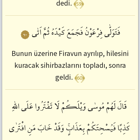
﴾59﴿
dedi.
فَتَوَلّٰى
فِرْعَوْنُ
فَجَمَعَ
كَيْدَهُ
ثُمَّ
اَتٰى
٦٠
Bunun üzerine Firavun ayrılıp, hilesini
kuracak sihirbazlarını topladı, sonra
﴾60﴿
geldi.
قَالَ
لَهُمْ
مُوسٰى
وَيْلَكُمْ
لَا
تَفْتَرُوا
عَلَى
اللّٰهِ
كَذِبًا
فَيُسْحِتَكُمْ
بِعَذَابٍۚ
وَقَدْ
خَابَ
مَنِ
افْتَرٰى