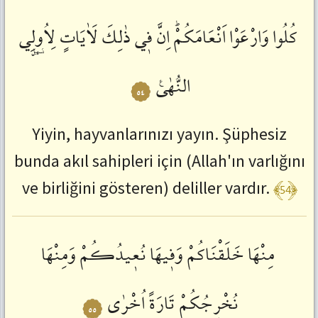
كُلُوا
وَارْعَوْا
اَنْعَامَكُمْؕ
اِنَّ
فٖي
ذٰلِكَ
لَاٰيَاتٍ
لِاُو۬لِي
النُّهٰىࣖ
٥٤
Yiyin, hayvanlarınızı yayın. Şüphesiz
bunda akıl sahipleri için (Allah'ın varlığını
﴾54﴿
ve birliğini gösteren) deliller vardır.
مِنْهَا
خَلَقْنَاكُمْ
وَفٖيهَا
نُعٖيدُكُمْ
وَمِنْهَا
نُخْرِجُكُمْ
تَارَةً
اُخْرٰى
٥٥