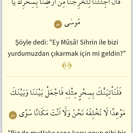
قَالَ
اَجِئْتَنَا
لِتُخْرِجَنَا
مِنْ
اَرْضِنَا
بِسِحْرِكَ
يَا
مُوسٰى
٥٧
Şöyle dedi: "Ey Mûsâ! Sihrin ile bizi
yurdumuzdan çıkarmak için mi geldin?"
﴾57﴿
فَلَنَاْتِيَنَّكَ
بِسِحْرٍ
مِثْلِهٖ
فَاجْعَلْ
بَيْنَنَا
وَبَيْنَكَ
مَوْعِدًا
لَا
نُخْلِفُهُ
نَحْنُ
وَلَٓا
اَنْتَ
مَكَانًا
سُوًى
٥٨
"Biz de mutlaka sana karşı onun gibi bir