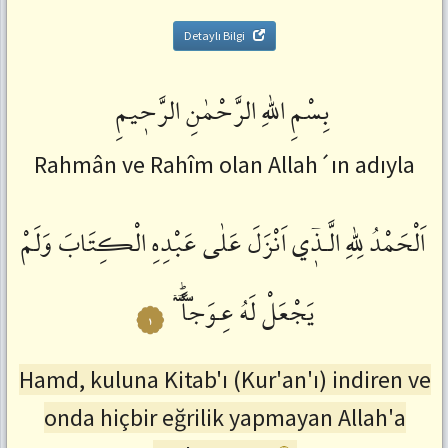
Detaylı Bilgi
بِسْمِ
اللّٰهِ
الرَّحْمٰنِ
الرَّحٖيمِ
Rahmân ve Rahîm olan Allah´ın adıyla
اَلْحَمْدُ
لِلّٰهِ
الَّـذٖٓي
اَنْزَلَ
عَلٰى
عَبْدِهِ
الْكِتَابَ
وَلَمْ
ࣝ
عِـوَجاًؕ
لَهُ
يَجْعَلْ
١
Hamd, kuluna Kitab'ı (Kur'an'ı) indiren ve
onda hiçbir eğrilik yapmayan Allah'a