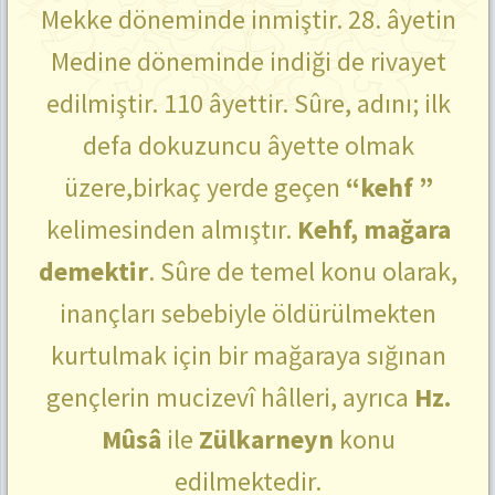
Mekke döneminde inmiştir. 28. âyetin
Medine döneminde indiği de rivayet
edilmiştir. 110 âyettir. Sûre, adını; ilk
defa dokuzuncu âyette olmak
üzere,birkaç yerde geçen
“kehf ”
kelimesinden almıştır.
Kehf, mağara
demektir
. Sûre de temel konu olarak,
inançları sebebiyle öldürülmekten
kurtulmak için bir mağaraya sığınan
gençlerin mucizevî hâlleri, ayrıca
Hz.
Mûsâ
ile
Zülkarneyn
konu
edilmektedir.