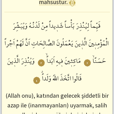
﴾1﴿
mahsustur.
قَيِّماً
لِيُنْذِرَ
بَأْساً
شَدٖيداً
مِنْ
لَدُنْـهُ
وَيُبَشِّرَ
الْمُؤْمِنٖينَ
الَّذٖينَ
يَعْمَلُونَ
الصَّالِحَاتِ
اَنَّ
لَهُمْ
اَجْراً
حَسَنًاۙ
مَاكِثٖينَ
فٖيهِ
اَبَداًۙ
وَيُنْذِرَ
الَّذٖينَ
٣
٢
قَالُوا
اتَّخَذَ
اللّٰهُ
وَلَداًࣗ
٤
(Allah onu), katından gelecek şiddetli bir
azap ile (inanmayanları) uyarmak, salih