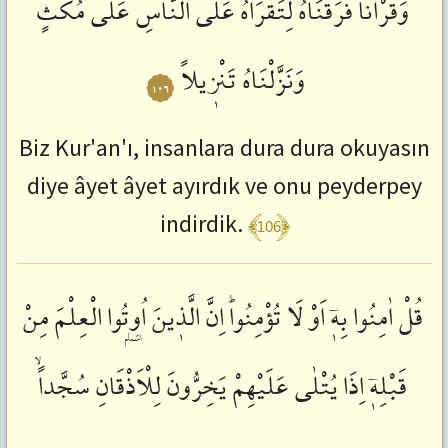
وَقُرْاٰناً
فَرَقْنَاهُ
لِتَقْرَاَهُ
عَلَى
النَّاسِ
عَلٰى
مُكْثٍ
:
ctrl+SağOk
Önceki
وَنَزَّلْنَاهُ
تَنْزٖيلاً
١٠٦
Ayete
Git
:
ctrl+SolOk
Biz Kur'an'ı, insanlara dura dura okuyasın
diye âyet âyet ayırdık ve onu peyderpey
﴾106﴿
indirdik.
قُلْ
اٰمِنُوا
بِهٖٓ
اَوْ
لَا
تُؤْمِنُواؕ
اِنَّ
الَّذٖينَ
اُو۫تُوا
الْعِلْمَ
مِنْ
قَبْلِهٖٓ
اِذَا
يُتْلٰى
عَلَيْهِمْ
يَخِرُّونَ
لِلْاَذْقَانِ
سُجَّداًۙ