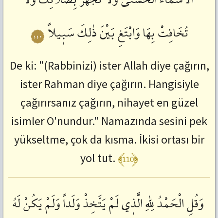
تُخَافِتْ
بِهَا
وَابْتَغِ
بَيْنَ
ذٰلِكَ
سَبٖيلاً
١١٠
De ki: "(Rabbinizi) ister Allah diye çağırın,
ister Rahman diye çağırın. Hangisiyle
çağırırsanız çağırın, nihayet en güzel
isimler O'nundur." Namazında sesini pek
yükseltme, çok da kısma. İkisi ortası bir
﴾110﴿
yol tut.
وَقُلِ
الْحَمْدُ
لِلّٰهِ
الَّذٖي
لَمْ
يَتَّخِذْ
وَلَداً
وَلَمْ
يَكُنْ
لَهُ