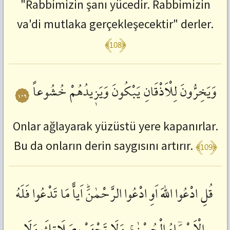
"Rabbimizin şanı yücedir. Rabbimizin
va'di mutlaka gerçekleşecektir" derler.
﴾108﴿
وَيَخِرُّونَ
لِلْاَذْقَانِ
يَبْكُونَ
وَيَزٖيدُهُمْ
خُشُوعاً
١٠٩
Onlar ağlayarak yüzüstü yere kapanırlar.
﴾109﴿
Bu da onların derin saygısını artırır.
قُلِ
ادْعُوا
اللّٰهَ
اَوِ
ادْعُوا
الرَّحْمٰنَؕ
اَياًّ
مَا
تَدْعُوا
فَلَهُ
الْاَسْمَٓاءُ
الْحُسْنٰىۚ
وَلَا
تَجْهَرْ
بِصَلَاتِكَ
وَلَا