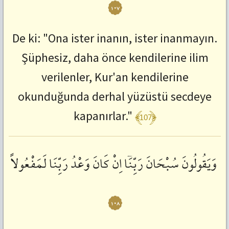
١٠٧
De ki: "Ona ister inanın, ister inanmayın.
Şüphesiz, daha önce kendilerine ilim
verilenler, Kur'an kendilerine
okunduğunda derhal yüzüstü secdeye
﴾107﴿
kapanırlar."
وَيَقُولُونَ
سُبْحَانَ
رَبِّنَٓا
اِنْ
كَانَ
وَعْدُ
رَبِّنَا
لَمَفْعُولاً
١٠٨