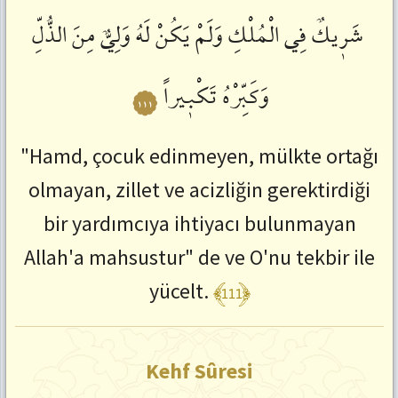
شَرٖيكٌ
فِي
الْمُلْكِ
وَلَمْ
يَكُنْ
لَهُ
وَلِيٌّ
مِنَ
الذُّلِّ
وَكَبِّرْهُ
تَكْبٖيراً
١١١
"Hamd, çocuk edinmeyen, mülkte ortağı
olmayan, zillet ve acizliğin gerektirdiği
bir yardımcıya ihtiyacı bulunmayan
Allah'a mahsustur" de ve O'nu tekbir ile
﴾111﴿
yücelt.
Kehf Sûresi