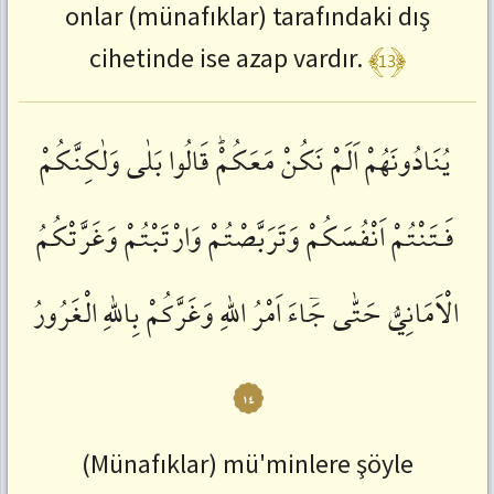
onlar (münafıklar) tarafındaki dış
﴾13﴿
cihetinde ise azap vardır.
يُنَادُونَهُمْ
اَلَمْ
نَكُنْ
مَعَكُمْؕ
قَالُوا
بَلٰى
وَلٰكِنَّكُمْ
فَـتَنْتُمْ
اَنْفُسَكُمْ
وَتَرَبَّصْتُمْ
وَارْتَبْتُمْ
وَغَرَّتْكُمُ
الْاَمَانِيُّ
حَتّٰى
جَٓاءَ
اَمْرُ
اللّٰهِ
وَغَرَّكُمْ
بِاللّٰهِ
الْغَرُورُ
١٤
(Münafıklar) mü'minlere şöyle