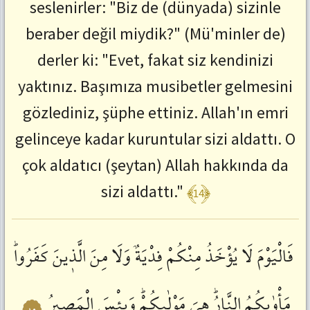
seslenirler: "Biz de (dünyada) sizinle
beraber değil miydik?" (Mü'minler de)
derler ki: "Evet, fakat siz kendinizi
yaktınız. Başımıza musibetler gelmesini
gözlediniz, şüphe ettiniz. Allah'ın emri
gelinceye kadar kuruntular sizi aldattı. O
çok aldatıcı (şeytan) Allah hakkında da
﴾14﴿
sizi aldattı."
فَالْيَوْمَ
لَا
يُؤْخَذُ
مِنْكُمْ
فِدْيَةٌ
وَلَا
مِنَ
الَّذٖينَ
كَفَرُواؕ
مَأْوٰيكُمُ
النَّارُؕ
هِيَ
مَوْلٰيكُمْؕ
وَبِئْسَ
الْمَصٖيرُ
١٥