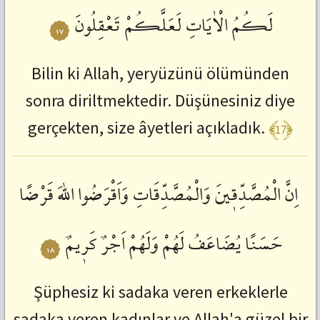
لَكُمُ
الْاٰيَاتِ
لَعَلَّكُمْ
تَعْقِلُونَ
١٧
Bilin ki Allah, yeryüzünü ölümünden
sonra diriltmektedir. Düşünesiniz diye
﴾17﴿
gerçekten, size âyetleri açıkladık.
اِنَّ
الْمُصَّدِّقٖينَ
وَالْمُصَّدِّقَاتِ
وَاَقْرَضُوا
اللّٰهَ
قَرْضًا
حَسَنًا
يُضَاعَفُ
لَهُمْ
وَلَهُمْ
اَجْرٌ
كَرٖيمٌ
١٨
Şüphesiz ki sadaka veren erkeklerle
sadaka veren kadınlar ve Allah'a güzel bir