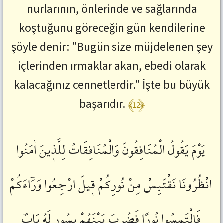
nurlarının, önlerinde ve sağlarında
:
ctrl+SağOk
koştuğunu göreceğin gün kendilerine
Önceki
Ayete
şöyle denir: "Bugün size müjdelenen şey
Git
:
içlerinden ırmaklar akan, ebedi olarak
ctrl+SolOk
kalacağınız cennetlerdir." İşte bu büyük
﴾12﴿
başarıdır.
يَوْمَ
يَقُولُ
الْمُنَافِقُونَ
وَالْمُنَافِقَاتُ
لِلَّذٖينَ
اٰمَنُوا
انْظُرُونَا
نَقْتَبِسْ
مِنْ
نُورِكُمْ
قٖيلَ
ارْجِعُوا
وَرَٓاءَكُمْ
فَالْتَمِسُوا
نُورًاۜ
فَضُرِبَ
بَيْنَهُمْ
بِسُورٍ
لَهُ
بَابٌۜ