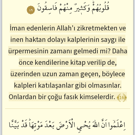
قُلُوبُهُمْؕ
وَكَثٖيرٌ
مِنْهُمْ
فَاسِقُونَ
١٦
İman edenlerin Allah'ı zikretmekten ve
inen haktan dolayı kalplerinin saygı ile
ürpermesinin zamanı gelmedi mi? Daha
önce kendilerine kitap verilip de,
üzerinden uzun zaman geçen, böylece
kalpleri katılaşanlar gibi olmasınlar.
﴾16﴿
Onlardan bir çoğu fasık kimselerdir.
اِعْلَمُٓوا
اَنَّ
اللّٰهَ
يُحْـيِ
الْاَرْضَ
بَعْدَ
مَوْتِهَاؕ
قَدْ
بَيَّنَّا