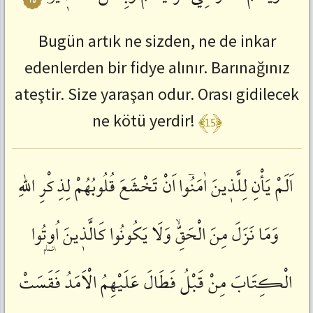
Bugün artık ne sizden, ne de inkar
edenlerden bir fidye alınır. Barınağınız
ateştir. Size yaraşan odur. Orası gidilecek
﴾15﴿
ne kötü yerdir!
اَلَمْ
يَأْنِ
لِلَّذٖينَ
اٰمَنُٓوا
اَنْ
تَخْشَعَ
قُلُوبُهُمْ
لِذِ كْرِ
اللّٰهِ
وَمَا
نَزَلَ
مِنَ
الْحَقِّۙ
وَلَا
يَكُونُوا
كَالَّذٖينَ
اُو۫تُوا
الْكِتَابَ
مِنْ
قَبْلُ
فَطَالَ
عَلَيْهِمُ
الْاَمَدُ
فَقَسَتْ