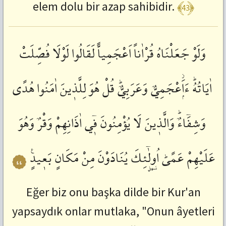
﴾43﴿
elem dolu bir azap sahibidir.
وَلَوْ
جَعَلْنَاهُ
قُرْاٰناً
اَعْجَمِياًّ
لَقَالُوا
لَوْلَا
فُصِّلَتْ
اٰيَاتُهُؕ
ءَاَۭؗعْجَمِيٌّ
وَعَرَبِيٌّؕ
قُلْ
هُوَ
لِلَّذٖينَ
اٰمَنُوا
هُدًى
وَشِفَٓاءٌؕ
وَالَّذٖينَ
لَا
يُؤْمِنُونَ
فٖٓي
اٰذَانِهِمْ
وَقْرٌ
وَهُوَ
عَلَيْهِمْ
عَمًىؕ
اُو۬لٰٓئِكَ
يُنَادَوْنَ
مِنْ
مَكَانٍ
بَعٖيدٍࣖ
٤٤
Eğer biz onu başka dilde bir Kur'an
yapsaydık onlar mutlaka, "Onun âyetleri