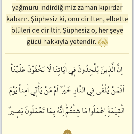
yağmuru indirdiğimiz zaman kıpırdar
:
ctrl+SağOk
kabarır. Şüphesiz ki, onu dirilten, elbette
Önceki
Ayete
ölüleri de diriltir. Şüphesiz o, her şeye
Git
:
﴾39﴿
gücü hakkıyla yetendir.
ctrl+SolOk
اِنَّ
الَّذٖينَ
يُلْحِدُونَ
فٖٓي
اٰيَاتِنَا
لَا
يَخْفَوْنَ
عَلَيْنَاؕ
اَفَمَنْ
يُلْقٰى
فِي
النَّارِ
خَيْرٌ
اَمْ
مَنْ
يَأْتٖٓي
اٰمِناً
يَوْمَ
الْقِيٰمَةِؕ
اِعْمَلُوا
مَا
شِئْتُمْۙ
اِنَّهُ
بِمَا
تَعْمَلُونَ
بَصٖيرٌ
٤٠