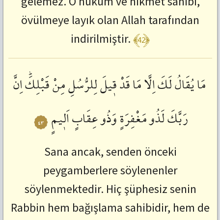
gelemez. O hüküm ve hikmet sahibi,
övülmeye layık olan Allah tarafından
﴾42﴿
indirilmiştir.
مَا
يُقَالُ
لَكَ
اِلَّا
مَا
قَدْ
قٖيلَ
لِلرُّسُلِ
مِنْ
قَبْلِكَؕ
اِنَّ
رَبَّكَ
لَذُو
مَغْفِرَةٍ
وَذُو
عِقَابٍ
اَلٖيمٍ
٤٣
Sana ancak, senden önceki
peygamberlere söylenenler
söylenmektedir. Hiç şüphesiz senin
Rabbin hem bağışlama sahibidir, hem de