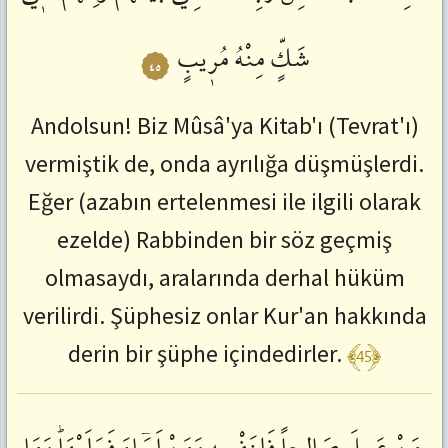
شَكٍّ
مِنْهُ
مُرٖيبٍ
٤٥
Andolsun! Biz Mûsâ'ya Kitab'ı (Tevrat'ı)
vermiştik de, onda ayrılığa düşmüşlerdi.
Eğer (azabın ertelenmesi ile ilgili olarak
ezelde) Rabbinden bir söz geçmiş
olmasaydı, aralarında derhal hüküm
verilirdi. Şüphesiz onlar Kur'an hakkında
﴾45﴿
derin bir şüphe içindedirler.
مَنْ
عَمِلَ
صَالِحاً
فَلِنَفْسِهٖ
وَمَنْ
اَسَٓاءَ
فَعَلَيْهَاؕ
وَمَا