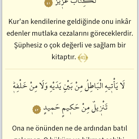
لَكِتَابٌ
عَزٖيزٌۙ
٤١
Kur'an kendilerine geldiğinde onu inkâr
edenler mutlaka cezalarını göreceklerdir.
Şüphesiz o çok değerli ve sağlam bir
﴾41﴿
kitaptır.
لَا
يَأْتٖيهِ
الْبَاطِلُ
مِنْ
بَيْنِ
يَدَيْهِ
وَلَا
مِنْ
خَلْفِهٖؕ
تَنْزٖيلٌ
مِنْ
حَكٖيمٍ
حَمٖيدٍ
٤٢
Ona ne önünden ne de ardından batıl