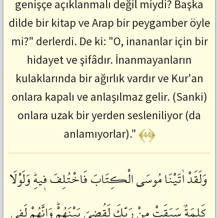
genişçe açıklanmalı değil miydi? Başka
dilde bir kitap ve Arap bir peygamber öyle
mi?" derlerdi. De ki: "O, inananlar için bir
hidayet ve şifâdır. İnanmayanların
kulaklarında bir ağırlık vardır ve Kur'an
onlara kapalı ve anlaşılmaz gelir. (Sanki)
onlara uzak bir yerden sesleniliyor (da
﴾44﴿
anlamıyorlar)."
وَلَقَدْ
اٰتَيْنَا
مُوسَى
الْكِتَابَ
فَاخْتُلِفَ
فٖيهِؕ
وَلَوْلَا
كَلِمَةٌ
سَبَقَتْ
مِنْ
رَبِّكَ
لَقُضِيَ
بَيْنَهُمْؕ
وَاِنَّهُمْ
لَفٖي