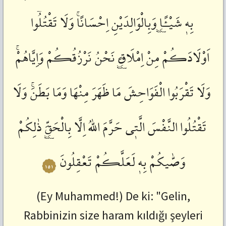
بِهٖ
شَيْـًٔاۜ
وَبِالْوَالِدَيْنِ
اِحْسَانًاۚ
وَلَا
تَقْتُلُٓوا
اَوْلَادَكُمْ
مِنْ
اِمْلَاقٍۜ
نَحْنُ
نَرْزُقُكُمْ
وَاِيَّاهُمْۚ
وَلَا
تَقْرَبُوا
الْفَوَاحِشَ
مَا
ظَهَرَ
مِنْهَا
وَمَا
بَطَنَۚ
وَلَا
تَقْتُلُوا
النَّفْسَ
الَّتٖى
حَرَّمَ
اللّٰهُ
اِلَّا
بِالْحَقِّۜ
ذٰلِكُمْ
وَصّٰيكُمْ
بِهٖ
لَعَلَّكُمْ
تَعْقِلُونَ
١٥١
(Ey Muhammed!) De ki: "Gelin,
Rabbinizin size haram kıldığı şeyleri