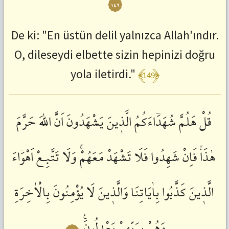
١٤٩
De ki: "En üstün delil yalnızca Allah'ındır.
O, dileseydi elbette sizin hepinizi doğru
﴾149﴿
yola iletirdi."
قُلْ
هَلُمَّ
شُهَدَٓاءَكُمُ
الَّذٖينَ
يَشْهَدُونَ
اَنَّ
اللّٰهَ
حَرَّمَ
هٰذَاۚ
فَاِنْ
شَهِدُوا
فَلَا
تَشْهَدْ
مَعَهُمْۚ
وَلَا
تَتَّبِـعْ
اَهْوَٓاءَ
الَّذٖينَ
كَذَّبُوا
بِاٰيَاتِنَا
وَالَّذٖينَ
لَا
يُؤْمِنُونَ
بِالْاٰخِرَةِ
وَهُمْ
بِرَبِّهِمْ
يَعْدِلُونَࣖ