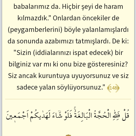
babalarımız da. Hiçbir şeyi de haram
kılmazdık." Onlardan öncekiler de
(peygamberlerini) böyle yalanlamışlardı
da sonunda azabımızı tatmışlardı. De ki:
"Sizin (iddialarınızı ispat edecek) bir
bilginiz var mı ki onu bize gösteresiniz?
Siz ancak kuruntuya uyuyorsunuz ve siz
﴾148﴿
sadece yalan söylüyorsunuz."
قُلْ
فَلِلّٰهِ
الْحُجَّةُ
الْبَالِغَةُۚ
فَلَوْ
شَٓاءَ
لَهَدٰيكُمْ
اَجْمَعٖينَ