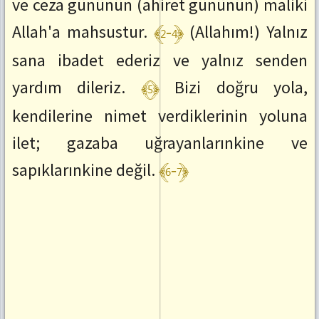
ve ceza gününün (ahiret gününün) maliki
﴾2-4﴿
Allah'a mahsustur.
(Allahım!) Yalnız
sana ibadet ederiz ve yalnız senden
﴾5﴿
yardım dileriz.
Bizi doğru yola,
kendilerine nimet verdiklerinin yoluna
ilet; gazaba uğrayanlarınkine ve
﴾6-7﴿
sapıklarınkine değil.