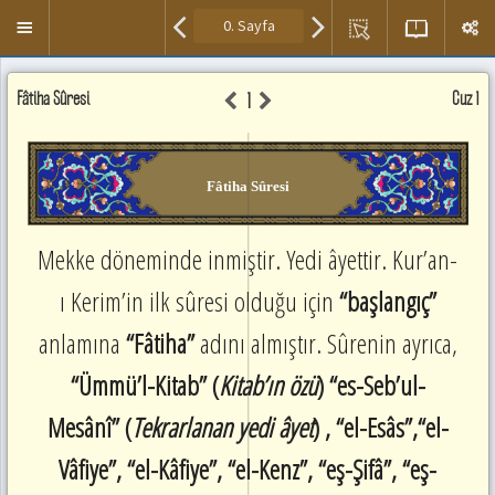
Kısayol
Menuyü
tuşları
Aç/Kapa
Ayet
Kur'an
Meal
Fâtiha Sûresi
Sesini
Cüz 1
1
Meal
,Meal
Paneli
Dinle
ve
Paneli
/
Tefsir
Duraklat
Okuma
:
Fâtiha Sûresi
Alanı.
space
Seslendirmek
Sonraki
istediğiniz
Sayfaya
Mekke döneminde inmiştir. Yedi âyettir. Kur’an-
ayetin
Git
üzerine
ı Kerim’in ilk sûresi olduğu için
“başlangıç”
:
çift
SağOk
tıklayınız.
anlamına
“Fâtiha”
adını almıştır. Sûrenin ayrıca,
Önceki
Sayfaya
“Ümmü’l-Kitab” (
Kitab’ın özü
) “es-Seb’ul-
Git
:
Mesânî” (
Tekrarlanan yedi âyet
) , “el-Esâs”,“el-
SolOk
Sonraki
Vâfiye”, “el-Kâfiye”, “el-Kenz”, “eş-Şifâ”, “eş-
Ayete
Git