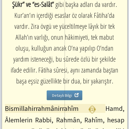
Şükr” ve “es-Salât”
gibi başka adları da vardır.
:
ctrl+SağOk
Kur’an’ın içerdiği esaslar öz olarak Fâtiha’da
Önceki
Ayete
vardır. Zira övgü ve yüceltilmeye lâyık bir tek
Git
:
Allah’ın varlığı, onun hâkimiyeti, tek mabut
ctrl+SolOk
oluşu, kulluğun ancak O’na yapılıp O’ndan
yardım isteneceği, bu sûrede özlü bir şekilde
ifade edilir. Fâtiha sûresi, aynı zamanda baştan
başa eşsiz güzellikte bir dua, bir yakarıştır.
Detaylı Bilgi
﴾1﴿
Bismillahirrahmânirrahîm
Hamd,
Âlemlerin Rabbi, Rahmân, Rahîm, hesap