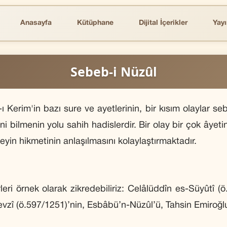
Anasayfa
Kütüphane
Dijital İçerikler
Yayı
Sebeb-i Nüzûl
 Kerim'in bazı sure ve ayetlerinin, bir kısım olaylar se
ni bilmenin yolu sahih hadislerdir. Bir olay bir çok âyet
eyin hikmetinin anlaşılmasını kolaylaştırmaktadır.
eri örnek olarak zikredebiliriz: Celâlüddîn es-Süyûtî (
vzî (ö.597/1251)’nin, Esbâbü’n-Nüzûl’ü, Tahsin Emiroğ