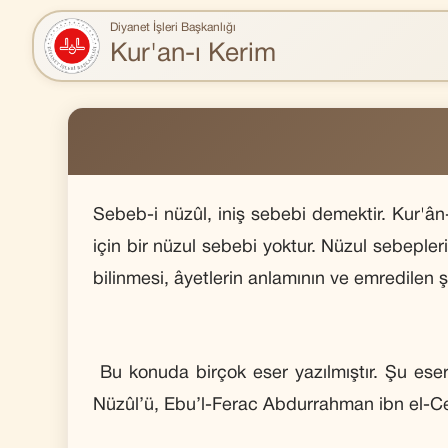
Diyanet İşleri Başkanlığı
Kur'an-ı Kerim
Sebeb-i nüzûl, iniş sebebi demektir. Kur'ân-ı
için bir nüzul sebebi yoktur. Nüzul sebepleri
bilinmesi, âyetlerin anlamının ve emredilen ş
Bu konuda birçok eser yazılmıştır. Şu eserl
Nüzûl’ü, Ebu’l-Ferac Abdurrahman ibn el-Ce