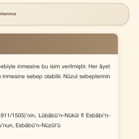
nlarımız
bebiyle inmesine bu isim verilmiştir. Her âyet
in inmesine sebep olabilir. Nüzul sebeplerinin
ö.911/1505)’nin, Lübâbü’n-Nükûl fî Esbâbi’n-
lu’nun, Esbâbü’n-Nüzûl’ü